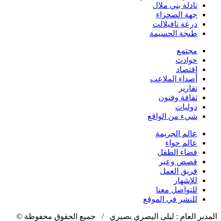
تادلة بني ملال
جهة الصحراء
درعة تافيلالت
طنجة الحسيمة
مجتمع
حوادث
اقتصاد
أصداء الملاعب
تقارير
ثقافة وفنون
دوليات
شيء من الواقع
عالم الجريمة
عالم حواء
فضاء الطفل
قصص وعبر
فريق العمل
للإشهار
للتواصل معنا
للنشر في الموقع
المدير العام : ليلى البصري بصيري / جميع الحقوق محفوظة ©