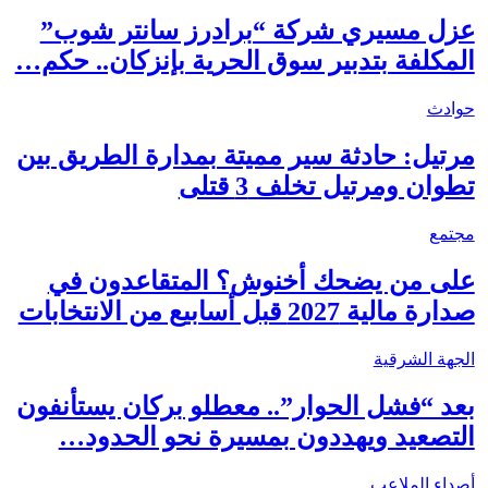
عزل مسيري شركة “برادرز سانتر شوب”
المكلفة بتدبير سوق الحرية بإنزكان.. حكم…
حوادث
مرتيل: حادثة سير مميتة بمدارة الطريق بين
تطوان ومرتيل تخلف 3 قتلى
مجتمع
على من يضحك أخنوش؟ المتقاعدون في
صدارة مالية 2027 قبل أسابيع من الانتخابات
الجهة الشرقية
بعد “فشل الحوار”.. معطلو بركان يستأنفون
التصعيد ويهددون بمسيرة نحو الحدود…
أصداء الملاعب