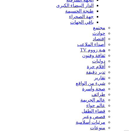
الدار البيضاء الكبرى
طنجة الحسيمة
جهة الصحراء
باقي الجهات
مجتمع
حوادث
اقتصاد
أصداء الملاعب
هبة زووم TV
ثقافة وفنون
دوليات
أقلام حرة
تدبر دقيقة
تقارير
شيء من الواقع
صحة وأسرة
طرائف
عالم الجريمة
عالم حواء
فضاء الطفل
قصص وعبر
مرئيات إسلامية
منوعات