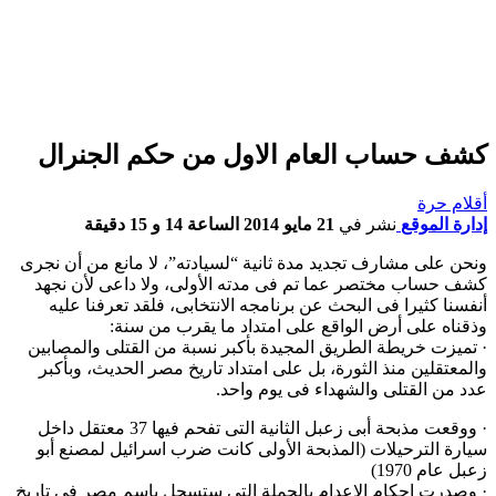
كشف حساب العام الاول من حكم الجنرال
أقلام حرة
إدارة الموقع
نشر في
21 مايو 2014 الساعة 14 و 15 دقيقة
ونحن على مشارف تجديد مدة ثانية “لسيادته”، لا مانع من أن نجرى
كشف حساب مختصر عما تم فى مدته الأولى، ولا داعى لأن نجهد
أنفسنا كثيرا فى البحث عن برنامجه الانتخابى، فلقد تعرفنا عليه
وذقناه على أرض الواقع على امتداد ما يقرب من سنة:
· تميزت خريطة الطريق المجيدة بأكبر نسبة من القتلى والمصابين
والمعتقلين منذ الثورة، بل على امتداد تاريخ مصر الحديث، وبأكبر
عدد من القتلى والشهداء فى يوم واحد.
· ووقعت مذبحة أبى زعبل الثانية التى تفحم فيها 37 معتقل داخل
سيارة الترحيلات (المذبحة الأولى كانت ضرب اسرائيل لمصنع أبو
زعبل عام 1970)
· وصدرت احكام الإعدام بالجملة التى ستسجل باسم مصر فى تاريخ