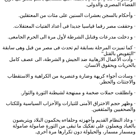
القضاء المصرى والدولى.
· وأحكام بالسجن بعشرات السنين على مئات من المعتقلين.
· وحققت مصر رقما قياسيا جديدا فى أعداد الفتيات المعتقلات.
· و دخلت مدرعات وقنابل الشرطة لأول مرة الى الحرم الجامعى.
· كما تميزت المرحلة بسابقة لم تحدث فى مصر من قبل وهى سابقة
“التفويض بالقتل”
· وأدت الأعمال الارهابية ضد الجيش و الشرطة، الى عصف كامل
بالحريات وبحقوق الانسان.
· وسادت أجواء كريهة وضارة وعنصرية من الكراهية و الاستقطاب
والاجتثاث والحظر.
· وانطلقت حملات ضخمة و ممنهجة لشيطنة الثورة والثوار.
· وظهر حجم الاختراق الأمنى للتيارات والأحزاب السياسية وللكتاب
والصحفيين والمثقفين.
· وعاد النظام القديم وأجهزته وحلفاءه يحكمون البلاد ويتربصون
بالعباد ويعملون على تفكيك ما تبقى من الثورة صامولة صامولة
ومسمار مسمار، والحيلولة دون تكرارها مرة أخرى.