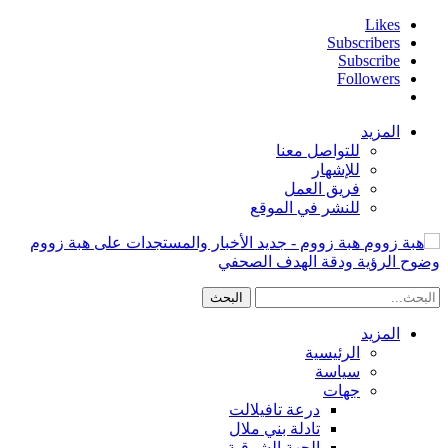
Likes
Subscribers
Subscribe
Followers
المزيد
للتواصل معنا
للإشهار
فريق العمل
للنشر في الموقع
هبة زووم - جديد الأخبار والمستجدات على هبة زووم
وضوح الرؤية ودقة الهدف الصحفي
المزيد
الرئيسية
سياسة
جهات
درعة تافيلالت
تادلة بني ملال
الجهة الشرقية