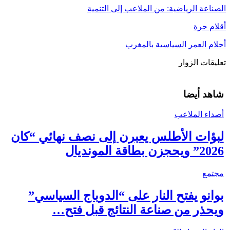
الصناعة الرياضية: من الملاعب إلى التنمية
أقلام حرة
أحلام العمر السياسية بالمغرب
تعليقات الزوار
شاهد أيضا
أصداء الملاعب
لبؤات الأطلس يعبرن إلى نصف نهائي “كان
2026” ويحجزن بطاقة المونديال
مجتمع
بوانو يفتح النار على “الدوباج السياسي”
ويحذر من صناعة النتائج قبل فتح…