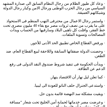
· وعاد كل طيور الظلام من رجال النظام السابق الى صدارة المشهد
السياسي من رجال الحزب الوطنى ورجال الامن وكبار رجال الدولة
وشبكاتهم العميقة.
· واستمر رجال الاعمال من محترفى النهب المنظم فى الاستحواذ
على ما يقرب من نصف ثروات مصر مع بقاء 40 مليون مصرى تحت
خط الفقر، وافلت كل ناهبى البلاد وسارقيها من الحساب وبدأت
المصالحات وتسوية الملفات.
· ورفض القطاع الخاص تطبيق الحد الأدنى للأجور.
· وحصنت الدولة صفقاتها السابقة واللاحقة لبيع القطاع العام، ضد
الطعن.
· وبدأت الحكومة فى تنفيذ شروط صندوق النقد الدولى فى رفع
الدعم عن الطاقة.
· كما تعلن ليل نهار أن الاقتصاد ينهار.
· واستدعى الجنرال حلف الناتو للعودة الى ليبيا.
· وبقيت مشكلة سد النهضة قائمة بدون حل.
· وعرضت مصر خدماتها لحماية أمن الخليج تحت شعار “مسافة
السكة”، متناسية أن فلسطين أقرب.