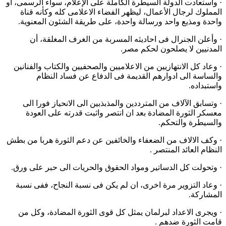
· واستعادت الدولة السيطرة الكاملة على الإعلام، سواء الرسمى، او
المملوك لرجال الأعمال، ليظهر الفضاء الاعلامى كله وكأنه قناة
واحدة ومذيع واحد ورسالة واحدة، على طريقة الشئون المعنوية.
· وأعلن الجنرال فى احاديثه المسربة من الغرف المغلقة، أن
المدنيين لا يصلحون لحكم مصر.
· وعاد كل الانتهازيين من الاعلاميين والصحفيين والكتاب والفنانين
والساسة الى ادوارهم القديمة فى الدفاع عن فساد النظام
واستبداده.
· وتسابق الآلاف من المترددين والمذبذبين الى الانحياز فورا الى
معسكر الثورة المضادة بعد ان انتصر واثبت قدرته على العودة
والسيطرة والتحكم.
· وكف الالاف من الضعفاء والخائفين عن دعم الثورة هربا من بطش
النظام العائد المنتصر .
· وتحولت كل الدساتير ومواد الحقوق والحريات الى حبر على ورق.
· وعاد التزوير مرة اخرى، ان لم يكن فى نسبة النجاح، ففى نسبة
المشاركة.
· ويجرى الاعداد لبرلمان يمثل كل قوى الثورة المضادة، وكل من
قامت الثورة ضدهم .