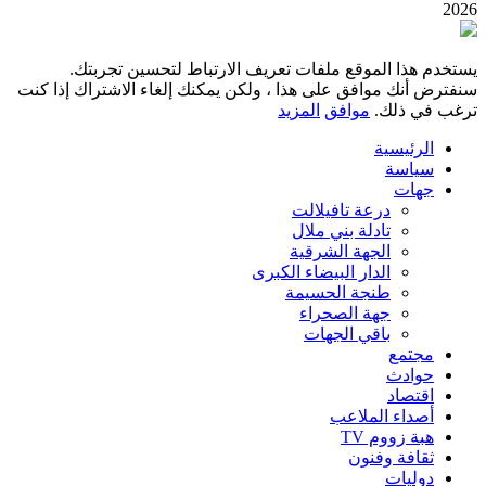
2026
يستخدم هذا الموقع ملفات تعريف الارتباط لتحسين تجربتك.
سنفترض أنك موافق على هذا ، ولكن يمكنك إلغاء الاشتراك إذا كنت
ترغب في ذلك.
موافق
المزيد
الرئيسية
سياسة
جهات
درعة تافيلالت
تادلة بني ملال
الجهة الشرقية
الدار البيضاء الكبرى
طنجة الحسيمة
جهة الصحراء
باقي الجهات
مجتمع
حوادث
اقتصاد
أصداء الملاعب
هبة زووم TV
ثقافة وفنون
دوليات