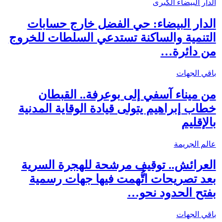
الدار البيضاء الكبرى
الدار البيضاء: حي الفضل خارج حسابات
التنمية والساكنة تستدعي السلطات للخروج
من دائرة…
باقي الجهات
من ميناء آسفي إلى بوعرفة.. القبطان
خطاب إبراهيم يتولى قيادة الوقاية المدنية
بالإقليم
عالم الجريمة
العرائش.. توقيف مرشحة للهجرة السرية
بعد تصريحات اتُّهمت فيها جهات رسمية
بفتح الحدود نحو…
باقي الجهات