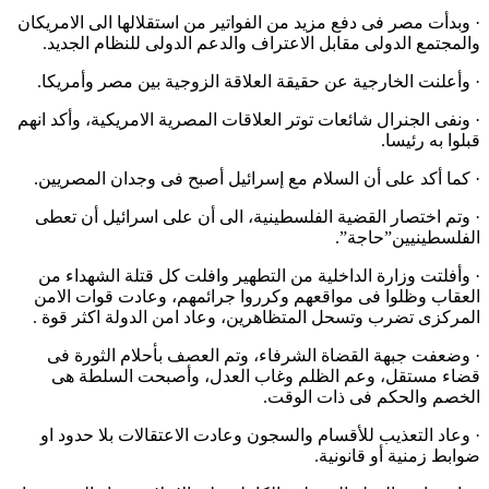
· وبدأت مصر فى دفع مزيد من الفواتير من استقلالها الى الامريكان
والمجتمع الدولى مقابل الاعتراف والدعم الدولى للنظام الجديد.
· وأعلنت الخارجية عن حقيقة العلاقة الزوجية بين مصر وأمريكا.
· ونفى الجنرال شائعات توتر العلاقات المصرية الامريكية، وأكد انهم
قبلوا به رئيسا.
· كما أكد على أن السلام مع إسرائيل أصبح فى وجدان المصريين.
· وتم اختصار القضية الفلسطينية، الى أن على اسرائيل أن تعطى
الفلسطينيين”حاجة”.
· وأفلتت وزارة الداخلية من التطهير وافلت كل قتلة الشهداء من
العقاب وظلوا فى مواقعهم وكرروا جرائمهم، وعادت قوات الامن
المركزى تضرب وتسحل المتظاهرين، وعاد امن الدولة اكثر قوة .
· وضعفت جبهة القضاة الشرفاء، وتم العصف بأحلام الثورة فى
قضاء مستقل، وعم الظلم وغاب العدل، وأصبحت السلطة هى
الخصم والحكم فى ذات الوقت.
· وعاد التعذيب للأقسام والسجون وعادت الاعتقالات بلا حدود او
ضوابط زمنية أو قانونية.