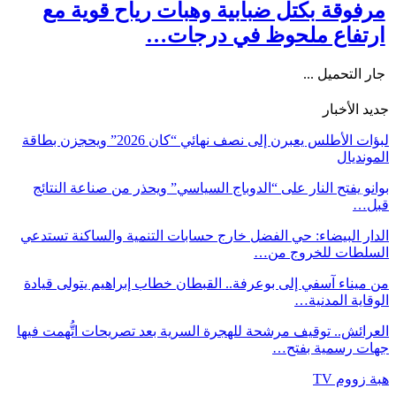
مرفوقة بكتل ضبابية وهبات رياح قوية مع
ارتفاع ملحوظ في درجات…
جار التحميل ...
جديد الأخبار
لبؤات الأطلس يعبرن إلى نصف نهائي “كان 2026” ويحجزن بطاقة
المونديال
بوانو يفتح النار على “الدوباج السياسي” ويحذر من صناعة النتائج
قبل…
الدار البيضاء: حي الفضل خارج حسابات التنمية والساكنة تستدعي
السلطات للخروج من…
من ميناء آسفي إلى بوعرفة.. القبطان خطاب إبراهيم يتولى قيادة
الوقاية المدنية…
العرائش.. توقيف مرشحة للهجرة السرية بعد تصريحات اتُّهمت فيها
جهات رسمية بفتح…
هبة زووم TV