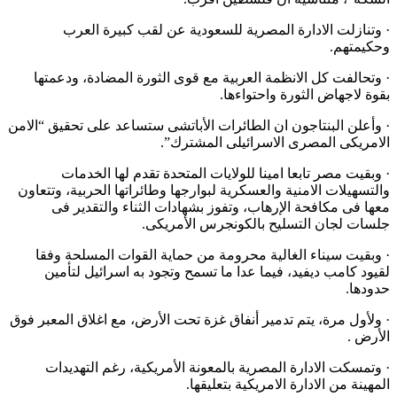
· وتنازلت الادارة المصرية للسعودية عن لقب كبيرة العرب
وحكيمتهم.
· وتحالفت كل الانظمة العربية مع قوى الثورة المضادة، ودعمتها
بقوة لاجهاض الثورة واحتواءها.
· وأعلن البنتاجون ان الطائرات الأباتشى ستساعد على تحقيق “الامن
الامريكى المصرى الاسرائيلى المشترك”.
· وبقيت مصر تابعا امينا للولايات المتحدة تقدم لها الخدمات
والتسهيلات الامنية والعسكرية لبوارجها وطائراتها الحربية، وتتعاون
معها فى مكافحة الإرهاب، وتفوز بشهادات الثناء والتقدير فى
جلسات لجان التسليح بالكونجرس الأمريكى.
· وبقيت سيناء الغالية محرومة من حماية القوات المسلحة وفقا
لقيود كامب ديفيد، فيما عدا ما تسمح وتجود به اسرائيل لتأمين
حدودها.
· ولأول مرة، يتم تدمير أنفاق غزة تحت الأرض، مع اغلاق المعبر فوق
الأرض .
· وتمسكت الادارة المصرية بالمعونة الأمريكية، رغم التهديدات
المهينة من الادارة الامريكية بتعليقها.