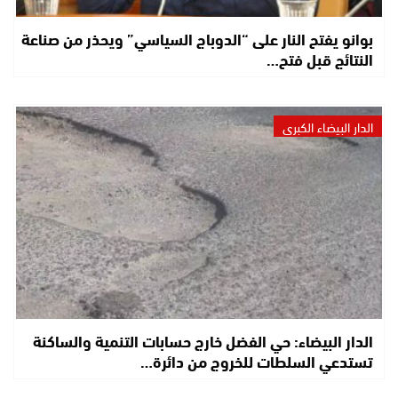
بوانو يفتح النار على “الدوباج السياسي” ويحذر من صناعة
النتائج قبل فتح…
الدار البيضاء الكبرى
الدار البيضاء: حي الفضل خارج حسابات التنمية والساكنة
تستدعي السلطات للخروج من دائرة…