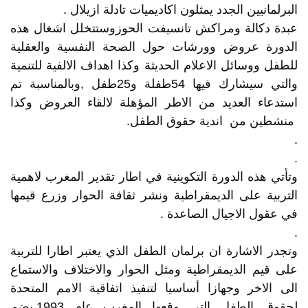
البرلمانيين الجدد يمثلون اكاديميات تادلة ازيلال .
عبدة دكالة ومراكش تانسيفت الحوزوستتخلل اشغال هذه
الدورة عروض وورشات حول الصحة النفسية والعقلية
للطفل ووسائل الاعلام الحديثة وكذا اهداف الالفية للتنمية
والتي سيشارك فيها 54طفلة و25طفل ,وبالمناسبة تم
استدعاء العديد من الاطر المؤهلة لالقاء العروض وكذا
منشطين من اندية حقوق الطفل.
.
.
وتأتي هذه الدورة التكوينية في اطار تقدير المغرب لاهمية
التربية على الديمقراطية ونشر ثقافة الحوار وزرع قيمها
في عقول الاجيال الصاعدة .
.
وتجدر الاشارة ان برلمان الطفل الذي يعتبر اطارا للتربية
على قيم الديمقراطية ومثل الحوار والاختلاف والاستماع
الى الاخر وجهازا أساسيا لتنفيذ اتفاقية الامم المتحدة
لحقوق الطفل التي وقعها المغرب عام 1993,يضم