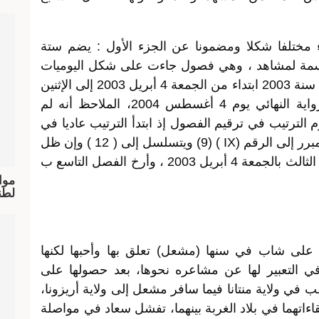
اء مختلفا شكلا ومضمونا عن الجزء الأول : يضم ستة
قسمة لمشاهد ، وهي فصول جاءت على شكل اليوميات
مؤرخة بالأسبوع الأول من شهر أبريل من سنة 2003 ابتداء من الجمعة 4 أبريل 2003 إلى الإثنين
7 أبريل من نفس السنة وجاء توقيع الرواية النهائي يوم 4 أغسطس 2004، الملاحظ أنه لم
 الترتيب في ترقيم الفصول إذ ابتدأ الترتيب عاديا في
الفصول الثلاثة الأولى ليقفز الترقيم دون مبرر إلى الرقم (IX ) (9) ويتسلسل إلى ( 12 ) وإن ظل
التأريخ في هذه القفزة عاديا : أرخ الفصل الثالث بالجمعة 4 أبريل 2003 ، وأرخ الفصل التاسع ب
موا
لطن
على شاب في سنها (مشعل) تعلق بها وأحبها لكنها
في التعبير لها عن مشاعره نحوها، بعد حصولها على
 في ولاية منتانا فيما سافر مشعل إلى ولاية أريزونا،
اءاتهما في بلاد الغربة بينهما، تفشل سعاد في مواصلة