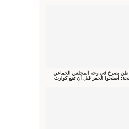
طن يصرخ في وجه المجلس الجماعي
جة: أصلحوا الحفر قبل أن تقع كوارث