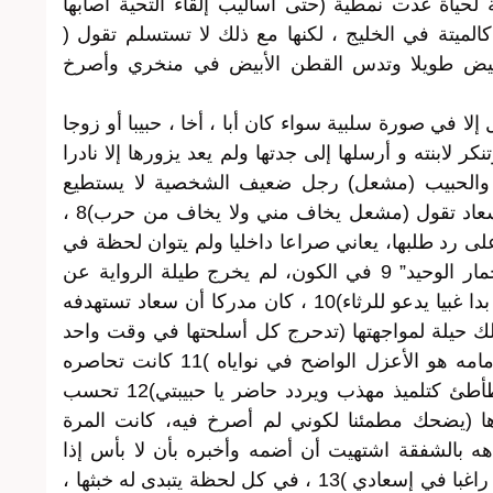
حياة غدت نمطية (حتى أساليب إلقاء التحية أصابها
فتبدو كالميتة في الخليج ، لكنها مع ذلك لا تستسلم تقول (
 أبيض طويلا وتدس القطن الأبيض في منخري وأصرخ
إلا في صورة سلبية سواء كان أبا ، أخا ، حبيبا أو زوجا
كر لابنته و أرسلها إلى جدتها ولم يعد يزورها إلا نادرا
ل سعاد (لم يحتمل أبي وجودي )7، والحبيب (مشعل) رجل ضعيف الشخصية لا يستطيع
التعبير عما يختلج صده ، يبدو خائفا من سعاد تقول (مشعل يخاف مني ولا يخاف من حرب)8 ،
على رد طلبها، يعاني صراعا داخليا ولم يتوان لحظة في
وصف نفسه بالحمار بل يعتبر نفسه “الحمار الوحيد” 9 في الكون، لم يخرج طيلة الرواية عن
صورة (الفتى الساذج ) ، والشاب الغبي ( بدا غبيا يدعو للرثاء)10 ، كان مدركا أن سعاد تستهدفه
ملك حيلة لمواجهتها (تدحرج كل أسلحتها في وقت واحد
الخبث والدلال والدناءة والشغف ، كلها أمامه هو الأعزل الواضح في نواياه )11 كانت تحاصره
في حله و ترحاله، وكلما أمرته بأمر ( يطأطئ كتلميذ مهذب ويردد حاضر يا حبيبتي)12 تحسب
ا (يضحك مطمئنا لكوني لم أصرخ فيه، كانت المرة
ه بالشفقة اشتهيت أن أضمه وأخبره بأن لا بأس إذا
ضحك أحيانا، حتى في ضحكته اليتيمة تلك راغبا في إسعادي )13 ، في كل لحظة يتبدى له خبثها ،