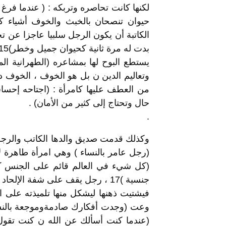
لكنها كانت تحاصره وتربكه : ( عندما فرغ
الكاتبة أن يكون الرجل سلبيا عاجزا عن ت
يستطع البوح لها بمشاعره (الطهرانية ال
من العطف عليها كامرأة : (اجتاحه إحساس 
حال وتحتاج إلى كثير من الأمان) .
.
وكذلك قدمت صديق والدها الكاتب والرجل 
(رجل عامر بالنساء ) وهي امرأة طاهرة 
(كل شيء في العالم قائم على الجنس كل
جنسية )17 ، رجل يقف على شفة الإل
فيشتيت ذهنها ليشكل منها تلميذته على 
وعت (وجدت أفكارك صادمةوموجعة بالنسب
(عندما كنت أسألك عن الله ن كنت تقول: