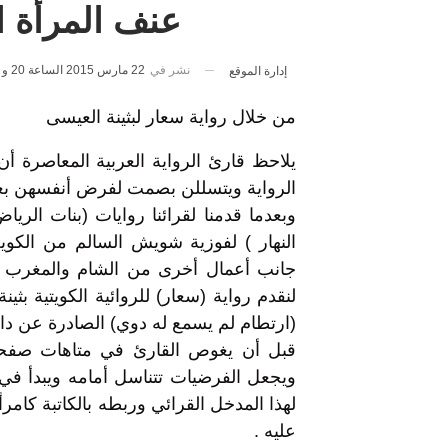
عنف المرأة ا
نشر في
22 مارس 2015 الساعة 20 و 18 دقيقة
إدارة الموقع
من خلال رواية سعار لبثينة العيسى
يلاحظ قارئ الرواية العربية المعاصرة أن
الرواية ويتسللن بصمت لفرض أنفسهن بعد ا
وبعدما قدمنا لقرائنا روايات (بنات الري
النهار ) لفوزية شويش السالم من الكو
جانب أعمال أخرى من الشام والمغرب ال
لنقدم رواية (سعار) للروائية الكويتية بثي
(ارتطام لم يسمع له دوي) الصادرة عن دار ا
قبل أن يغوص القارئ في متاهات صفحات 
ويجعل الفرضيات تتناسل أمامه ويبدأ ف
لهذا المدخل القرائي وربطه بالكاتبة كامر
عليه .