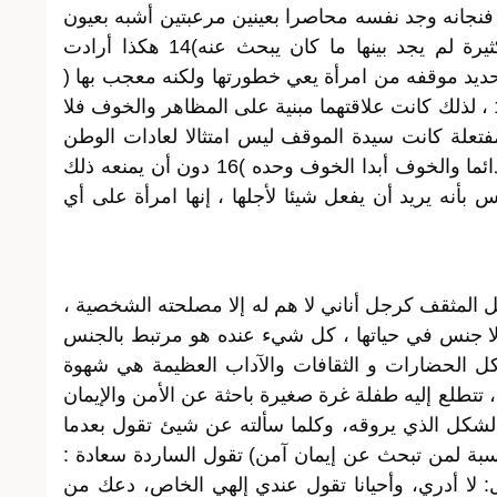
 فنجانه وجد نفسه محاصرا بعينين مرعبتين أشبه بعيون
حيوان تنصحان بالخبث والخوف أشياء كثيرة لم يجد بينها ما كان يبحث عنه)14 هكذا أرادت
حديد موقفه من امرأة يعي خطورتها ولكنه معجب بها (
بدت له مرة ثانية كحيوان جميل وخطر)15 ، لذلك كانت علاقتهما مبنية على المظاهر والخوف فلا
مفتعلة كانت سيدة الموقف ليس امتثالا لعادات الوطن
وتعاليم الدين ن بل هو الخوف ، الخوف دائما والخوف أبدا الخوف وحده )16 دون أن يمنعه ذلك
بأنه يريد أن يفعل شيئا لأجلها ، إنها امرأة على أي
المثقف كرجل أناني لا هم له إلا مصلحته الشخصية ،
لا جنس في حياتها ، كل شيء عنده هو مرتبط بالجنس
 الحضارات و الثقافات والآداب العظيمة هي شهوة
حاد ، تتطلع إليه طفلة غرة صغيرة باحثة عن الأمن والإيمان
الشكل الذي يروقه، وكلما سألته عن شيئ تقول بعدما
ة لمن تبحث عن إيمان آمن) تقول الساردة سعادة :
 لا أدري، وأحيانا تقول عندي إلهي الخاص، دعك من