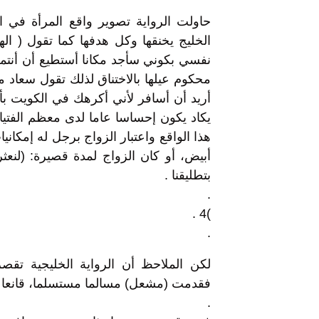
حاولت الرواية تصوير واقع المرأة في 
الخليج يخنقها وكل هدفها كما تقول ( ا
نفسي بكوني سأجد مكانا أستطيع أن أنتم
محكوم عيلها بالاختناق لذلك تقول سعاد م
يكاد يكون إحساسا عاما لدى معظم الفتي
هذا الواقع واعتبار الزواج برجل له إمكان
أبيض، أو كان الزواج لمدة قصيرة: (لنعث
بتطليقنا .
.
)4 .
.
لكن الملاحظ أن الرواية الخليجية تقص
فقدمت (مشعل) مسالما مستسلما، قانعا ح
.