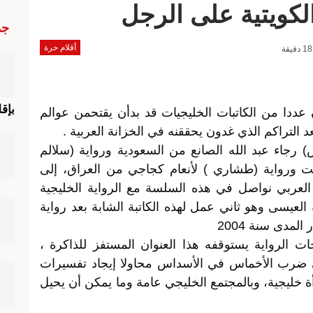
لكويتية على الرجل
جد
أقلام حرة
بإق
 عددا من الكاتبات الخليجيات قد بدأن يقتحمن عوالم
لتراكم الذي غدون يحققنه في الخزانة العربية .
اض) رجاء عبد الله الصانع من السعودية ورواية (سلالم
يت ورواية (طشاري ) لأنعام كجاجي من العراق، إلى
عربي نواصل في هذه السلسة مع الرواية الخليجية
نة العيسى وهو ثاني عمل لهذه الكاتبة الشابة بعد رواية
لمدى سنة 2004
الرواية يستوقفه هذا العنوان المستفز للذاكرة ،
ي ضرب الأخماس في الأسداس محاولا إيجاد تفسيرات
أة خليجية، وبالمجتمع الخليجي عامة وما يمكن أن يحيل