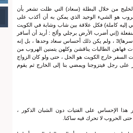
الخليج من خلال البطلة (سعاد) التي ظلت تشعر بأن
لهروب هو الشيء الوحيد الذي يمكن به أن أكذب على
ي إليه كاملة) فكل علاقة بين شاب وشابة في الكويت
نفعلة (إني أضرب الأرض برجلي وألح : أريد أن أسافر
أريد أن أسافر لأني أكرهك في الكويت بأسرها)3 ، ولم يكن ذلك أحساس سعاد وحدها ، بل إنه
ات فهاهن الطالبات يناقشن وكلهن يتمنين الهروب من
يات السفر خارج الكويت هو الحل ، حتى ولو كان الزواج
ر على رجل فيتزوجنا ويمضي بنا إلى الخارج ثم يقوم
ر هذا الإحساس على الفتيات دون الشبان الذكور ،
تى الحروب لا تحرك فيه ساكنا.