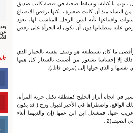
ل ، تهتم بالكتابة، وتسقط ضحية في قبضة كاتب صديق
 من النساء منذ أن كانت صغيرة ، لكنها ترفض الانصياع
ات واقتناعها بأنه ليس الرجل المناسب لها، تعود
بعد
رض عليه متطلباتها دون أن تكون له الجرأة على رفض
عن 
للأ
ا وأقصى ما كان يستطيعه هو وصف نفسه بالحمار الذي
تاب
 ذلك إلا إحساسا بشعور من أصيبت بالسعار كل همها
نفسها و الذي حولها إلى (مرض قاتل).
سير في اتجاه أبراز الخليج كمنطقة تكبل حرية المرأة،
 الواقع، واضطراها في الأخير لقبول وزج ( قد يكون
ريب عنها، فمشعل ابن ابن عمها (إن والديهما أبناء
الصيف)2 .