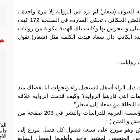
لعنوان (سعار) لم ترد في الرواية إلا مرة واحدة ،
وكانت كافية لفهم دلالة العنوان وعلاقته بالمتن الحكائي ، تحكي الساردة في الصفحة 172 كيف
سلى و يتحرش بها وكانت تلك الهدية مكونة من روايات
د الكاتب دال سعاد فبدت الكلمة مثل (سعار) تقول
هب
روايات .
ذيل الراء أسفل لتستحيل راء وتحولت أنا بفضلك منذ
ض قاتل)1 فما هي التيمات التي قاربتها الرواية؟ وكيف قدمت الرواية علاقة
ت البطلة من سعاد إلى سعار؟
رواية (سعار) صدرت سنة 2006 عن المؤسسة العربية للدراسات والنشر في 203 صفحة من
ش و المتن ) :
الد
لهامش وهو موزع على سبعة فصول كل فصل موزع إلى
الا
 المتضمن لمشهد واحد وأطولها الفصل السابع