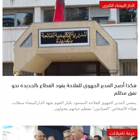
الدار البيضاء الكبرى
هكذا أصبح المدير الجهوي للفلاحة يقود القطاع بالجديدة نحو
نفق مظلم
يمضي المدير الجهوي للفلاحة المسنود بكبار القوم بجهة الدارالبيضاء سطات،
هؤلاء الأشخاص "الصيادون" معظم حياتهم يتجولون…
درعة تافيلالت