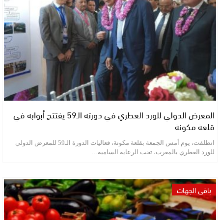
المعرض الدولي للورد العطري في دورته الـ59 يفتتح أبوابه في
قلعة مكونة
انطلقت، يوم أمس الجمعة بقلعة مكونة، فعاليات الدورة الـ59 للمعرض الدولي
للورد العطري بالمغرب، تحت الرعاية السامية…
باقي الجهات