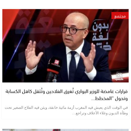
مجتمع
قرارات غامضة للوزير البواري تُغرق الفلاحين وتُثقل كاهل الكسابة
وتحول “المخطط…
في الوقت الذي يعيش فيه المغرب أزمة مائية خانقة، ويئن فيه الفلاح الصغير تحت
وطأة الديون وغلاء الأعلاف وتراجع…