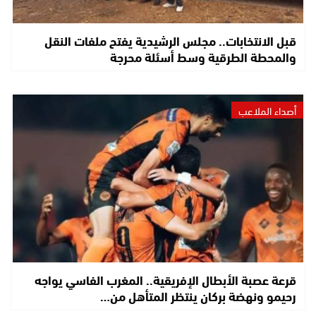
قبل الانتخابات.. مجلس الرشيدية يفتح ملفات النقل
والمحطة الطرقية وسط أسئلة محرجة
أصداء الملاعب
قرعة عصبة الأبطال الإفريقية.. المغرب الفاسي يواجه
رحيمو ونهضة بركان ينتظر المتأهل من…