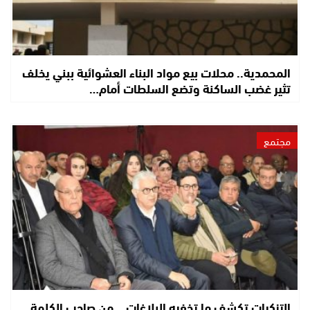
المحمدية.. محلات بيع مواد البناء العشوائية ببني يخلف
تثير غضب الساكنة وتضع السلطات أمام…
مجتمع
التزكيات تكشف ما تخفيه البلاغات… من صاحب الكلمة