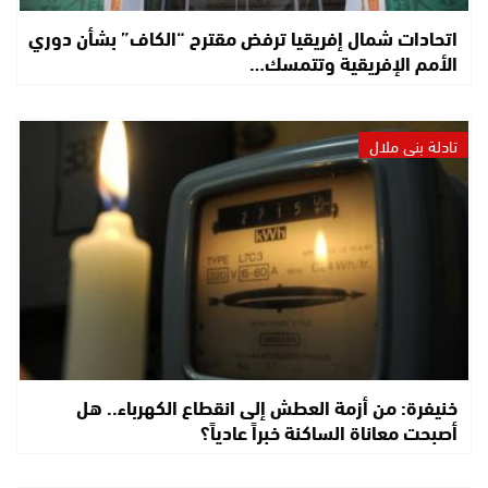
اتحادات شمال إفريقيا ترفض مقترح “الكاف” بشأن دوري
الأمم الإفريقية وتتمسك…
تادلة بني ملال
خنيفرة: من أزمة العطش إلى انقطاع الكهرباء.. هل
أصبحت معاناة الساكنة خبراً عادياً؟