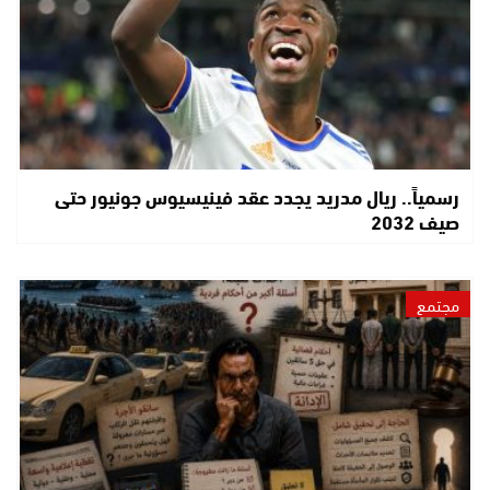
رسمياً.. ريال مدريد يجدد عقد فينيسيوس جونيور حتى
صيف 2032
مجتمع