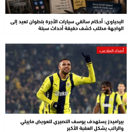
اليحياوي: أحكام سائقي سيارات الأجرة بتطوان تعيد إلى
الواجهة مطلب كشف حقيقة أحداث سبتة
أصداء الملاعب
بيراميدز يستهدف يوسف النصيري لتعويض ماييلي
والراتب يشكل العقبة الأكبر