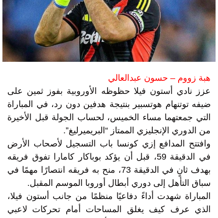
هبة زووم – حسون عبدالعالي
عزز نادي أستون فيلا حظوظه الأوروبية بفوز ثمين على
ضيفه توتنهام هوتسبير بنتيجة هدفين دون رد، في المباراة
التي جمعتهما مساء الخميس، لحساب الجولة قبل الأخيرة
من الدوري الإنجليزي الممتاز “البريميرليغ”.
وافتتح المدافع إزي كونسا باب التسجيل لأصحاب الأرض
في الدقيقة 59، قبل أن يؤكد بوباكار كامارا تفوق فريقه
بهدف ثانٍ في الدقيقة 73، منح به فريقه انتصارًا مهمًا في
سباق التأهل إلى دوري أبطال أوروبا الموسم المقبل.
المباراة شهدت أداءً دفاعيًا منظمًا من جانب أستون فيلا،
الذي عرف كيف يغلق المساحات أمام تحركات لاعبي