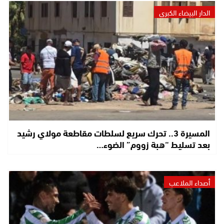
الدار البيضاء الكبرى
المسيرة 3.. تحرك سريع لسلطات مقاطعة مولاي رشيد
بعد تسليط “هبة زووم” الضوء…
أصداء الملاعب