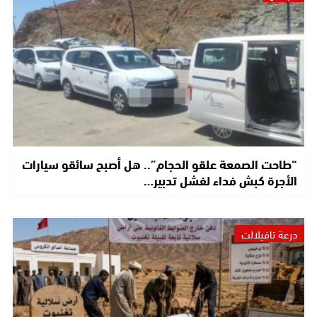
“طاحت الصمعة علقو الحجام”.. هل أصبح سائقو سيارات
الأجرة كبش فداء لفشل تدبير…
درعة تافيلالت