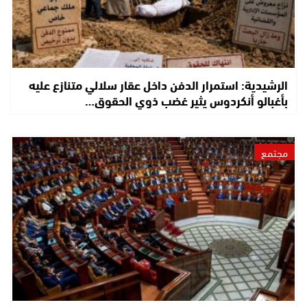
الرشيدية: استمرار الدفن داخل عقار سلالي متنازع عليه
بأغبالو أنكردوس يثير غضب ذوي الحقوق…
مجتمع