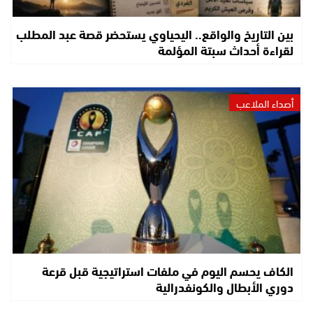
بين التاريخ والواقع.. اليحياوي يستحضر قصة عبد المطلب
لقراءة أحداث سبتة المؤلمة
أصداء الملاعب
الكاف يحسم اليوم في ملفات استراتيجية قبل قرعة
دوري الأبطال والكونفدرالية