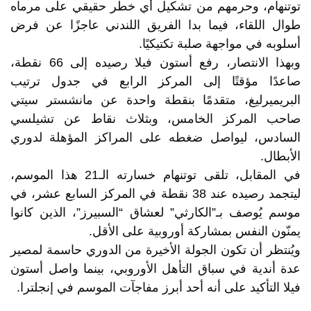
توتنهام، وحرمهم من تشكيل أي خطر حقيقي على مرماه
طوال اللقاء، فيما بدا الفريق اللندني عاجزًا عن فرض
أسلوبه في مواجهة صلبة تكتيكيًا.
وبهذا الانتصار، رفع أستون فيلا رصيده إلى 66 نقطة،
صاعدًا مؤقتًا إلى المركز الرابع في جدول ترتيب
البريميرليغ، متقدمًا بنقطة واحدة عن مانشستر سيتي
صاحب المركز الخامس، وبثلاث نقاط عن تشيلسي
السادس، ليواصل ضغطه على المراكز المؤهلة لدوري
الأبطال.
في المقابل، تلقى توتنهام خسارته الـ21 هذا الموسم،
ليتجمد رصيده عند 38 نقطة في المركز السابع عشر، في
موسم يُوصف بـ”الكارثي” لعشاق “السبيرز”، الذين كانوا
يمنّون النفس بمشاركة أوروبية على الأقل.
ويُنتظر أن تكون الجولة الأخيرة من الدوري حاسمة لمصير
عدة أندية في سباق التأهل الأوروبي، بينما واصل أستون
فيلا التأكيد على أنه أحد أبرز مفاجآت الموسم في إنجلترا.