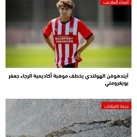
أصداء الملاعب
آيندهوفن الهولندي يخطف موهبة أكاديمية الرجاء جعفر
بويغرومني
درعة تافيلالت