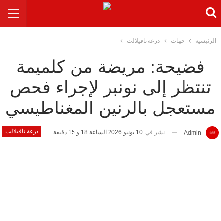
الرئيسية
جهات
درعة تافيلالت
فضيحة: مريضة من كلميمة
تنتظر إلى نونبر لإجراء فحص
مستعجل بالرنين المغناطيسي
درعة تافيلالت
نشر في
10 يونيو 2026 الساعة 18 و 15 دقيقة
Admin