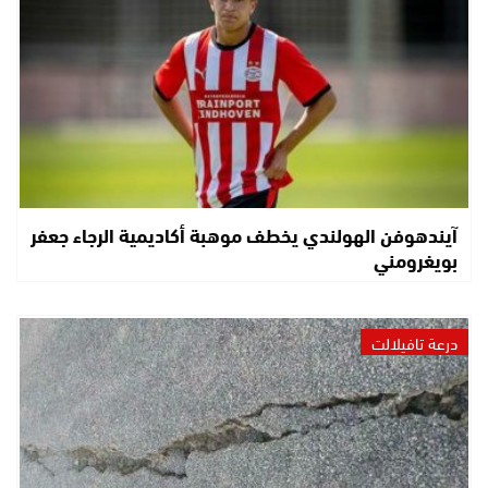
آيندهوفن الهولندي يخطف موهبة أكاديمية الرجاء جعفر
بويغرومني
درعة تافيلالت