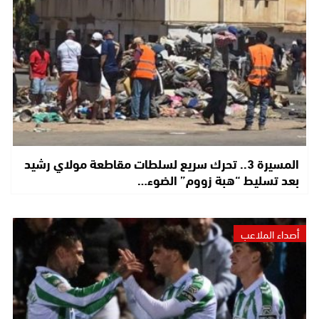
المسيرة 3.. تحرك سريع لسلطات مقاطعة مولاي رشيد
بعد تسليط “هبة زووم” الضوء…
أصداء الملاعب