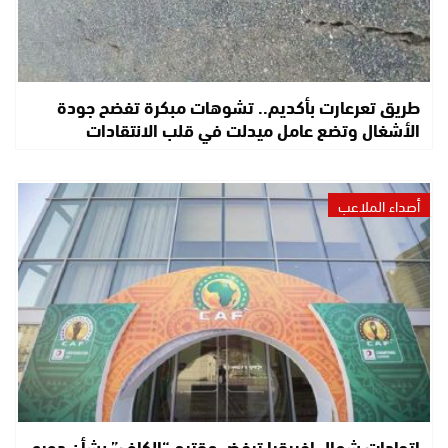
طريق تعرعارت بأكديم.. تشوهات مبكرة تفضح جودة
الأشغال وتضع عامل ميدلت في قلب الانتقادات
أصداء الملاعب
اتحادات شمال إفريقيا ترفض مقترح “الكاف” بشأن دوري