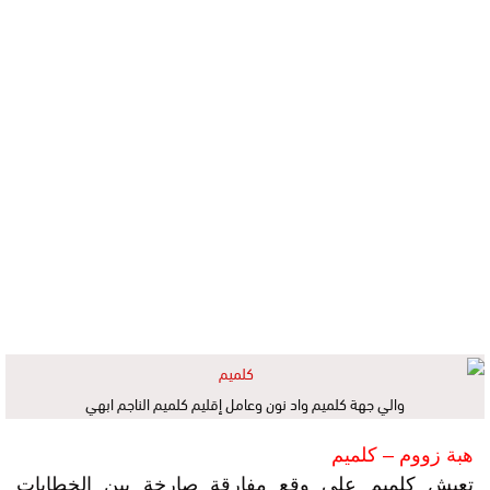
والي جهة كلميم واد نون وعامل إقليم كلميم الناجم ابهي
هبة زووم – كلميم
تعيش كلميم على وقع مفارقة صارخة بين الخطابات