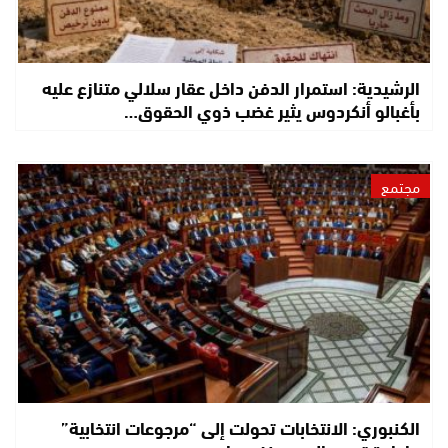
الرشيدية: استمرار الدفن داخل عقار سلالي متنازع عليه
بأغبالو أنكردوس يثير غضب ذوي الحقوق…
مجتمع
الكنبوري: الانتخابات تحولت إلى “مرجوعات انتخابية”