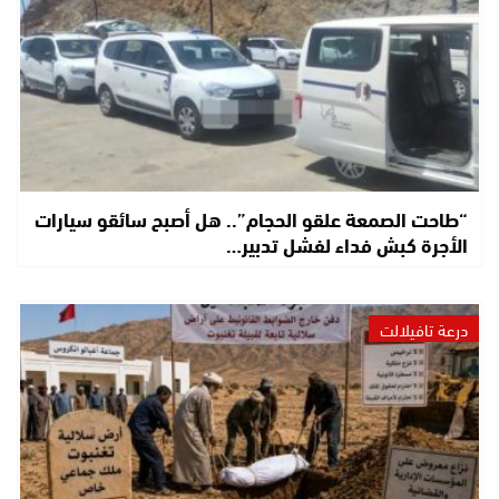
“طاحت الصمعة علقو الحجام”.. هل أصبح سائقو سيارات
الأجرة كبش فداء لفشل تدبير…
درعة تافيلالت