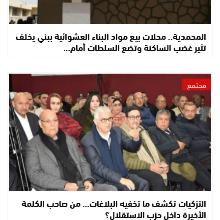
المحمدية.. محلات بيع مواد البناء العشوائية ببني يخلف
تثير غضب الساكنة وتضع السلطات أمام…
مجتمع
التزكيات تكشف ما تخفيه البلاغات… من صاحب الكلمة
الأخيرة داخل حزب الاستقلال؟