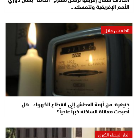
الأمم الإفريقية وتتمسك…
تادلة بني ملال
خنيفرة: من أزمة العطش إلى انقطاع الكهرباء.. هل
أصبحت معاناة الساكنة خبراً عادياً؟
الدار البيضاء الكبرى