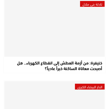
تادلة بني ملال
خنيفرة: من أزمة العطش إلى انقطاع الكهرباء.. هل
أصبحت معاناة الساكنة خبراً عادياً؟
الدار البيضاء الكبرى