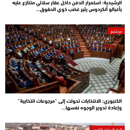
الرشيدية: استمرار الدفن داخل عقار سلالي متنازع عليه
بأغبالو أنكردوس يثير غضب ذوي الحقوق…
مجتمع
الكنبوري: الانتخابات تحولت إلى “مرجوعات انتخابية”
وإعادة تدوير الوجوه نفسها…
الدار البيضاء الكبرى