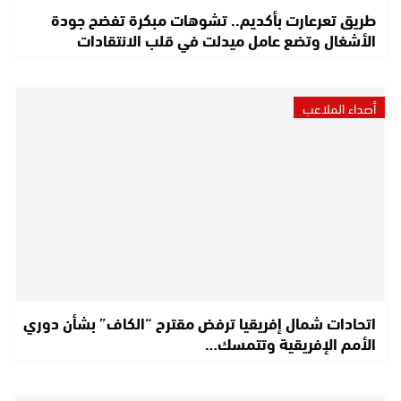
طريق تعرعارت بأكديم.. تشوهات مبكرة تفضح جودة
الأشغال وتضع عامل ميدلت في قلب الانتقادات
أصداء الملاعب
اتحادات شمال إفريقيا ترفض مقترح “الكاف” بشأن دوري
الأمم الإفريقية وتتمسك…