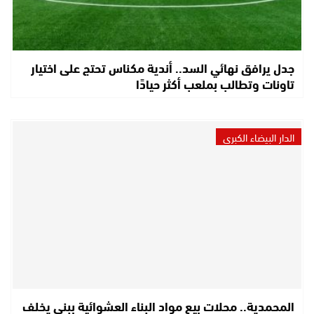
جدل يرافق نهائي السد.. أندية مكناس تحتج على اختيار
تاونات وتطالب بملعب أكثر حيادًا
الدار البيضاء الكبرى
المحمدية.. محلات بيع مواد البناء العشوائية ببني يخلف