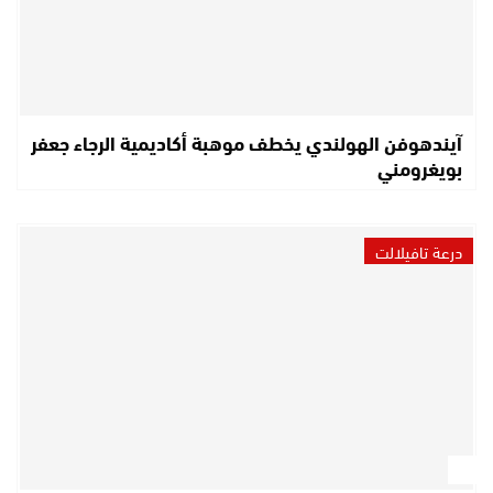
آيندهوفن الهولندي يخطف موهبة أكاديمية الرجاء جعفر
بويغرومني
درعة تافيلالت