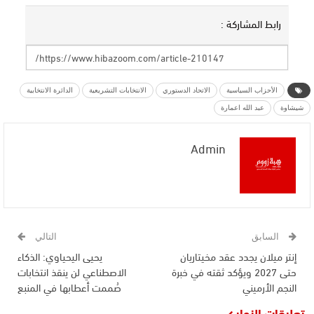
رابط المشاركة :
الأحزاب السياسية
الاتحاد الدستوري
الانتخابات التشريعية
الدائرة الانتخابية
شيشاوة
عبد الله اعمارة
Admin
السابق
التالي
إنتر ميلان يجدد عقد مخيتاريان
يحيى اليحياوي: الذكاء
حتى 2027 ويؤكد ثقته في خبرة
الاصطناعي لن ينقذ انتخابات
النجم الأرميني
صُممت أعطابها في المنبع
تعليقات الزوار