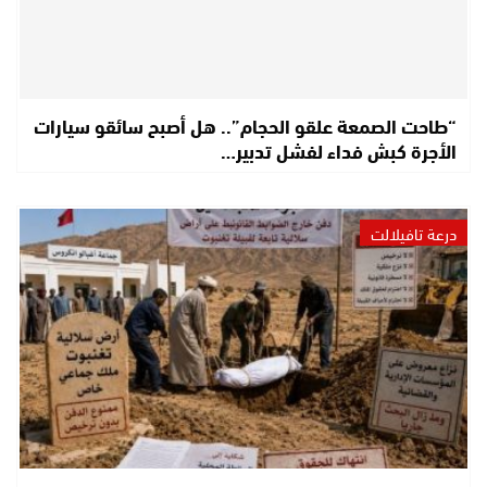
“طاحت الصمعة علقو الحجام”.. هل أصبح سائقو سيارات
الأجرة كبش فداء لفشل تدبير…
درعة تافيلالت