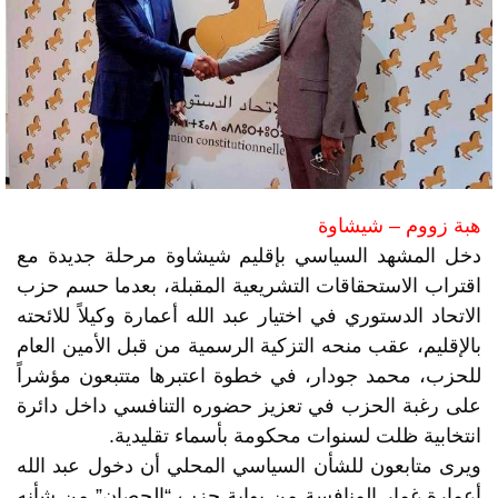
هبة زووم – شيشاوة
دخل المشهد السياسي بإقليم شيشاوة مرحلة جديدة مع
اقتراب الاستحقاقات التشريعية المقبلة، بعدما حسم حزب
الاتحاد الدستوري في اختيار عبد الله أعمارة وكيلاً للائحته
بالإقليم، عقب منحه التزكية الرسمية من قبل الأمين العام
للحزب، محمد جودار، في خطوة اعتبرها متتبعون مؤشراً
على رغبة الحزب في تعزيز حضوره التنافسي داخل دائرة
انتخابية ظلت لسنوات محكومة بأسماء تقليدية.
ويرى متابعون للشأن السياسي المحلي أن دخول عبد الله
أعمارة غمار المنافسة من بوابة حزب “الحصان” من شأنه