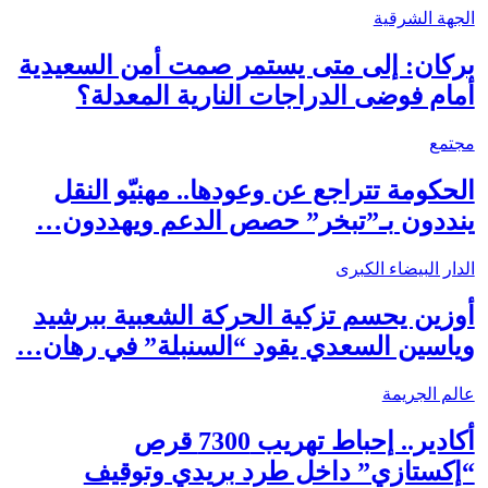
الجهة الشرقية
بركان: إلى متى يستمر صمت أمن السعيدية
أمام فوضى الدراجات النارية المعدلة؟
مجتمع
الحكومة تتراجع عن وعودها.. مهنيّو النقل
ينددون بـ”تبخر” حصص الدعم ويهددون…
الدار البيضاء الكبرى
أوزين يحسم تزكية الحركة الشعبية ببرشيد
وياسين السعدي يقود “السنبلة” في رهان…
عالم الجريمة
أكادير.. إحباط تهريب 7300 قرص
“إكستازي” داخل طرد بريدي وتوقيف