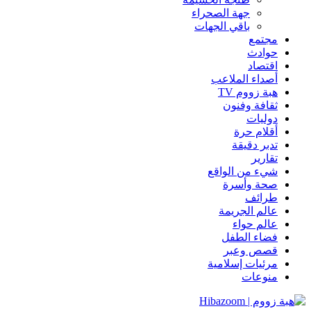
جهة الصحراء
باقي الجهات
مجتمع
حوادث
اقتصاد
أصداء الملاعب
هبة زووم TV
ثقافة وفنون
دوليات
أقلام حرة
تدبر دقيقة
تقارير
شيء من الواقع
صحة وأسرة
طرائف
عالم الجريمة
عالم حواء
فضاء الطفل
قصص وعبر
مرئيات إسلامية
منوعات