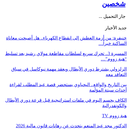
شخصين
جار التحميل ...
جديد الأخبار
خنيفرة: من أزمة العطش إلى انقطاع الكهرباء.. هل أصبحت معاناة
الساكنة خبراً…
المسيرة 3.. تحرك سريع لسلطات مقاطعة مولاي رشيد بعد تسليط
“هبة زووم”…
الزلزولي يشترط دوري الأبطال ويعقد مهمة نيوكاسل في سباق
التعاقد معه
بين التاريخ والواقع.. اليحياوي يستحضر قصة عبد المطلب لقراءة
أحداث سبتة المؤلمة
الكاف يحسم اليوم في ملفات استراتيجية قبل قرعة دوري الأبطال
والكونفدرالية
هبة زووم TV
الدكتور مجد عبد المنعم يتحدث عن رهانات قانون مالية 2026