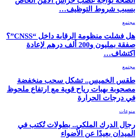
الصحة تواجه غضب حراس الأمن الخاص
بسبب شروط التوظيف…
مجتمع
هل فشلت منظومة الرقابة داخل “CNSS”؟
صفقة بمليون و200 ألف درهم لإعادة
اكتشاف…
مجتمع
طقس الخميس.. تشكل سحب منخفضة
مصحوبة بهبات رياح قوية مع ارتفاع ملحوظ
في درجات الحرارة
منوعات
رجال الدرك الملكي.. بطولات تُكتب في
الميدان بعيدًا عن الأضواء