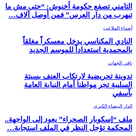
التامني تصفع حكومة أخنوش: “حتى مش ما
تيهرب من دار العرس” فمن أوصل آلاف…
أصداء الملاعب
النادي المكناسي يدخل معسكراً مغلقاً
بالمحمدية استعداداً للموسم الجديد
باقي الجهات
تدوينة تحريضية لارتكاب العنف بسبتة
السليبة تجر مواطنا أمام النيابة العامة
بآسفي
الدار البيضاء الكبرى
ملف “إسكوبار الصحراء” يعود إلى الواجهة..
المحكمة تؤجل النظر في الملف استجابة…