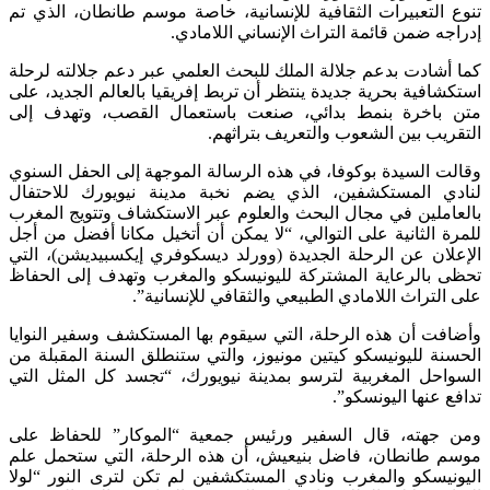
تنوع التعبيرات الثقافية للإنسانية، خاصة موسم طانطان، الذي تم
إدراجه ضمن قائمة التراث الإنساني اللامادي.
كما أشادت بدعم جلالة الملك للبحث العلمي عبر دعم جلالته لرحلة
استكشافية بحرية جديدة ينتظر أن تربط إفريقيا بالعالم الجديد، على
متن باخرة بنمط بدائي، صنعت باستعمال القصب، وتهدف إلى
التقريب بين الشعوب والتعريف بتراثهم.
وقالت السيدة بوكوفا، في هذه الرسالة الموجهة إلى الحفل السنوي
لنادي المستكشفين، الذي يضم نخبة مدينة نيويورك للاحتفال
بالعاملين في مجال البحث والعلوم عبر الاستكشاف وتتويج المغرب
للمرة الثانية على التوالي، “لا يمكن أن أتخيل مكانا أفضل من أجل
الإعلان عن الرحلة الجديدة (وورلد ديسكوفري إيكسبيديشن)، التي
تحظى بالرعاية المشتركة لليونيسكو والمغرب وتهدف إلى الحفاظ
على التراث اللامادي الطبيعي والثقافي للإنسانية”.
وأضافت أن هذه الرحلة، التي سيقوم بها المستكشف وسفير النوايا
الحسنة لليونيسكو كيتين مونيوز، والتي ستنطلق السنة المقبلة من
السواحل المغربية لترسو بمدينة نيويورك، “تجسد كل المثل التي
تدافع عنها اليونسكو”.
ومن جهته، قال السفير ورئيس جمعية “الموكار” للحفاظ على
موسم طانطان، فاضل بنيعيش، أن هذه الرحلة، التي ستحمل علم
اليونيسكو والمغرب ونادي المستكشفين لم تكن لترى النور “لولا