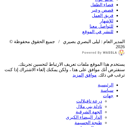
فضاء الطفل
قصص وعبر
فريق العمل
للإشهار
للتواصل معنا
للنشر في الموقع
المدير العام : ليلى البصري بصيري / جميع الحقوق محفوظة ©
2026
يستخدم هذا الموقع ملفات تعريف الارتباط لتحسين تجربتك.
سنفترض أنك موافق على هذا ، ولكن يمكنك إلغاء الاشتراك إذا كنت
ترغب في ذلك.
موافق
المزيد
الرئيسية
سياسة
جهات
درعة تافيلالت
تادلة بني ملال
الجهة الشرقية
الدار البيضاء الكبرى
طنجة الحسيمة