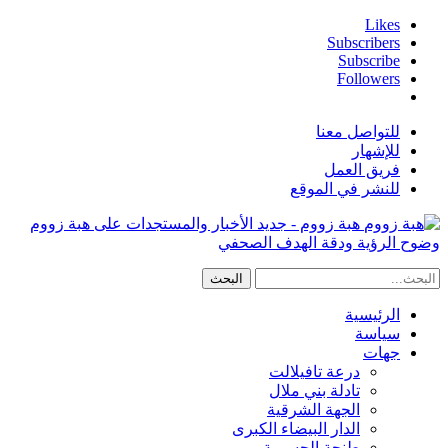
Likes
Subscribers
Subscribe
Followers
للتواصل معنا
للإشهار
فريق العمل
للنشر في الموقع
هبة زووم - جديد الأخبار والمستجدات على هبة زووم
وضوح الرؤية ودقة الهدف الصحفي
الرئيسية
سياسة
جهات
درعة تافيلالت
تادلة بني ملال
الجهة الشرقية
الدار البيضاء الكبرى
طنجة الحسيمة