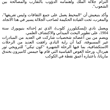
التزام جلالة الملك واهتمامه الدؤوب بالتقارب والمصالحة بين
الشعوب”.
وأكد بنيعيش أن “المحيط يعمل على جمع الثقافات وليس تفريقها”،
والمغرب، تحت القيادة الحكيمة لصاحب الجلالة يسير في هذا الاتجاه.
ويعمل نادي (إيسكبلوررز كلوب)، الذي تم إحداثه بنيويورك سنة
1904، على تطوير البحث الميداني والاكتشاف العلمي.
ويضم من بين أعضائه شخصيات شاركت في العديد من المبادرات
غير المسبوقة، كما أن راية النادي رافقت العديد من الرحلات
الاستكشافية، بما فيها الرحلة الشهيرة “كون تيكي” للنرويجي ثور
هيردال، ورحلة الغوص القياسية التي قام بها جيمس كاميرون بخندق
ماريانا، باعتباره أعمق نقطة في الكوكب