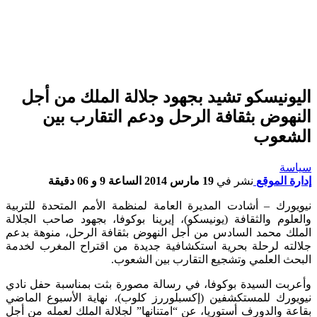
اليونيسكو تشيد بجهود جلالة الملك من أجل
النهوض بثقافة الرحل ودعم التقارب بين
الشعوب
سياسة
إدارة الموقع
نشر في
19 مارس 2014 الساعة 9 و 06 دقيقة
نيويورك – أشادت المديرة العامة لمنظمة الأمم المتحدة للتربية
والعلوم والثقافة (يونيسكو)، إيرينا بوكوفا، بجهود صاحب الجلالة
الملك محمد السادس من أجل النهوض بثقافة الرحل، منوهة بدعم
جلالته لرحلة بحرية استكشافية جديدة من اقتراح المغرب لخدمة
البحث العلمي وتشجيع التقارب بين الشعوب.
وأعربت السيدة بوكوفا، في رسالة مصورة بثت بمناسبة حفل نادي
نيويورك للمستكشفين (إكسبلوررز كلوب)، نهاية الأسبوع الماضي
بقاعة والدورف أستوريا، عن “امتنانها” لجلالة الملك لعمله من أجل