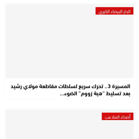
الدار البيضاء الكبرى
المسيرة 3.. تحرك سريع لسلطات مقاطعة مولاي رشيد
بعد تسليط “هبة زووم” الضوء…
أصداء الملاعب