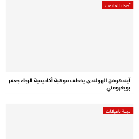
أصداء الملاعب
آيندهوفن الهولندي يخطف موهبة أكاديمية الرجاء جعفر
بويغرومني
درعة تافيلالت