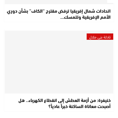
اتحادات شمال إفريقيا ترفض مقترح “الكاف” بشأن دوري
الأمم الإفريقية وتتمسك…
تادلة بني ملال
خنيفرة: من أزمة العطش إلى انقطاع الكهرباء.. هل
أصبحت معاناة الساكنة خبراً عادياً؟