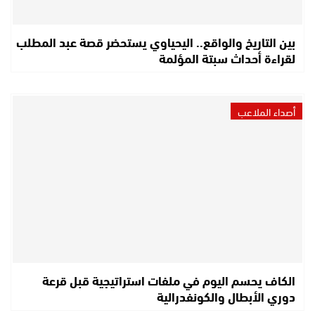
بين التاريخ والواقع.. اليحياوي يستحضر قصة عبد المطلب
لقراءة أحداث سبتة المؤلمة
أصداء الملاعب
الكاف يحسم اليوم في ملفات استراتيجية قبل قرعة
دوري الأبطال والكونفدرالية