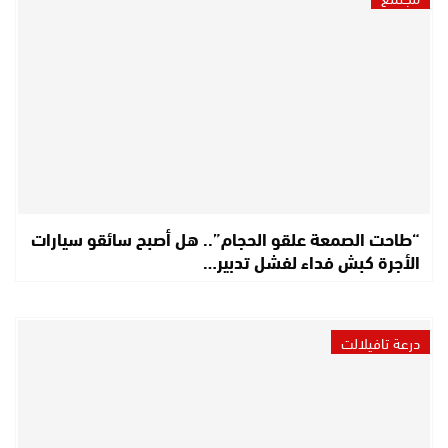
“طاحت الصمعة علقو الحجام”.. هل أصبح سائقو سيارات
الأجرة كبش فداء لفشل تدبير…
درعة تافيلالت