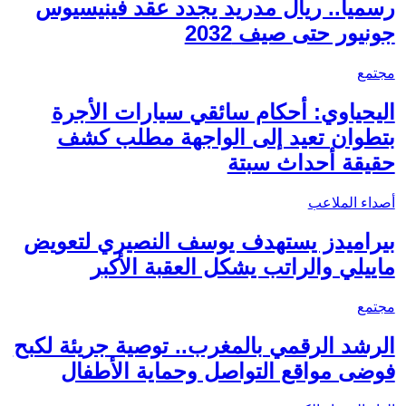
رسمياً.. ريال مدريد يجدد عقد فينيسيوس
جونيور حتى صيف 2032
مجتمع
اليحياوي: أحكام سائقي سيارات الأجرة
بتطوان تعيد إلى الواجهة مطلب كشف
حقيقة أحداث سبتة
أصداء الملاعب
بيراميدز يستهدف يوسف النصيري لتعويض
ماييلي والراتب يشكل العقبة الأكبر
مجتمع
الرشد الرقمي بالمغرب.. توصية جريئة لكبح
فوضى مواقع التواصل وحماية الأطفال