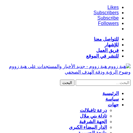
Likes
Subscribers
Subscribe
Followers
للتواصل معنا
للإشهار
فريق العمل
للنشر في الموقع
هبة زووم - جديد الأخبار والمستجدات على هبة زووم
وضوح الرؤية ودقة الهدف الصحفي
الرئيسية
سياسة
جهات
درعة تافيلالت
تادلة بني ملال
الجهة الشرقية
الدار البيضاء الكبرى
طنجة الحسيمة