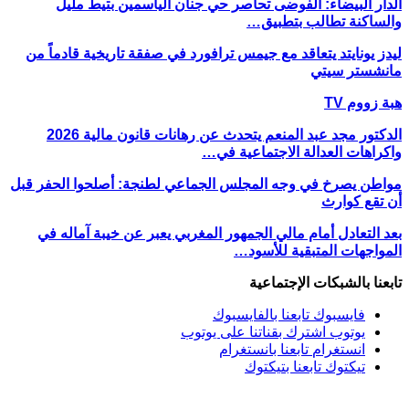
الدار البيضاء: الفوضى تحاصر حي جنان الياسمين بتيط مليل
والساكنة تطالب بتطبيق…
ليدز يونايتد يتعاقد مع جيمس ترافورد في صفقة تاريخية قادماً من
مانشستر سيتي
هبة زووم TV
الدكتور مجد عبد المنعم يتحدث عن رهانات قانون مالية 2026
واكراهات العدالة الاجتماعية في…
مواطن يصرخ في وجه المجلس الجماعي لطنجة: أصلحوا الحفر قبل
أن تقع كوارث
بعد التعادل أمام مالي الجمهور المغربي يعبر عن خيبة آماله في
المواجهات المتبقية للأسود…
تابعنا بالشبكات الإجتماعية
فايسبوك
تابعنا بالفايسبوك
يوتوب
اشترك بقناتنا على يوتوب
انستغرام
تابعنا بانستغرام
تيكتوك
تابعنا بتيكتوك