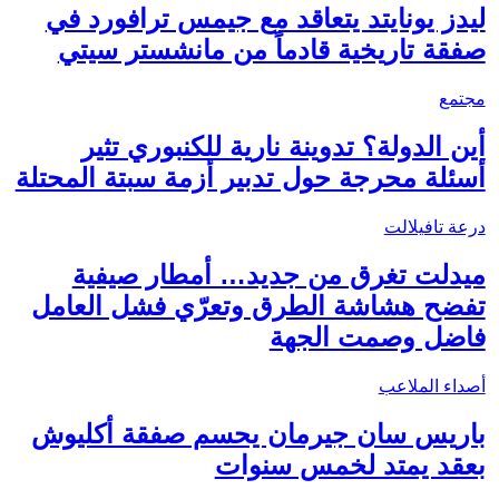
ليدز يونايتد يتعاقد مع جيمس ترافورد في
صفقة تاريخية قادماً من مانشستر سيتي
مجتمع
أين الدولة؟ تدوينة نارية للكنبوري تثير
أسئلة محرجة حول تدبير أزمة سبتة المحتلة
درعة تافيلالت
ميدلت تغرق من جديد… أمطار صيفية
تفضح هشاشة الطرق وتعرّي فشل العامل
فاضل وصمت الجهة
أصداء الملاعب
باريس سان جيرمان يحسم صفقة أكليوش
بعقد يمتد لخمس سنوات