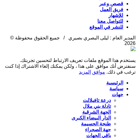
قصص وعبر
فريق العمل
للإشهار
للتواصل معنا
للنشر في الموقع
المدير العام : ليلى البصري بصيري / جميع الحقوق محفوظة ©
2026
يستخدم هذا الموقع ملفات تعريف الارتباط لتحسين تجربتك.
سنفترض أنك موافق على هذا ، ولكن يمكنك إلغاء الاشتراك إذا كنت
ترغب في ذلك.
موافق
المزيد
الرئيسية
سياسة
جهات
درعة تافيلالت
تادلة بني ملال
الجهة الشرقية
الدار البيضاء الكبرى
طنجة الحسيمة
جهة الصحراء
باقي الجهات