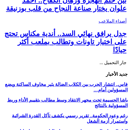
بين حلم الهجرة ورهان الكفاح.. أحمد
علوان يختار صناعة النجاح من قلب بوزنيقة
أصداء الملاعب
جدل يرافق نهائي السد.. أندية مكناس تحتج
على اختيار تاونات وتطالب بملعب أكثر
حيادًا
جار التحميل ...
جديد الأخبار
فاس.. انتشار الجرب بين الكلاب الضالة يثير مخاوف الساكنة ويضع
المسؤولين أمام…
باشا الحسيمة تحت مجهر الانتقاد وسط مطالب بتقييم الأداء وربط
المسؤولية بالنتائج
رغم وعود الحكومة.. تقرير رسمي يكشف تآكل القدرة الشرائية
واستمرار أزمة الشغل