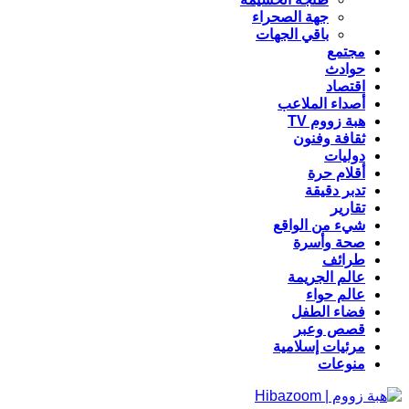
جهة الصحراء
باقي الجهات
مجتمع
حوادث
اقتصاد
أصداء الملاعب
هبة زووم TV
ثقافة وفنون
دوليات
أقلام حرة
تدبر دقيقة
تقارير
شيء من الواقع
صحة وأسرة
طرائف
عالم الجريمة
عالم حواء
فضاء الطفل
قصص وعبر
مرئيات إسلامية
منوعات