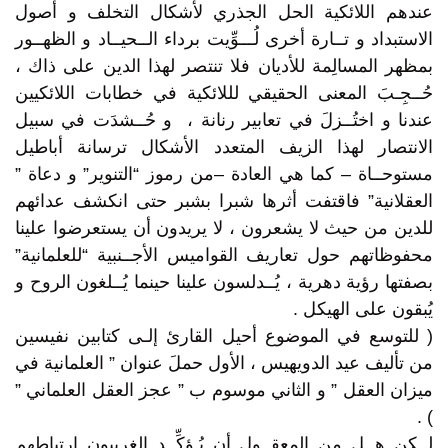
عندهم اللائكية الحل الجذري لأشكال التخلف و أصول
الاستبداد و تــارة أخرى لُـــوِّيت برداء الــحيــاد و الظهــور
بمظهر المسالِمة للأديان فلا تنتصر لهذا الدين على ذاك ،
حُــجِـبَ المعنى الحقيقي لللائكية في خطابات اللائكيين
عندنا و اختُــزلَ في تعابير رنانة ، و حُــشدَت في سبيل
الانتصار لهذا الزيف المتعدد الأشكال ترسانة أباطيل
مستوحــاة – كما هي العادة –من رموز “التنوير” و دعاة ”
العقلانية” فاقتفت أثرها شبرا بشبر حتى انكشف عدائهم
للدين من حيث لا يشعرون ، لا يريدون أن يستعرضوا علينا
محفوظاتهم حول تعاريف القواميس الأجــنبية “للعلمانية”
بصفتها رؤية دهرية ، يُــدلسون علينا حينما يُــلغون الروح و
يُبقون على الهيكل .
( للتوسع في الموضوع أحيل القارئ إلـى كتابين نفيسين
من تأليف عيد الدويهيس ، الأول حملَ عنوان ” العلمانية في
ميزان العقل ” و الثاني موسوم ب ” عجز العقل العلماني ”
) .
لــكن هــل من المعقــول أن يُـؤكِّــد الغربيون ارتباطهم