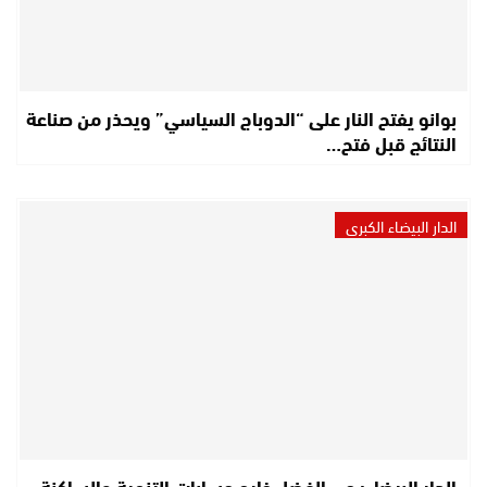
بوانو يفتح النار على “الدوباج السياسي” ويحذر من صناعة
النتائج قبل فتح…
الدار البيضاء الكبرى
الدار البيضاء: حي الفضل خارج حسابات التنمية والساكنة