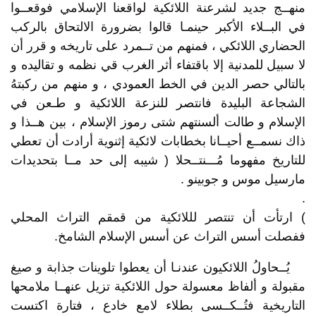
منهــج جديد لشرعنة اللائكية لواقعنا الإسلامي فوقعــوا
في البــلاء الأكبر حينمـا قالوا بضرورة الالتحاق بالركب
الحضاري اللائكي ، فمنهم من تــمرد على تاريخه و قرر أن
لا سبيل للمدنية إلا باقتفاء أثر الغرب قي نظمه و تقاليده و
بالتالي حصر الدين في الخط العمودي ، و منهم من ركبتهُ
الشجاعة البليدة فانتصر للنزعة اللائكية و طـعن في
الإسلام و طالت ألسنتهم شتى رموز الإسلام ، بين هــذا و
ذاك نسمــع أحيــانا بخطابات لائكية إثنوية أرادت أن تعطي
للتاريخ مفهوما مُـــنتــحلا ( شيبه إلى حد مــا بتحديدات
مارسيل موس و جوبينو .
.
) ارتأت أن تنتصر لللائكية من قمقم التراث المحلي
ففصلت أسس التراث عن أسس الإسلام الشامخ.
يُــحاولُ اللائكيون عندنـا أن يعطوا تلوينات جذابة و صيغ
مقبولة و ألفاظ معسولة حول اللائكية تزيل عنهــا ملامحها
التاريخية فتُــكــسى بطلاء لامع خادع ، فتارة اكتست