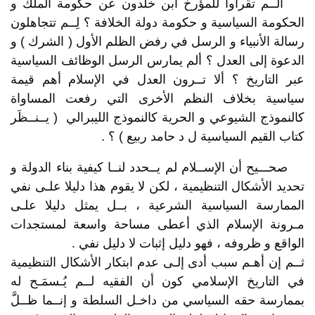
ألــم تقرأوا للمؤرخ ابن خلدون عن حكومة الملك و
الحكومة السياسية و حكومة دولة الخلافة ؟ لِــم تتجاهلون
رسالة الأنبياء و الرسل في رفض الظلم الأول ( الشرك ) و
الدعوة إلى العدل ؟ ألم يمارس الرسل الوظائف السياسية
عبر التاريخ ؟ ألا تــرون العدل في الإسلام أهم قيمة
سياسية بخلاف النظم الأخرى التي رفعت المساواة
كالنموذج الشيوعي و الحرية كالنموذج الليبرالي ( يــنــظَر
كتاب القيم السياسية ل د حامد ربيع ) ؟ .
صحـــيح أن الإســلام لم يــحدد لنــا كيفية بناء الدولة و
تحديد الأشكال التنظيمية ، لكن لا يقوم هذا دليلا علـى نفي
الممارسة السياسية الشرعية ، بــل يمثل دليلا علـى
مـرونة الإسلام الذي أعطى مساحة واسعة لمستجدات
الواقع و ظروفه ، فهو دليل إثبات لا دليل نفي .
ثــم إن أهـم سبب أدى إلـى عدم ابتكار الأشكال التنظيمية
في التاريخ الإسلامي كون أن الفقيه لــم يُـسمَـح له
بممارسة حقه السياسي من داخـل السلطة و إنــما ظــلَّ