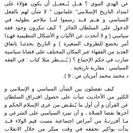
عن الهدي النبوي ؟ هــل يُــعقــل أن يكون هؤلاء على
امتداد التاريخ الإسلامي” علمانيون ” لا شأن لهم بالفعل
السياسي و هــم قــد رسموا لنــا ملاحم بطولية في
الدخول على السلطان الجائر ؟ كيف تنكرون وجود فقه
سياسي ( و لا أتحدث عن الآليات و الأشكال التنظيمية فهـذا
أمر يخضع للظروف المتغيرة ) و التاريخ يحدثنـا باتفاق
العديد من الفقهاء عبر المكان المختلف على قضايا سياسية
صارت في حكم الإجماع ؟ ( يُــنــظر مثلا كتاب : في الفقه
السياسي : مقاربة تاريخية .
د محمد محمد أمزيان ص : 9 ).
كيف تفصلون بين الشأن السياسي و الإسلامي و
الكثير من الأحاديث تنبأت على حصول افتـراق السلطان
عن القرآن و أن أول ما يُـنقَـض من عرى الإسلام الحكم و
آخرها نقضا الصلاة ، و أن تمرد السياسي على الشرعي و
مـا أفرزتـهُ من أمراض اجتماعية مست قيم الولاء قــد
بدأت بواكير تحققه في وقت مبكر من خلال الانقلاب