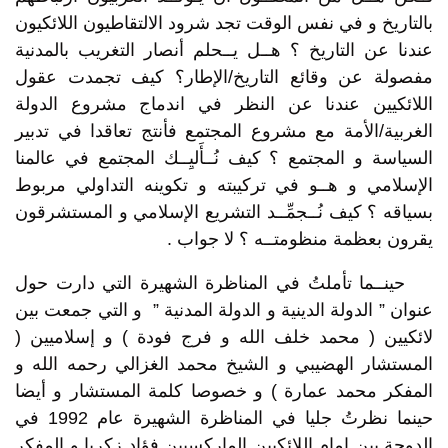
بالتاريخ و في نفس الوقت تجد شرود الالتقاطيون اللائكيون
عندنا عن التاريخ ؟ هــل يــحلم أنصار التغريب بالمدنية
مفصولة عن وقائع التاريخ/الإطار؟ كيف تجمدت عقول
اللائكيين عندنا عن النظر في اندماج مشروع الدولة
الغربية/الأمة مع مشروع المجتمع فأنتج تعاقدا في تدبير
السياسة و المجتمع ؟ كيف نُــأَليِــك المجتمع في عالمنا
الإسلامي و هــو في تركيبته و تكوينه التداولي مربوط
بسياقه ؟ كيف نُــجمِّــد التشريع الإسلامي و المستشرقون
يقرون بعظمة منظومتــه ؟ لا جواب .
حينــما تأملتُ في المناظرة الشهيرة التي دارت حول
عنوان ” الدولة الدينية و الدولة المدنية ” و التي جمعت بين
لائكيين ( محمد خلف الله و فرج فودة ) و إسلاميين (
المستشار الهضيبي و الشيخ محمد الغزالي رحمه الله و
المفكر محمد عمارة ) و خصوصا كلمة المستشار و أيضا
حينما نظرتُ جليا في المناظرة الشهيرة عام 1992 في
الدوحة بين إمام اللائكيين الماركسيين فؤاد زكريا و المفكر