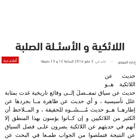
اللائكية و الأسئــلة الصلبة
أقلام حرة
نشر في
2 مايو 2014 الساعة 12 و 13 دقيقة
إدارة الموقع
حديث عن
اللائكية هــو
حديث عن سياق تمفــصلَ إلــى وقائع تاريخية غدت بمثابة
علل تأسيسية ، و أي حديث عن ظاهرة مــا بجردها عن
إطارهــا هــو حديث مُــــشَــوه للحقيقة ، و المــلاحظ أن
الكثير من اللائكيين و إن كــانوا يؤمنون بهذا المنطق إلا
أنهم في حديثهم عن اللائكية يصرون علـى فصل السياق
عن النتيجة فتملصوا من الجواب طمـعا في البحث عن