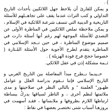
) .
و يمكن للقارئ أن يلاحظ جهل اللائكيين بأحداث التاريخ
التداولي و كتب التراث عندما يقف على تجاهــلهم للأسئلة
التاريخية و الدينية التي تنسف شرعنة اللائكية في الإسلام ،
و يمكن ملاحظة تملص اللائكيين في المناظرة الأولى عن
التصدي للأسئلة الموجهة لهم رغم أنها أسئلة دارت في
صميم موضوع المناظرة ، في حين تــجد الإسلامي في
المناظرة يتقدم لطرح الأجوبة حول الأسئلة المُـثارة (
خصوصا حجج فرج فودة الهزيلة ) .
ثــمة مشكلة إذن في عقل اللائكي.
حــينـما نــطرح مبدأ المفاصلة بين التاريخ الغربي و
التاريخ الإسلامي فإننا نــقوم بدراسة العلل و عوامل
ظهـور” العلمنة ” و بالتالي النظر في صلاحيتها و مدى
ملائمتها لنظم أخرى ، و الناظر لسياقها يدركُ ببساطة
ارتباطها اللازم بظروفها و ملابساتها ، فقـد أسهمت في
بروزهـا أسباب شتى نختصـر بعضهـا في نقاط :