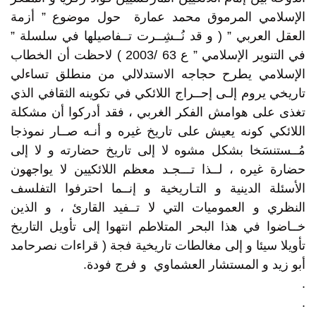
الإسلامي المرموق محمد عمارة حول موضوع ” أزمة
العقل العربي ” ( و قد نُــشِــرت تــفاصيلها في سلسلة ”
في التنوير الإسلامي ” ع 63 /2003 ) لاحظت أن الخطاب
الإسلامي يطرح حجاجه الاستدلالي من منطلق تساءلي
تاريخي يروم إلـى إحــراج اللائكي في تكوينه الثقافي الذي
تغذى على هوامش الفكر الغربي ، فقد أدركوا أن مشكلة
اللائكي كونه يعيش على تاريخ غيره و أنـه صــار نموذجا
مُــستنسَخا بشكل مشوه لا إلى تاريخ حضارته و لا إلى
حضارة غيره ، لــذا تـــجـد معظم اللائكيين لا يواجهون
الأسئلة الدينية و التـاريخية و إنــما احترفوا التفلسف
النظري و العموميات التي لا تــفيد القارئ ، و الذين
خــاضوا في هذا البحر المتلاطم انتهوا إلى تأويل التاريخ
تأويلا سيئا و إلى مغالطات تاريخية فجة ( قراءات نصرحامد
أبو زيد و المستشار العشماوي و فرج فودة.
.
.