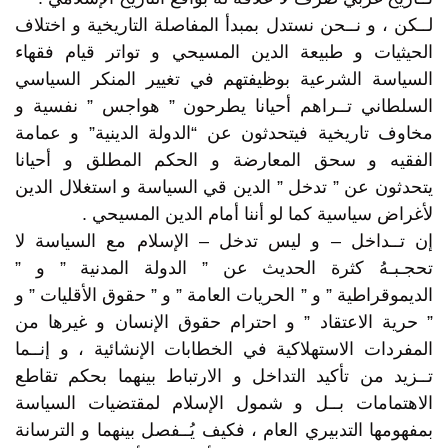
لــكن ، و نــحن نستدل بمبدأ المفاصلة التاريخية و اختلاف
الحيثيات و طبيعة الدين المسيحي و تواتر قيام فقهاء
السياسة الشرعية بوظيفتهم في تغيير المنكر السياسي
السلطاني تــراهم أحيانا يطرحون ” هواجس ” نفسية و
مخاوف تاريخية فيتحدثون عن “الدولة الدينية” و عمامة
الفقيه و سحق المعارضة و الحكم المطلق و أحيانا
يتحدثون عن ” تدخل ” الدين قي السياسة و استغلال الدين
لأغراض سياسية كما لو أننا أمام الدين المسيحي .
إن تــداخل – و ليس تدخل – الإسلام مع السياسة لا
تحجـبـهُ كثرة الحديث عن ” الدولة المدنية ” و ”
الديموقراطية ” و ” الحريات العامة ” و ” حقوق الأقليات ” و
” حرية الاعتقاد ” و احترام حقوق الإنسان و غيرها من
المفردات الاستهلاكية في الخطابات الإنشائية ، و إنــما
تــزيد من تأكيد التداخل و الارتباط بينهما بحكم تقاطع
الاهتمامات بــل و شمول الإسلام لمقتضيات السياسة
بمفهومها التدبيري العام ، فكيف يُــفصل بينهما و الترسانة