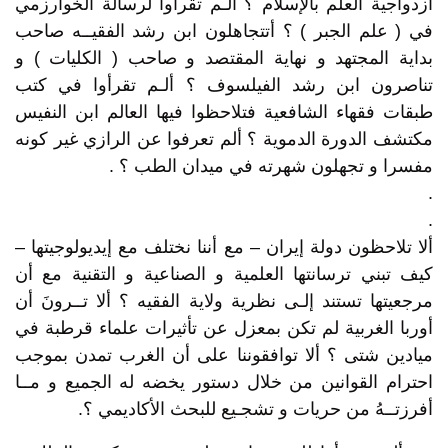
ازدواجية العلم بالإسلام ؟ ألـم تقرأوا لرسالة الخوارزمي
في ( علم الجبر ) ؟ أتتجاهلون ابن رشد الفقيــه صاحب
بداية المجتهد و نهاية المقتصد و صاحب ( الكليات ) و
تناصرون ابن رشد الفيلسوف ؟ ألـم تقرأوا في كتب
طبقات فقهاء الشافعية فتلاحظوا فيها العالم ابن النفيس
مكتشف الدورة الدموية ؟ ألم تعرفوا عن الرازي غير كونه
مفسرا و تجهلون شهرته في ميدان الطب ؟ .
.
.
ألا تلاحظون دولة إيران – مع أننا نختلف مع إيديولوجيتها –
كيف تبني ترسانتها العلمية و الصناعية و التقنية مع أن
مرجعيتها تستند إلـى نظرية ولاية الفقيه ؟ ألا تــرونَ أن
أوربا الغربية لم تكن بمعزل عن تأثيرات علماء قرطبة في
ميادين شتى ؟ ألا توافقوننا على أن الغرب تمدن بموجب
احترام القوانين من خلال دستور يخضه له الجميع و مــا
أفرزتــهُ من حريات و تشجـيع للبحث الأكاديمي ؟.