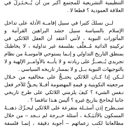
التنظيمية التشريعية للمجتمع أكبر من أن يُــخـتَـزلَ في
العلاقة العمودية ؟ قطعا لا .
لــن نسلكَ كثيرا في سبيل إقامــة الأدلة على تداخل
الإسلام بالسياسة سبيل حشد البراهين القرآنية و
المأثورات النبوية ، لأنني أعتقد أن العقل اللائكي في
تركيبتهِ الذاتية مُــغلَّف بفلسفة غير تداولية ، لا يخاطبكَ
بمنطق التاريخ التداولي و إنـما يستوحي قاموسـهُ من نظام
تجريدي يُــصــرُّ على ريادته و لا يأبــه بالأوامــر الإلهية و لا
بالتوجيهات النبوية بــل و لا بمسار تاريخه السياسي .
لــكن إذا كــان اللائكي يحتــجُّ على مخالفيه من خـلال
مرجعيته التكوينية و قيمهِ المهضومة أفــلا يحـقُّ للآخر فعل
نـفس الشيء ؟ كيفَ يلزمني اللائكي على طرح تاريخي
جانبا ليحاججَ بتاريخ غيرهِ ؟ أليسَ هـذا تناقضا ؟ .
سنــطرح إذن أسئــلة متفرعة على اللائكي ليحـرِّكَ ذهنــهُ
المسكون بالألـيَـكـة ، أسئلة حــرجة لم نــجد – من خلال
مطالعاتنا لكتب زعمائهم – أجوبة دقيقة ، إنمـا فلسفة