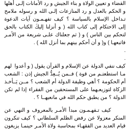
القضاء و تعيين الولاة و بناء الجيش و رد الأمانات إلـى أهلها
و الحكم بالعدل و رد المنازعات إلـى الله و رسوله ملامح
تـداخل الإسلام بالسياسة ؟ كيف تفهـمـون آيات الدعوة
إلى الاحتكام إلى كتاب الله ( و أنزلنا إليكَ الكتاب بالحق
لتحكم بين الناس ) و ( ثم جعلناك علـى شريعة من الأمـر
فاتبعهـا ) و( و أن أحكم بينهم بما أنزل الله ) .
.
.
كيف ننفي الدولة عن الإسلام و القرآن يقول ( و أعدوا لهم
مـا استطعتـم من قوة ) فــمن يُــعِدُّ الجيش إذن : الشعب
أم الحكومة ؟ أهي وظيفة الدولة أم الشعب ؟ مــن يَــأخـذ
الزكاة لتوزيعـهما على المستحقين من الفقراء إذا لم تكن
الدولة ؟ من يطبق حكم الله في مانعيهــا ؟ .
كيف تـفهـمـون مبدأ الأمـر بالمعروف و النهي عن
المنكر معزولا عن رفض الظلم السلطاني ؟ كيف تنكرون
قيام العديد من الفقهـاء بمحاسبة ولاة الأمـر حينمـا يزيغون