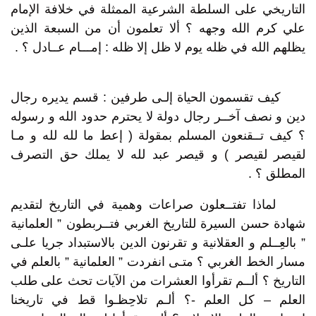
التاريخي على السلطة الشرعية الممثلة في خلافة الإمام
علي كرم الله وجهه ؟ ألا تعلمون أن من السبعة الذين
يظلهم الله في ظله يوم لا ظل إلا ظله : إمـــام عــادل ؟ .
كيف تقسمون الحياة إلـى طرفين : قسم يديره رجال
دين و نصف آخــر رجال دولة لا يحترم حدود الله و رسوله
؟ كيف تــقنعون المسلم بمقولة ( إعط ما لله لله و مـا
لقيصر لقيصر ) و قيصر عبد لله لا يملك حق التصرف
المطلق ؟ .
لماذا تفتــعلون صراعات وهمية في التاريخ لتقديم
شهادة حسن السيرة للتاريخ الغربي فتــربطون ” العلمانية
” بالعِــلم و العقلانية و تقرنون الدين بالاستبداد جريا علـى
مسار الخط الغربي ؟ متـى انفردت ” العلمانية ” بالعلم في
التاريخ ؟ ألــم تقرأوا العشرات من الآيات تحث على طلب
العلم – كل العلم -؟ ألـم تلاحِظـوا قط في تاريخنا