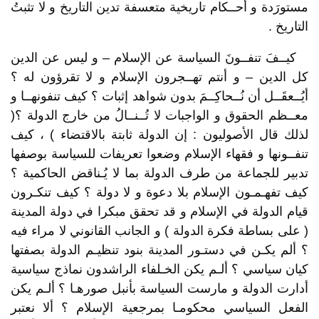
مستورَدة و أحــكام تاريخية متعسفة تدين التاريخ و لا تثبتُ
التاريخ .
كيــفَ تنفــونَ السياسة عن الإسلام – و ليس عن الدين
كل الدين – و أنتم تهــجرون الإسلام و لا تقرؤون له ؟
أيُــعقَــل أن نُــحاكِــمَ بدون شواهد إثبات ؟ كيف تنفونهــا و
معــظم الحقوق و الواجبات لا تُــنــالُ من خارج الدولة ؟(
لذلك قال الأصوليون : إن الدولة ثابتة بالاقتضاء ) ، كيف
تنفــونها و فقهاء الإسلام وضعوا تعريفات للسياسة بوصفها
تدبير للجماعة من طرف الدولة بما لا يُـناقض الحاكمية ؟
كيف تفهـمـون الإسلام بلا دعوة و لا دولة ؟ كيف تنكـرون
قيام الدولة في الإسلام و قد تحقق مبكرا في دولة المدينة
( على بساطة فكرة الدولة ) و الجانب القانوني لا مراء فيه
؟ ألم يكـن في دستـور المدينة بنود تنظيـم الدولة بصفتها
كيان سياسي ؟ ألـم يكن الخـلفاء الراشدون نماذج سياسية
أدارت الدولة و مارست السياسة بأنبل صورهـا ؟ ألـم يكن
الفعل السياسي محكومـا بمرجعية الإسلام ؟ ألا نعتبر