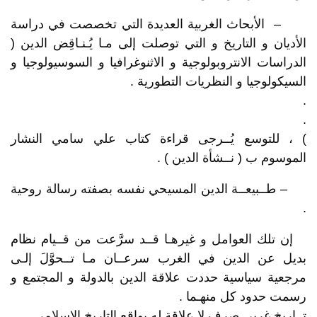
– الأبحاث الغربية العديدة التي تخصصت في دراسة
الأديان و التاريخ و التي توصلت إلى مـا يُـنـاقِض الدين (
الدراسات الانتروبولوجية و الاثنوغرافيا و السوسيولوجيا و
السيكولوجيا و النظريات التطورية .
.
.
) ، للتوسع يُــرجى قراءة كتاب علي سامي النشار
الموسوم ب ( نــشأة الدين ) .
– طــبيعــة الدين المسيحي نفسه بصفته رسالة روحية
.
إن تلك العوامل و غيرهـا قــد سرَّعت من قــيام نظام
بديل عن الدين في الغرب سرعــان مـا تــحوَّلَ إلـى
مرجعية سياسية حددت علاقة الدين بالدولة و المجتمع و
رسمت حدود كل منهـما .
تــاريخ غربي صرف لا علاقة له بواقع التاريخ الإسلامي .