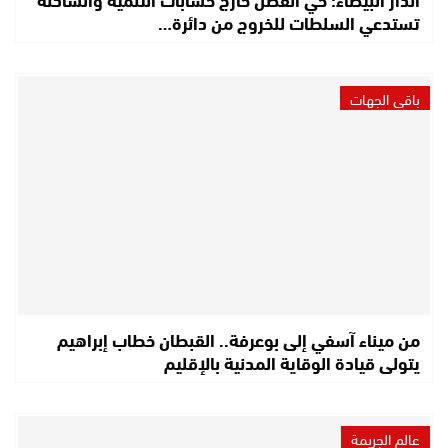
تستدعي السلطات للخروج من دائرة…
باقي الجهات
من ميناء آسفي إلى بوعرفة.. القبطان خطاب إبراهيم
يتولى قيادة الوقاية المدنية بالإقليم
عالم الجريمة