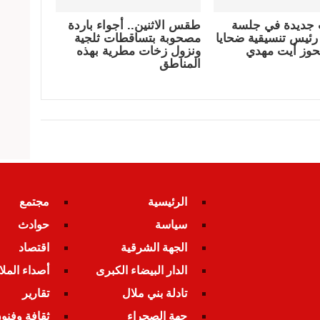
جديدة في جلسة
طقس الاثنين.. أجواء باردة
رئيس تنسيقية ضحايا
مصحوبة بتساقطات ثلجية
لحوز أيت مهدي
ونزول زخات مطرية بهذه
المناطق
الرئيسية
مجتمع
سياسة
حوادث
الجهة الشرقية
اقتصاد
الدار البيضاء الكبرى
أصداء المل
تادلة بني ملال
تقارير
جهة الصحراء
ثقافة وفنو