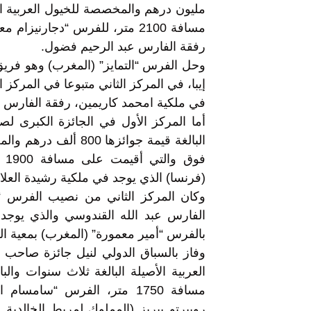
مليون درهم والمخصصة للخيول العربية ال
مسافة 2100 متر، للفرس “دجارني
رفقة الفارس عبد الرحيم فضول.
وحل الفرس “التمايز” (المغرب) وهو فريق
إيبا، في المركز الثاني متبوعا في المركز ا
في ملكية امحمد كاريمين، رفقة الفارس 
أما المركز الأول في الجائزة الكبرى ل
البالغة قيمة جوائزها 
فو
(فرنسا) الذي يوجد في ملكية رشيدة العل
وكان المركز الثاني من نصيب الفرس “أ
الفارس عبد الله القندوسي والذي يوجد ف
بالفرس “أمير معمورة” (المغرب) بمعية ا
وفاز بالسباق الدولي لنيل جائزة صاحب 
مسافة 1750 متر، الفرس “سامس
روبيرتو بيريز (المملوك لمربط الخالدية ب