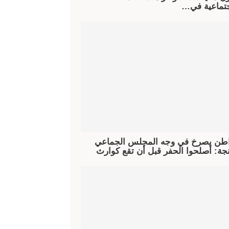
جتماعية في…
طن يصرخ في وجه المجلس الجماعي
جة: أصلحوا الحفر قبل أن تقع كوارث