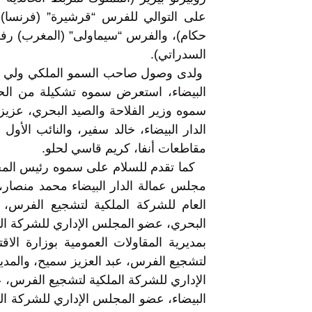
على التوالي للفرس “قرشيرة” (فرنسا)
حكام)، والفرس “سيماولى” (المغرب) رفق
السدراتي).
ولدى وصول صاحب السمو الملكي ولي العهد
البيضاء، استعرض سموه تشكيلة من الحر
سموه وزير الفلاحة والصيد البحري، عزيز 
الدار البيضاء، خالد سفير، والنائب الأو
مقاطعات أنفا، كريم قاسي لحلو.
كما تقدم للسلام على سموه رئيس المجلس
مجلس عمالة الدار البيضاء محمد منصار، 
العام للشركة الملكية لتشجيع الفرس، ع
البحري، عضو المجلس الإداري للشركة ا
بمديرية المقاولات العمومية بوزارة الا
لتشجيع الفرس، عبد العزيز سميح، والمدير
الإداري للشركة الملكية لتشجيع الفرس، ع
البيضاء، عضو المجلس الإداري للشركة ال