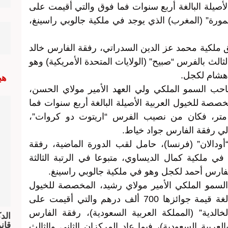
أصيلة البالغة أربع سنوات فما فوق والتي أقيمت على
زام معمورة” (المغرب) الذي يوجد في ملكية جالوبي راسينغ،
 ملكية محمد عز الدين السدراتي، رفقة الفارس خالد
لثالث بالفرس “صبيح” (الولايات المتحدة الأمريكية) وهو
هشام لكجل.
هب
صاحب السمو الملكي ولي العهد الأمير مولاي الحسن،
800 ألف درهم والمخصصة للخيول العربية الأصيلة البالغة أربع سنوات فما
ق والتي أقيمت على مسافة 1900 متر، فكان من نصيب الفرس “اريتوت دو كروات”،
الي رفقة الفارس جواد خياط.
ودالان” (فرنسا)، حامل لقب الدورة الماضية، رفقة
ي ملكية كمال الديساوي، متبوعا في الرتبة الثالثة
لفارس أحمد لكجل وهو في ملكية جالوبي راسينغ.
السمو الملكي الأمير مولاي رشيد، المخصصة للخيول
العربية الأصيلة البالغة ثلاث سنوات والبالغة قيمة جوائزها 700 ألف درهم والتي أقيمت على
ام الخالدية” (المملكة العربية السعودية)، رفقة الفارس
الد
العربية السعودية)، فيما عاد المركزان الثاني والثالث