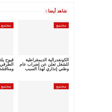
شاهد أيضا
مجتمع
مجتمع
الكونفدرالية الديمقراطية
قيوح يلت
للشغل تعلن عن إضراب عام
الطرقي ل
وطني إنذاري لهذا السبب
ومناقشة أ
مجتمع
مجتمع