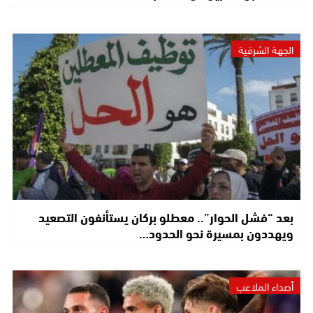
الجهة الشرقية
بعد “فشل الحوار”.. معطلو بركان يستأنفون التصعيد
ويهددون بمسيرة نحو الحدود…
أصداء الملاعب