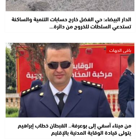
الدار البيضاء: حي الفضل خارج حسابات التنمية والساكنة
تستدعي السلطات للخروج من دائرة…
باقي الجهات
من ميناء آسفي إلى بوعرفة.. القبطان خطاب إبراهيم
يتولى قيادة الوقاية المدنية بالإقليم