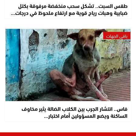
طقس السبت.. تشكل سحب منخفضة مرفوقة بكتل
ضبابية وهبات رياح قوية مع ارتفاع ملحوظ في درجات…
باقي الجهات
فاس.. انتشار الجرب بين الكلاب الضالة يثير مخاوف
الساكنة ويضع المسؤولين أمام اختبار…