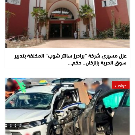
عزل مسيري شركة “برادرز سانتر شوب” المكلفة بتدبير
سوق الحرية بإنزكان.. حكم…
حوادث