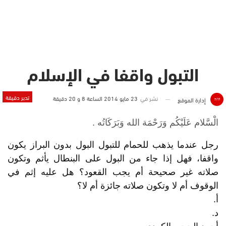
التبول واقفا في الإسلام
تدبر دقيقة
نشر في
23 مايو 2014 الساعة 8 و 20 دقيقة
إدارة الموقع
الْسَّلام عَلَيْكُم وَرَحْمَة الله وَبَرَكَاتُه .
رجل عندما يذهب للحمام للتبول البول بدون البراز يكون
واقفا، فهل إذا جاء من البول على البنطال يأثم وتكون
صلاته غير صحيحة أم يجب القعود؟ هل عليه إثم في
الوقوف أم لا وتكون صلاته جائزة أم لا؟
أ.
د.