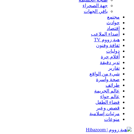
جهة الصحراء
باقي الجهات
مجتمع
حوادث
اقتصاد
أصداء الملاعب
هبة زووم TV
ثقافة وفنون
دوليات
أقلام حرة
تدبر دقيقة
تقارير
شيء من الواقع
صحة وأسرة
طرائف
عالم الجريمة
عالم حواء
فضاء الطفل
قصص وعبر
مرئيات إسلامية
منوعات