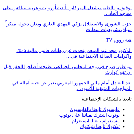
توفيق بن الطيب يشعل الميركاتو.. أندية أوروبية وعربية تتنافس على
مهاجم اتحاد…
حزب الشورى والاستقلال يزكي المهدي الغازي ويعلن دخوله مبكراً
سباق تشريعيات سطات
هبة زووم TV
الدكتور مجد عبد المنعم يتحدث عن رهانات قانون مالية 2026
واكراهات العدالة الاجتماعية في…
مواطن يصرخ في وجه المجلس الجماعي لطنجة: أصلحوا الحفر قبل
أن تقع كوارث
بعد التعادل أمام مالي الجمهور المغربي يعبر عن خيبة آماله في
المواجهات المتبقية للأسود…
تابعنا بالشبكات الإجتماعية
فايسبوك
تابعنا بالفايسبوك
يوتوب
اشترك بقناتنا على يوتوب
انستغرام
تابعنا بانستغرام
تيكتوك
تابعنا بتيكتوك