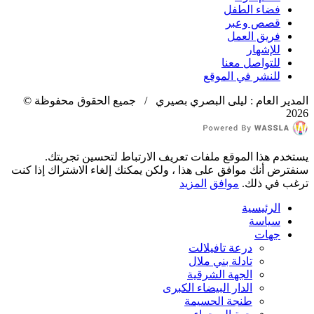
فضاء الطفل
قصص وعبر
فريق العمل
للإشهار
للتواصل معنا
للنشر في الموقع
المدير العام : ليلى البصري بصيري / جميع الحقوق محفوظة ©
2026
يستخدم هذا الموقع ملفات تعريف الارتباط لتحسين تجربتك.
سنفترض أنك موافق على هذا ، ولكن يمكنك إلغاء الاشتراك إذا كنت
ترغب في ذلك.
موافق
المزيد
الرئيسية
سياسة
جهات
درعة تافيلالت
تادلة بني ملال
الجهة الشرقية
الدار البيضاء الكبرى
طنجة الحسيمة