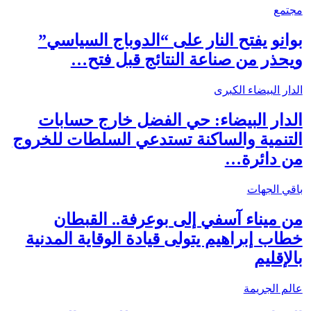
مجتمع
بوانو يفتح النار على “الدوباج السياسي”
ويحذر من صناعة النتائج قبل فتح…
الدار البيضاء الكبرى
الدار البيضاء: حي الفضل خارج حسابات
التنمية والساكنة تستدعي السلطات للخروج
من دائرة…
باقي الجهات
من ميناء آسفي إلى بوعرفة.. القبطان
خطاب إبراهيم يتولى قيادة الوقاية المدنية
بالإقليم
عالم الجريمة