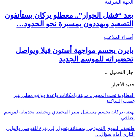
الجهة الشرقية
بعد “فشل الحوار”.. معطلو بركان يستأنفون
التصعيد ويهددون بمسيرة نحو الحدود…
أصداء الملاعب
بايرن يحسم مواجهة أستون فيلا ويواصل
تحضيراته للموسم الجديد
جار التحميل ...
جديد الأخبار
العطاوية تحت المجهر.. مدينة بإمكانات واعدة وواقع محلي يثير
غضب الساكنة
نهضة بركان يحسم مستقبل منير المحمدي ويحتفظ بخدماته لموسم
إضافي
طنجة.. السوق النموذجي بمسنانة يتحول إلى بؤرة للفوضى والوالي
التازي أمام سؤال…