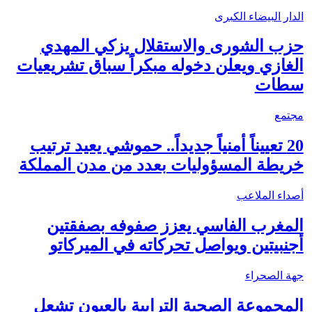
الدار البيضاء الكبرى
حزب الشورى والاستقلال يزكي المهدي
الغازي ويعلن دخوله مبكراً سباق تشريعيات
سطات
مجتمع
20 تعييناً أمنياً جديداً.. حموشي يعيد ترتيب
خريطة المسؤوليات بعدد من مدن المملكة
أصداء الملاعب
المغرب الفاسي يعزز صفوفه بصفقتين
أجنبيتين ويواصل تحركاته في الميركاتو
جهة الصحراء
المجموعة الصحية الترابية بالعيون تشعل