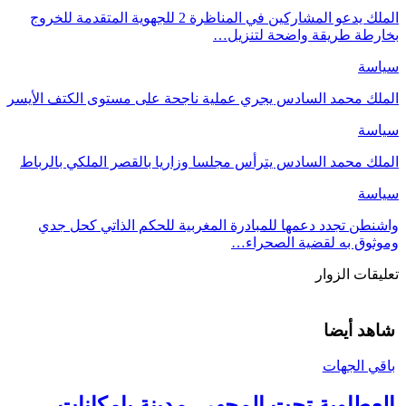
الملك يدعو المشاركين في المناظرة 2 للجهوية المتقدمة للخروج
بخارطة طريقة واضحة لتنزيل…
سياسة
الملك محمد السادس يجري عملية ناجحة على مستوى الكتف الأيسر
سياسة
الملك محمد السادس يترأس مجلسا وزاريا بالقصر الملكي بالرباط
سياسة
واشنطن تجدد دعمها للمبادرة المغربية للحكم الذاتي كحل جدي
وموثوق به لقضية الصحراء…
تعليقات الزوار
شاهد أيضا
باقي الجهات
العطاوية تحت المجهر.. مدينة بإمكانات