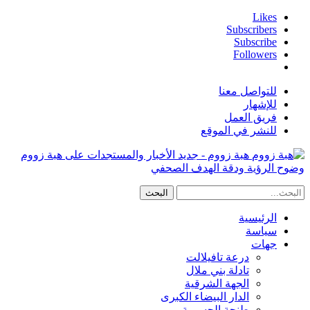
Likes
Subscribers
Subscribe
Followers
للتواصل معنا
للإشهار
فريق العمل
للنشر في الموقع
هبة زووم - جديد الأخبار والمستجدات على هبة زووم
وضوح الرؤية ودقة الهدف الصحفي
الرئيسية
سياسة
جهات
درعة تافيلالت
تادلة بني ملال
الجهة الشرقية
الدار البيضاء الكبرى
طنجة الحسيمة