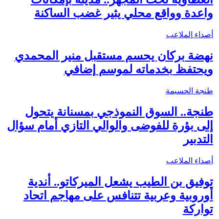
واعدة وواقع محلي يثير غضب الساكنة
أصداء الملاعب
نهضة بركان يحسم مستقبل منير المحمدي
ويحتفظ بخدماته لموسم إضافي
طنجة الحسيمة
طنجة.. السوق النموذجي بمسنانة يتحول
إلى بؤرة للفوضى والوالي التازي أمام سؤال
التدبير
أصداء الملاعب
توفيق بن الطيب يشعل الميركاتو.. أندية
أوروبية وعربية تتنافس على مهاجم اتحاد
تواركة