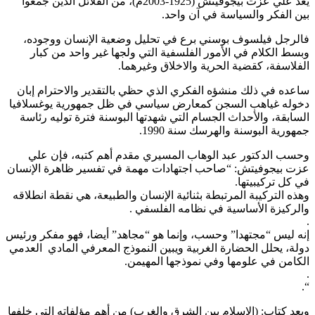
يعد علي عزت بيجوفيتش (1925-2003م)، من القلائل الذين جمعوا
بين الفكر والسياسة في آن واحد.
فالرجل فيلسوف بوسني برع في تحليل وضعية الإنسان ووجوده،
وبسط الكلام في الأمور الفلسفية التي ولجها غير واحد من كبار
الفلاسفة، كقضية الحرية والاخلاق وغيرهما.
ساعده في ذلك منشؤه الفكري الذي حظي بالتقدير والاحترام إبان
دخوله غياهب السجن كمعارض سياسي في ظل جمهورية يوغسلافيا
السابقة، والأحداث الجسام التي شهدتها البوسنة فترة توليه رئاسة
جمهورية البوسنة والهرسك سنة 1990.
وحسب الدكتور عبد الوهاب المسيري مقدم أهم كتبه، فإن علي
عزت بيجوفيتش: “صاحب اجتهادات مهمة في تفسير ظاهرة الإنسان
في كل تركيبيتها.
وهذه التركيبة المرتبطة بثنائية الإنسان والطبيعة، هي نقطة انطلاقه
والركيزة الأساسية في نظامه الفلسفي .
.
إنه ليس “مجتهدا” وحسب، وإنما هو “مجاهد” أيضا، فهو مفكر ورئيس
دولة، يحلل الحضارة الغربية ويبين النموذج المعرفي المادي العدمي
الكامن في علومها وفي نموذجها المهيمن.
.
“.
ويعد كتاب: (الإسلام بين الشرق والغرب) من أهم مؤلفاته التي خلفها