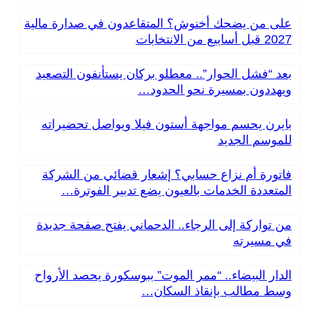
على من يضحك أخنوش؟ المتقاعدون في صدارة مالية
2027 قبل أسابيع من الانتخابات
بعد “فشل الحوار”.. معطلو بركان يستأنفون التصعيد
ويهددون بمسيرة نحو الحدود…
بايرن يحسم مواجهة أستون فيلا ويواصل تحضيراته
للموسم الجديد
فاتورة أم نزاع حسابي؟ إشعار قضائي من الشركة
المتعددة الخدمات بالعيون يضع تدبير الفوترة…
من تواركة إلى الرجاء.. الدحماني يفتح صفحة جديدة
في مسيرته
الدار البيضاء.. “ممر الموت” ببوسكورة يحصد الأرواح
وسط مطالب بإنقاذ السكان…