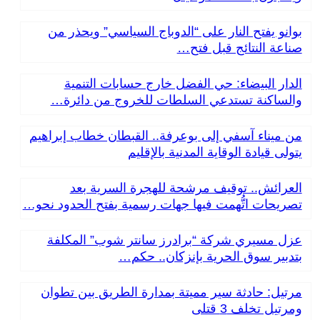
بوانو يفتح النار على “الدوباج السياسي” ويحذر من
صناعة النتائج قبل فتح…
الدار البيضاء: حي الفضل خارج حسابات التنمية
والساكنة تستدعي السلطات للخروج من دائرة…
من ميناء آسفي إلى بوعرفة.. القبطان خطاب إبراهيم
يتولى قيادة الوقاية المدنية بالإقليم
العرائش.. توقيف مرشحة للهجرة السرية بعد
تصريحات اتُّهمت فيها جهات رسمية بفتح الحدود نحو…
عزل مسيري شركة “برادرز سانتر شوب” المكلفة
بتدبير سوق الحرية بإنزكان.. حكم…
مرتيل: حادثة سير مميتة بمدارة الطريق بين تطوان
ومرتيل تخلف 3 قتلى