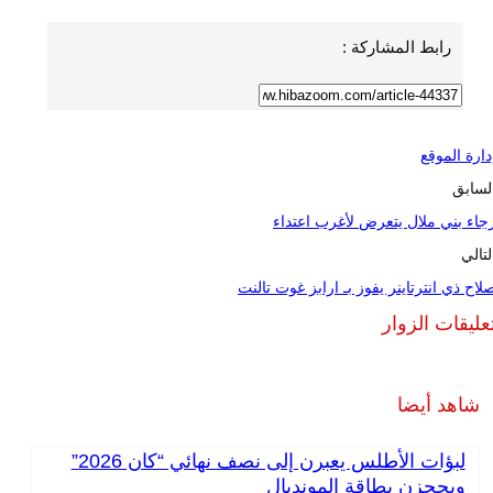
رابط المشاركة :
دارة الموقع
لسابق
جاء بني ملال يتعرض لأغرب اعتداء
لتالي
لاح ذي انترتاينر يفوز بـ ارابز غوت تالنت
عليقات الزوار
شاهد أيضا
لبؤات الأطلس يعبرن إلى نصف نهائي “كان 2026”
ويحجزن بطاقة المونديال