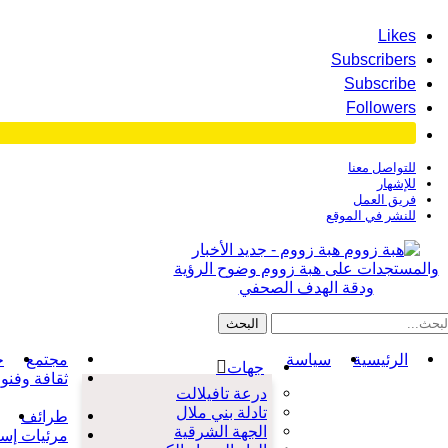
Likes
Subscribers
Subscribe
Followers
للتواصل معنا
للإشهار
فريق العمل
للنشر في الموقع
هبة زووم - جديد الأخبار
والمستجدات على هبة زووم وضوح الرؤية
ودقة الهدف الصحفي
الرئيسية
سياسة
مجتمع
ح
جهات
ثقافة وفنو
درعة تافيلالت
تادلة بني ملال
طرائف
الجهة الشرقية
مرئيات إسل