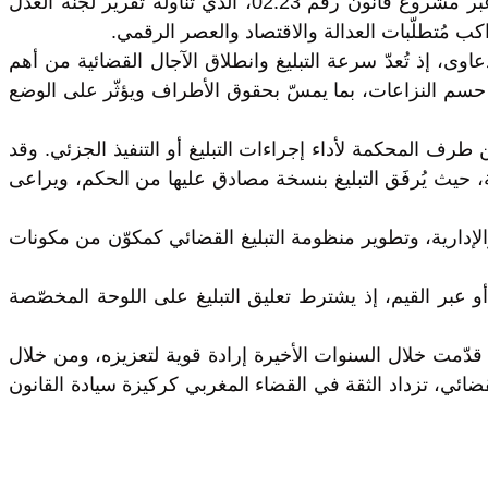
وفي سنة 2025، تشهد المنظومة المغربية مجموعة من المستجدّات التشريعية المرتبطة بمراجعة قانون المسطرة المدنية عبر مشروع قانون رقم 02.23، الذي تناوله تقرير لجنة العدل
ب مُتطلّبات العدالة والاقتصاد والعصر الرقمي.
اوى، إذ تُعدّ سرعة التبليغ وانطلاق الآجال القضائية من أهم
ي حسم النزاعات، بما يمسّ بحقوق الأطراف ويؤثّر على الوضع
 طرف المحكمة لأداء إجراءات التبليغ أو التنفيذ الجزئي. وقد
 الشروط المنصوص عليها في الفصل 54 من قانون المسطرة المدنية، حيث يُرفَق التبليغ بنسخة مصادق عليها من الحكم، ويراعى
والإدارية، وتطوير منظومة التبليغ القضائي كمكوّن من مكونات
 أو عبر القيم، إذ يشترط تعليق التبليغ على اللوحة المخصّصة
قدّمت خلال السنوات الأخيرة إرادة قوية لتعزيزه، ومن خلال
اعتناء القضائي، تزداد الثقة في القضاء المغربي كركيزة سيادة القانون