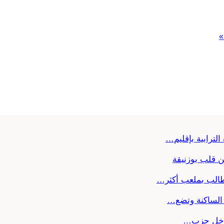
الترابية بإقليم…
ن قلب بوزنيقة
تطالب بملعب أكثر…
ب الساكنة وتضع…
 داخل حزب…