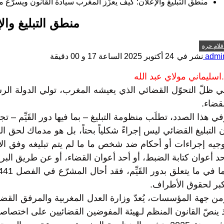
منطق التبليغ والإعلان: كيف يعزّز المغرب سيادة القانون ويسرّع م
منطق التبليغ وال
قلام حرة
admi
نشر في
24 أكتوبر 2025 الساعة 17 و 00 دقيقة
اسليماني مولاي عبد الله
 ظلّ التحوّل القضائي الذي يعيشه المغرب، تولي الدولة الرشيد
قضاء.
ي هذا الصدد، تطلَب منظومة التبليغ – بما فيها دور القَيِّم – ت
 التبليغ القضائي ليس إجراءً شكلياً بحتاً، بل هو مدماك لحق 
د أعوان كتابة الضبط، أو أحد أعوان القضاء، أو عن طريق البري
كبر لحقوق الأطراف.
ن جهة المؤسسات، يُعدّ وزارة العدل المغربية والمرفق القضا
 ينصّ القانون المنظم لـهيئة المفوضين القضائيين على اختصاصه