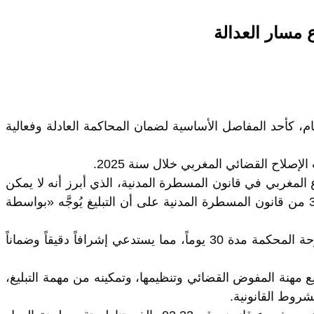
 مسار العدالة
كام، كأحد المفاصل الأساسية لضمان المحاكمة العادلة وفعالية
لإصلاح القضائي المغربي خلال سنة 2025.
ع المغربي في قانون المسطرة المدنية، الذي أبرز أنه لا يمكن
توجيه إجراءات أو أحكام ضد شخص ما ما لم يتم تبليغه وفق الأشكال القانونية المحدّدة سلفاً. في هذا السياق، نصّ الفصل 37 من قانون المسطرة المدنية على أن التبليغ يُوجَّه «بواسطة
أما في ما يتعلق بدور القَيِّم، فقد أحال المشرّع في الفصل 441 من القانون نفسه إلى آليات تبليغ خاصة تنتظر الإعلان في لوحة المحكمة مدة 30 يوماً، مما يستدعي إشرافاً دقيقاً وضماناً
 مهنة المفوض القضائي وتنظيمها، وتمكينه من مهمة التبليغ،
شروط القانونية.