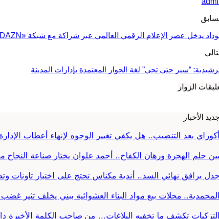
admi
سابق
وداد يدخل عصر الإعلام الرقمي العالمي عبر شراكة مع شبكة «DAZN»
تالي
رشيدية: “سير حتى تجي” لغة الحوار المعتمدة بإدارات المدينة
ليقات الزوار
ديد الأخبار
كوراي بعد التنصيب.. هل يكفي تغيير الوجوه لإنهاء أعطاب الإدارة 
ين حلم الهجرة ورهان الكفاح.. أحمد علوان يختار صناعة النجاح م
دل يرافق نهائي السد.. أندية مكناس تحتج على اختيار تاونات و
لمحمدية.. محلات بيع مواد البناء العشوائية ببني يخلف تثير غض
لتزكيات تكشف ما تخفيه البلاغات… من صاحب الكلمة الأخيرة