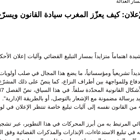
سار العدالة
إعلان: كيف يعزّز المغرب سيادة القانون ويسرّع
ة اهتماماً متزايداً بمسار التبليغ القضائي وآليات إعلان الأح
جديداً تشريعياً ومؤسساتياً، ما يضع هذا المجال في صلب أولويات ا
الدفاع وللمواجهة بين أطراف النزاع، كما ينصّ على ذلك المشرّ
د برسالة مضمونة مع الإشعار بالتوصل، أو بالطريقة الإدارية”.
ئي المرتبط به من أبرز المحركات في هذا التطوير، عبر تشجيع
 في تبليغ الاستدعاءات، الإنذارات والمذكرات القضائية وفق ال