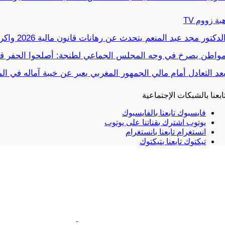
بة زووم TV
لدكتور مجد عبد المنعم يتحدث عن رهانات قانون مالية 2026 واكراهات العدالة الاجتماعية في…
واطن يصرخ في وجه المجلس الجماعي لطنجة: أصلحوا الحفر قب
عد التعادل أمام مالي الجمهور المغربي يعبر عن خيبة آماله في ا
ابعنا بالشبكات الإجتماعية
فايسبوك
تابعنا بالفايسبوك
يوتوب
اشترك بقناتنا على يوتوب
انستغرام
تابعنا بانستغرام
تيكتوك
تابعنا بتيكتوك