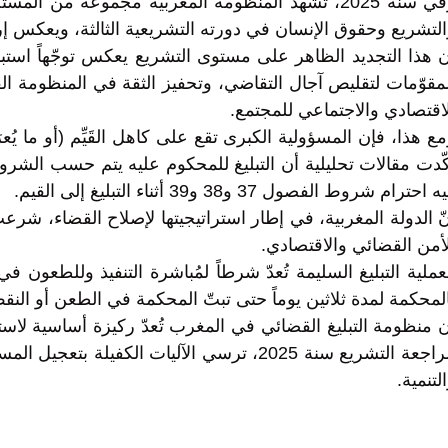
لتشريع وحقوق الإنسان في دورته التشريعية الثالثة، ويعكس إر
 هذا التجديد الظاهر على مستوى التشريع يعكس توجّهاً استباقي
مقوّمات لتقليص آجال التقاضي، وتحفيز الثقة في المنظومة ال
اقتصادي والاجتماعي للمجتمع.
ع هذا، فإن المسؤولية الكبرى تقع على كاهل القَيِّم (أو ما يُ
 احترام شروط الفصول 37 و38 و39 أثناء التبليغ إلى القيم.
ّ الدولة المغربية، في إطار استراتيجيتها لإصلاح القضاء، شرعت
أمن القضائي والاقتصادي.
ملية التبليغ السليمة تُعدّ شرطاً لمُباشرة التنفيذ وللطعون 
لمحكمة لمدة ثلاثين يوماً حتى تبتّ المحكمة في الطعن أو النق
 منظومة التبليغ القضائي في المغرب تُعدّ ركيزة أساسية لاست
مراجعة التشريع سنة 2025، ترسي الآليات ال
لتنمية.