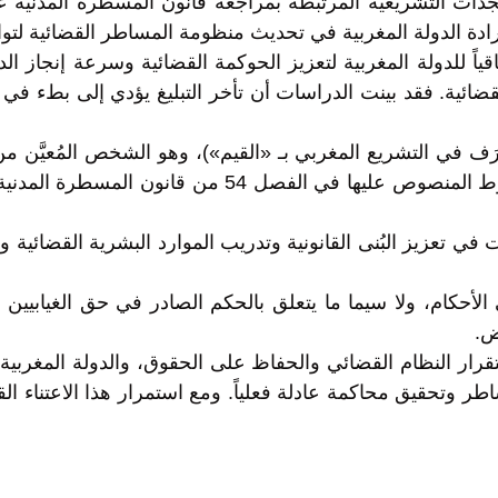
ادة الدولة المغربية في تحديث منظومة المساطر القضائية لتواك
اً للدولة المغربية لتعزيز الحوكمة القضائية وسرعة إنجاز الدع
قضائية. فقد بينت الدراسات أن تأخر التبليغ يؤدي إلى بطء ف
عرَف في التشريع المغربي بـ «القيم»)، وهو الشخص المُعيَّن من
أكّدت مقالات تحليلية أن التبليغ للمحكوم عليه يتم حسب
 في تعزيز البُنى القانونية وتدريب الموارد البشرية القضائية 
في الأحكام، ولا سيما ما يتعلق بالحكم الصادر في حق الغيابيين
ض.
قرار النظام القضائي والحفاظ على الحقوق، والدولة المغربية 
كفيلة بتعجيل المساطر وتحقيق محاكمة عادلة فعلياً. ومع استمرار هذا ال