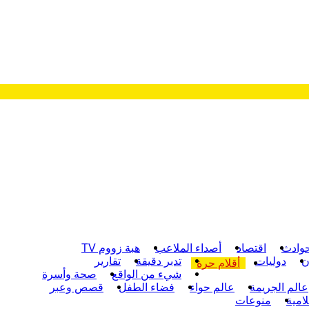
وادث
اقتصاد
أصداء الملاعب
هبة زووم TV
ن
دوليات
تدبر دقيقة
تقارير
أقلام حرة
شيء من الواقع
صحة وأسرة
عالم الجريمة
عالم حواء
فضاء الطفل
قصص وعبر
امية
منوعات