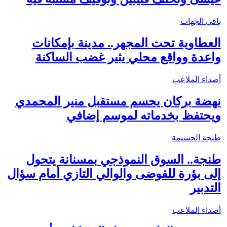
باقي الجهات
العطاوية تحت المجهر.. مدينة بإمكانات
واعدة وواقع محلي يثير غضب الساكنة
أصداء الملاعب
نهضة بركان يحسم مستقبل منير المحمدي
ويحتفظ بخدماته لموسم إضافي
طنجة الحسيمة
طنجة.. السوق النموذجي بمسنانة يتحول
إلى بؤرة للفوضى والوالي التازي أمام سؤال
التدبير
أصداء الملاعب