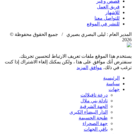
قصص وعبر
فريق العمل
للإشهار
للتواصل معنا
للنشر في الموقع
المدير العام : ليلى البصري بصيري / جميع الحقوق محفوظة ©
2026
يستخدم هذا الموقع ملفات تعريف الارتباط لتحسين تجربتك.
سنفترض أنك موافق على هذا ، ولكن يمكنك إلغاء الاشتراك إذا كنت
ترغب في ذلك.
موافق
المزيد
الرئيسية
سياسة
جهات
درعة تافيلالت
تادلة بني ملال
الجهة الشرقية
الدار البيضاء الكبرى
طنجة الحسيمة
جهة الصحراء
باقي الجهات