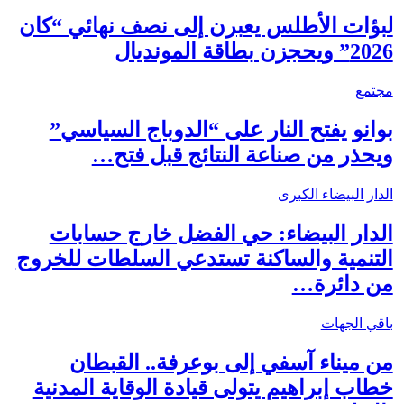
لبؤات الأطلس يعبرن إلى نصف نهائي “كان
2026” ويحجزن بطاقة المونديال
مجتمع
بوانو يفتح النار على “الدوباج السياسي”
ويحذر من صناعة النتائج قبل فتح…
الدار البيضاء الكبرى
الدار البيضاء: حي الفضل خارج حسابات
التنمية والساكنة تستدعي السلطات للخروج
من دائرة…
باقي الجهات
من ميناء آسفي إلى بوعرفة.. القبطان
خطاب إبراهيم يتولى قيادة الوقاية المدنية