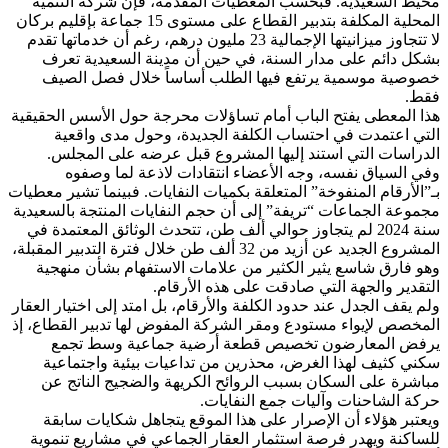
محيط السعيدية. فبحسب المعطيات المقدمة، فإن شركة التنمية
المحلية المكلفة بتدبير القطاع على مستوى 15 جماعة بإقليم بركان
لا تتجاوز ميزانيتها الإجمالية 23 مليون درهم، رغم أن خدماتها تقدم
بشكل دائم على مدار السنة، في حين أن مدينة السعيدية تعرف
خصوصية موسمية يرتفع فيها الطلب أساساً خلال فصل الصيف
فقط.
هذا المعطى يفتح الباب أمام تساؤلات محرجة حول الأسس الحقيقية
التي اعتمدت في احتساب الكلفة الجديدة، وحول مدى واقعية
الدراسات التي استند إليها المشروع قبل عرضه على المجلس.
وفي السياق نفسه، وجه الأعضاء انتقادات لاذعة لما وصفوه
بـ”الأرقام المنفوخة” المتعلقة بكميات النفايات. فبينما تشير معطيات
مجموعة الجماعات “تريفة” إلى أن حجم النفايات المنتجة بالسعيدية
سنة 2024 لم يتجاوز حوالي ألف طن، تتحدث الوثائق المعتمدة في
المشروع الجديد عن أزيد من 32 ألف طن خلال فترة التدبير المقبلة،
وهو فارق شاسع يثير الكثير من علامات الاستفهام بشأن منهجية
التقدير والجهة التي صادقت على هذه الأرقام.
ولم يقف الجدل عند حدود الكلفة والأرقام، بل امتد إلى اختيار العقار
المخصص لإيواء مستودع ومقر الشركة المفوض لها تدبير القطاع، إذ
يرفض المعارضون تخصيص قطعة أرضية جماعية وسط تجمع
سكني كثيف لهذا الغرض، محذرين من تداعيات بيئية واجتماعية
مباشرة على السكان بسبب الروائح الكريهة والضجيج الناتج عن
حركة الشاحنات وآليات جمع النفايات.
ويعتبر هؤلاء أن الإصرار على هذا الموقع يتجاهل شكايات سابقة
للساكنة ويهدر فرصة استثمار العقار الجماعي في مشاريع تنموية