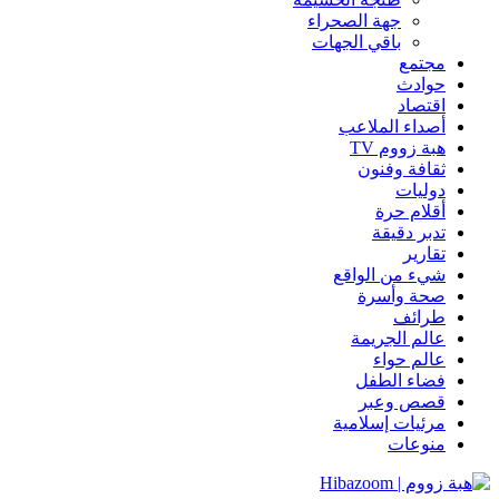
جهة الصحراء
باقي الجهات
مجتمع
حوادث
اقتصاد
أصداء الملاعب
هبة زووم TV
ثقافة وفنون
دوليات
أقلام حرة
تدبر دقيقة
تقارير
شيء من الواقع
صحة وأسرة
طرائف
عالم الجريمة
عالم حواء
فضاء الطفل
قصص وعبر
مرئيات إسلامية
منوعات