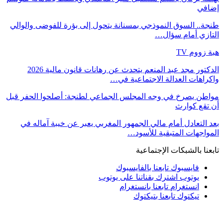
إضافي
طنجة.. السوق النموذجي بمسنانة يتحول إلى بؤرة للفوضى والوالي
التازي أمام سؤال…
هبة زووم TV
الدكتور مجد عبد المنعم يتحدث عن رهانات قانون مالية 2026
واكراهات العدالة الاجتماعية في…
مواطن يصرخ في وجه المجلس الجماعي لطنجة: أصلحوا الحفر قبل
أن تقع كوارث
بعد التعادل أمام مالي الجمهور المغربي يعبر عن خيبة آماله في
المواجهات المتبقية للأسود…
تابعنا بالشبكات الإجتماعية
فايسبوك
تابعنا بالفايسبوك
يوتوب
اشترك بقناتنا على يوتوب
انستغرام
تابعنا بانستغرام
تيكتوك
تابعنا بتيكتوك