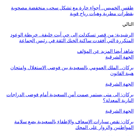
طقس الخميس.. أجواء حارة مع تشكل سحب منخفضة مصحوبة
بقطرات مطرية وهبات رياح قوية
التالي
الرشيدية: من قصر تسكدلت إلى حي آيت خليفة.. خريطة الوعود
المتكررة التي أفقدت ساكنة الخنك الثقة في رئيس الجماعة
شاهد أيضا
المزيد عن المؤلف
الجهة الشرقية
بركان.. الملك العمومي بالسعيدية بين فوضى الاستغلال وامتحان
هيبة القانون
الجهة الشرقية
بركان: إلى متى يستمر صمت أمن السعيدية أمام فوضى الدراجات
النارية المعدلة؟
الجهة الشرقية
بركان: نقص سيارات الإسعاف والإطفاء بالسعيدية يضع سلامة
المواطنين والزوار على المحك