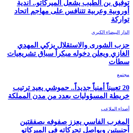
توفيق بن الطيب يشعل الميركاتو.. أندية
أوروبية وعربية تتنافس على مهاجم اتحاد
تواركة
الدار البيضاء الكبرى
حزب الشورى والاستقلال يزكي المهدي
الغازي ويعلن دخوله مبكراً سباق تشريعيات
سطات
مجتمع
20 تعييناً أمنياً جديداً.. حموشي يعيد ترتيب
خريطة المسؤوليات بعدد من مدن المملكة
أصداء الملاعب
المغرب الفاسي يعزز صفوفه بصفقتين
أجنبيتين ويواصل تحركاته في الميركاتو