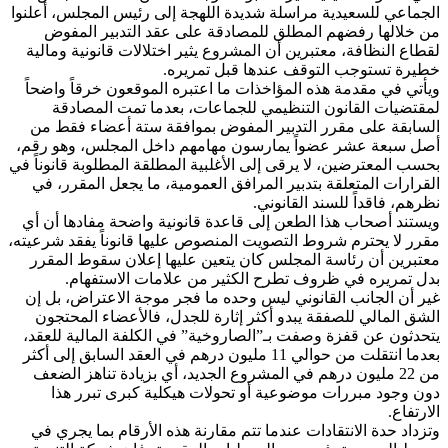
الجماعي للسعيدية مراسلة شديدة اللهجة إلى رئيس المجلس، أعلنوا
من خلالها رفضهم المطلق للمصادقة على عقد التدبير المفوض
لقطاع النظافة، معتبرين أن المشروع يثير اختلالات قانونية ومالية
خطيرة تستوجب التوقف عندها قبل تمريره.
ويأتي في مقدمة هذه المؤاخذات ما اعتبره الموقعون خرقاً واضحاً
لمقتضيات القانون التنظيمي للجماعات، بعدما تمت المصادقة
السابقة على مقرر التدبير المفوض بموافقة ستة أعضاء فقط من
أصل سبعة عشر عضواً يمارسون مهامهم داخل المجلس، وهو رقم،
بحسب المعترضين، لا يرقى إلى الأغلبية المطلقة المطلوبة قانوناً في
القرارات المتعلقة بتدبير المرافق العمومية، ما يجعل المقرر، في
نظرهم، فاقداً للسند القانوني.
ويستند أصحاب هذا الطعن إلى قاعدة قانونية واضحة مفادها أن أي
مقرر لا يحترم شروط التصويت المنصوص عليها قانوناً يفقد شرعيته،
معتبرين أن رئاسة المجلس كان يتعين عليها إعلان سقوط المقرر
بدل تمريره في ظروف تطرح الكثير من علامات الاستفهام.
غير أن الجانب القانوني ليس وحده ما فجر موجة الاعتراض، بل إن
الشق المالي للصفقة يبدو أكثر إثارة للجدل، فالأعضاء المحتجون
يتحدثون عن قفزة وصفت بـ”الصاروخية” في الكلفة المالية للعقد،
بعدما انتقلت من حوالي 11 مليون درهم في العقد السابق إلى أكثر
من 22 مليون درهم في المشروع الجديد، أي بزيادة تناهز الضعف
دون وجود مبررات موضوعية أو تحولات هيكلية كبرى تبرر هذا
الارتفاع.
وتزداد حدة الانتقادات عندما تتم مقارنة هذه الأرقام بما يجري في