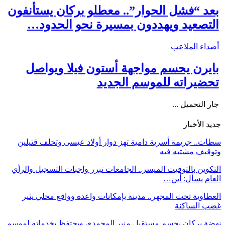
بعد “فشل الحوار”.. معطلو بركان يستأنفون
التصعيد ويهددون بمسيرة نحو الحدود…
أصداء الملاعب
بايرن يحسم مواجهة أستون فيلا ويواصل
تحضيراته للموسم الجديد
جار التحميل ...
جديد الأخبار
سطات.. جريمة أسرية دامية تهز دوار أولاد عيسى وتخلف قتيلين
وتوقيف مشتبه فيه
التكوين بالتوقيت الميسر.. الجامعات تبرر واجبات التسجيل والرأي
العام يسأل: أين…
العطاوية تحت المجهر.. مدينة بإمكانات واعدة وواقع محلي يثير
غضب الساكنة
نهضة بركان يحسم مستقبل منير المحمدي ويحتفظ بخدماته لموسم