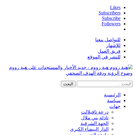
Likes
Subscribers
Subscribe
Followers
للتواصل معنا
للإشهار
فريق العمل
للنشر في الموقع
هبة زووم - جديد الأخبار والمستجدات على هبة زووم
وضوح الرؤية ودقة الهدف الصحفي
الرئيسية
سياسة
جهات
درعة تافيلالت
تادلة بني ملال
الجهة الشرقية
الدار البيضاء الكبرى
طنجة الحسيمة