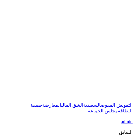
التفويض المفوض
السعيدية
الشق المالي
المعارضة
صفقة
النظافة
مجلس الجماعة
admin
السابق