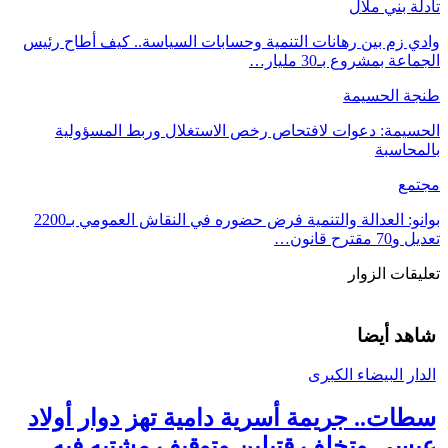
تادلة بني ملال
وادي زم بين رهانات التنمية وحسابات السياسة.. كيف أطاح رئيس
الجماعة بمشروع بـ30 مليار…
طنجة الحسيمة
الحسيمة: دعوات لافتحاص رخص الاستغلال وربط المسؤولية
بالمحاسبة
مجتمع
بوانو: العدالة والتنمية فرض حضوره في النقاش العمومي بـ2200
تعديل و70 مقترح قانون…
تعليقات الزوار
شاهد أيضا
الدار البيضاء الكبرى
سطات.. جريمة أسرية دامية تهز دوار أولاد
عيسى وتخلف قتيلين وتوقيف مشتبه فيه