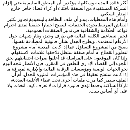
أكثر فائدة للمدينة وسكانها، مؤكدين أن المنطق السليم يقتضي إلزام
الشركة المستفيدة من الصفقة باقتناء أو كراء فضاء خاص خارج
المدار السكني.
وأمام هذه المعطيات، يبدو أن ملف النظافة بالسعيدية تجاوز بكثير
النقاش المرتبط بجودة الخدمات، ليصبح اختباراً حقيقياً لمدى احترام
قواعد الحكامة والشفافية في تدبير الصفقات العمومية.
فحين تتضاعف الكلفة المالية في ظرف وجيز، وتثار شبهات حول
الأرقام المعتمدة، ويطرح الجدل بشأن قانونية المصادقة نفسها،
يصبح من المشروع التساؤل عما إذا كانت المدينة أمام مشروع
لتطوير القطاع أم أمام صفقة ستظل تلاحقها علامات الاستفهام.
وإذا كان الموقعون على المراسلة قد أعلنوا صراحة احتفاظهم بحق
اللجوء إلى القضاء الإداري للطعن في المقرر، فإن الأنظار تتجه اليوم
نحو الجهات الوصية ومؤسسات الرقابة المالية والإدارية لمعرفة ما
إذا كانت ستفتح تحقيقاً في هذه المؤشرات المثيرة للجدل، أم أن
الملف سيمر كما مرت ملفات أخرى تحت غطاء الأغلبية العددية،
تاركاً الساكنة وحدها تؤدي فاتورة قرارات لا تعرف كيف اتخذت ولا
على أي أساس بنيت.