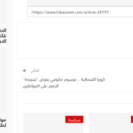
الد
الا
التالي
كوريا الشمالية .. مرسوم حكومي يفرض “تسريحة”
الزعيم على المواطنين
موا
سياسة
لطن