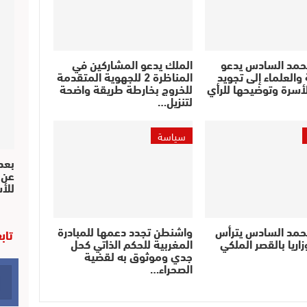
حمد السادس يدعو
الملك يدعو المشاركين في
والعلماء إلى تجويد
المناظرة 2 للجهوية المتقدمة
أسرة وتوضيحها للرأي
للخروج بخارطة طريقة واضحة
لتنزيل…
سياسة
بعد 
عن 
للأ
حمد السادس يترأس
واشنطن تجدد دعمها للمبادرة
تاب
اريا بالقصر الملكي
المغربية للحكم الذاتي كحل
جدي وموثوق به لقضية
الصحراء…