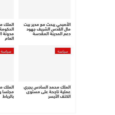
الأصبحي يبحث مع مدير بيت
الملك م
مال القدس الشريف جهود
الحكومة 
دعم المدينة المقدسة
مدونة ال
العام
سياسة
سياسة
الملك محمد السادس يجري
الملك م
عملية ناجحة على مستوى
مجلسا وز
الكتف الأيسر
بالرباط