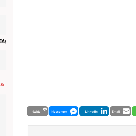
بفت
هب
Email
LinkedIn
Messenger
طباعة