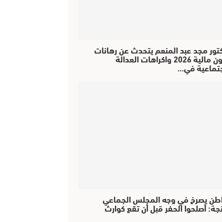
كتور مجد عبد المنعم يتحدث عن رهانات
قانون مالية 2026 واكراهات العدالة
جتماعية في…
طن يصرخ في وجه المجلس الجماعي
جة: أصلحوا الحفر قبل أن تقع كوارث