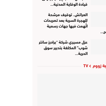
قيادة الوقاية المدنية…
العرائش.. توقيف مرشحة
للهجرة السرية بعد تصريحات
اتُّهمت فيها جهات رسمية
ح…
عزل مسيري شركة “برادرز سانتر
شوب” المكلفة بتدبير سوق
الحرية…
ة زووم TV