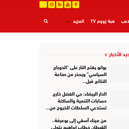
اعب
هبة زووم TV
المزيد
يد الأخبار
بوانو يفتح النار على “الدوباج
السياسي” ويحذر من صناعة
النتائج قبل…
الدار البيضاء: حي الفضل خارج
حسابات التنمية والساكنة
تستدعي السلطات للخروج من…
من ميناء آسفي إلى بوعرفة..
القبطان خطاب إبراهيم يتولى