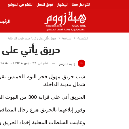
للتواصل معنا
للإشهار
فريق العمل
للنشر في الموقع
الرئيس
الرئيسية
سياسة
حريق يأتي على قرية صيد قرب الداخلة
حريق يأتي على 
نشر في
27 مارس 2014 الساعة 14 و 15 دقيقة
إدارة الموقع
شمال مدينة الداخلة.
الحريق أتى على قرابة 300 من البيوت القصديرية دون أن يخلف ضحايا.
وفور إبلاغهما بالحريق هرع رجال المطافئ 
وعاينت السلطات المحلية إخماد الحريق و