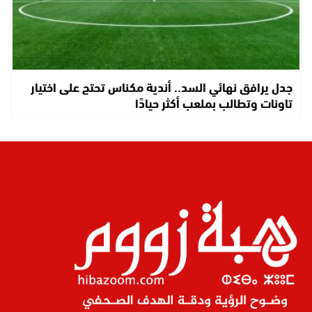
جدل يرافق نهائي السد.. أندية مكناس تحتج على اختيار
تاونات وتطالب بملعب أكثر حيادًا