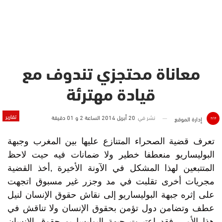
معاناة محتجزي تندوف مع
قيادة مهترئة
تقارير
نشر في
20 أبريل 2014 الساعة 2 و 01 دقيقة
إدارة الموقع
تعرف قضية الصحراء المتنازع عليها بين المغرب وجبهة
البوليساريو منعطفا خطير ولا ضمانات فيه حيت لاحظ
المتتبعين لهذا المشكل في الآونة الأخيرة ,أخذ القضية
مجريات أخرى تقلبت في مد وجزر غير مسبوق اتجهت
على إثره جبهة البوليساريو إلى نقاش حقوق الإنسان لنيل
عطف وتضامن دول تؤمن بحقوق الإنسان ولا تناقش في
هذا الأمر, فقد اعتبرت جبهة البوليساريو حقوق الإنسان