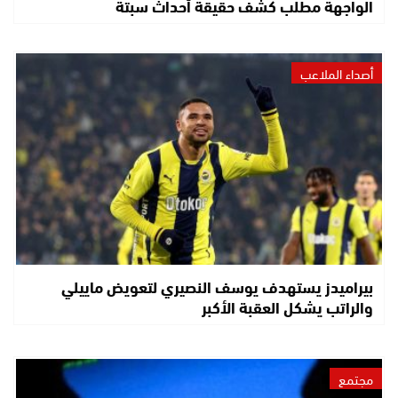
الواجهة مطلب كشف حقيقة أحداث سبتة
أصداء الملاعب
بيراميدز يستهدف يوسف النصيري لتعويض ماييلي
والراتب يشكل العقبة الأكبر
مجتمع