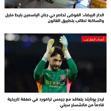
الدار البيضاء: الفوضى تحاصر حي جنان الياسمين بتيط مليل
والساكنة تطالب بتطبيق القانون
أصداء الملاعب
ليدز يونايتد يتعاقد مع جيمس ترافورد في صفقة تاريخية
قادماً من مانشستر سيتي