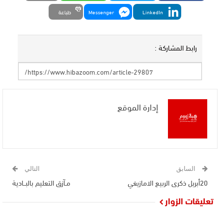
LinkedIn
Messenger
طباعة
رابط المشاركة :
إدارة الموقع
السابق
التالي
20أبريل ذكرى الربيع الامازيغي
مـآزق التعليم بالبــادية
تعليقات الزوار