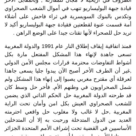
الظروف في أريحية لا مجال للمقارنة , وبالمقابل الأخر
قيادة جبهة البوليساريو تنهب في أموال الشعب الصحراوي
وتكدس بالبنوك السويسرية في ثراء فاحش على أشلاء
أمة قسمت عنوة لقطعتين فقيادة جبهة البوليساريو أكيد لا
تريد حل للصحراء لأنها تقتات جيدا على الوضع الراهن .
فمنذ اتفاقية إيقاف إطلاق النار عام 1991 والدولة المغربية
تسعى جاهدة لإنهاء هذا المشكل المفتعل مارة بكل
أشواط التفاوضات محترمة قرارات مجلس الأمن الدولي
,غير أن الطرف الأخر أصبح الآن يبدوا جليا يسعى جاهذا
لعرقلة أي مقترح مغربي يصبوا إلى إنهاء هذا المشكل ولم
شمل الصحراويون في وطنهم الأم, فأخر حل وسط كان
قد طرحته الدولة المغربية حل الحكم الذاتي الذي يضمن
للشعب الصحراوي العيش بكل امن وأمان تحت الراية
المغربية ,حل لا غالب ولا مغلوب حل واقعي احترمته
العديد من الدول المتدخلة ورحبت به إلا أن المتدخلين
الأساسيين في القضية تحت إشراف الأمم المتحدة الجزائر