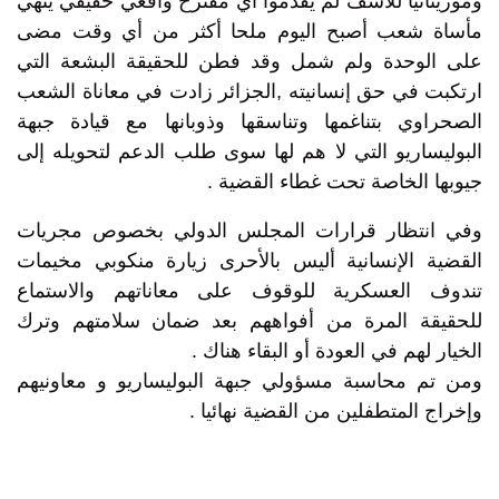
وموريتانيا للأسف لم يقدموا أي مقترح واقعي حقيقي ينهي
مأساة شعب أصبح اليوم ملحا أكثر من أي وقت مضى
على الوحدة ولم شمل وقد فطن للحقيقة البشعة التي
ارتكبت في حق إنسانيته ,الجزائر زادت في معاناة الشعب
الصحراوي بتناغمها وتناسقها وذوبانها مع قيادة جبهة
البوليساريو التي لا هم لها سوى طلب الدعم لتحويله إلى
جيوبها الخاصة تحت غطاء القضية .
وفي انتظار قرارات المجلس الدولي بخصوص مجريات
القضية الإنسانية أليس بالأحرى زيارة منكوبي مخيمات
تندوف العسكرية للوقوف على معاناتهم والاستماع
للحقيقة المرة من أفواههم بعد ضمان سلامتهم وترك
الخيار لهم في العودة أو البقاء هناك .
ومن تم محاسبة مسؤولي جبهة البوليساريو و معاونيهم
وإخراج المتطفلين من القضية نهائيا .