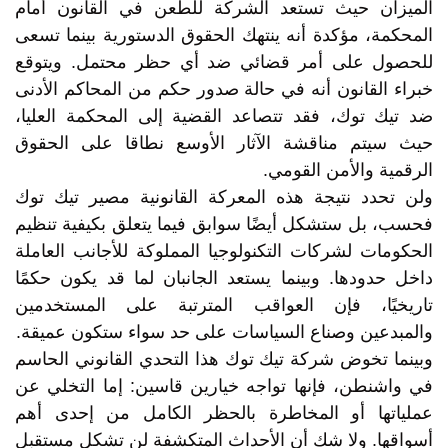
الميزان حيث تستعد الشركة للطعن في القانون أمام
المحكمة، مؤكدة أنه ينتهك الحقوق الدستورية بينما تسعى
للحصول على أمر قضائي ضد أي حظر محتمل. ويتوقع
خبراء القانون أنه في حالة صدور حكم من المحاكم الأدنى
ضد تيك توك، فقد تتصاعد القضية إلى المحكمة العليا،
حيث سيتم مناقشة الآثار الأوسع نطاقا على الحقوق
الرقمية والأمن القومي.
ولن تحدد نتيجة هذه المعركة القانونية مصير تيك توك
فحسب، بل ستشكل أيضًا سوابق فيما يتعلق بكيفية تنظيم
الحكومات لشركات التكنولوجيا المملوكة للأجانب العاملة
داخل حدودها. وبينما يستعد الجانبان لما قد يكون حكمًا
تاريخيًا، فإن العواقب المترتبة على المستخدمين
والمبدعين وصناع السياسات على حد سواء ستكون عميقة.
وبينما تخوض شركة تيك توك هذا التحدي القانوني الحاسم
في واشنطن، فإنها تواجه خيارين قاسين: إما التخلي عن
عملياتها أو المخاطرة بالحظر الكامل من إحدى أهم
أسواقها. ولا شك أن الأحداث المتكشفة لن تشكل مستقبل