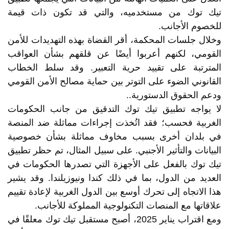
تيك توك من مستخدميه، والتي قد تكون ذات قيمة
للخصوم الأجانب.
وخلال جلسات المحكمة، أقر القضاة بهذه التهديدات للأمن
القومي، لكنهم أعربوا أيضًا عن قلقهم بشأن العواقب
المترتبة على تقييد حرية التعبير. وقد سلط الخطاب
القانوني الضوء على التوتر بين حماية مصالح الأمن القومي
ودعم الحقوق الدستورية..
لا يواجه تطبيق تيك توك التدقيق من جانب الحكومات
الغربية فحسب؛ فقد اتُخذت إجراءات مماثلة ضد المنصة
في بلدان أخرى بسبب مخاوف مماثلة بشأن خصوصية
البيانات والتأثير الأجنبي. على سبيل المثال، تم حظر تطبيق
تيك توك بالفعل على الأجهزة التي تصدرها الحكومات في
العديد من الدول، بما في ذلك كندا ونيوزيلندا. وقد يشير
هذا الاتجاه إلى تحرك أوسع بين الدول الغربية لإعادة تقييم
علاقاتها مع المنصات التكنولوجية المملوكة للأجانب.
ومع اقتراب يناير 2025، أصبح مستقبل تيك توك معلقًا في