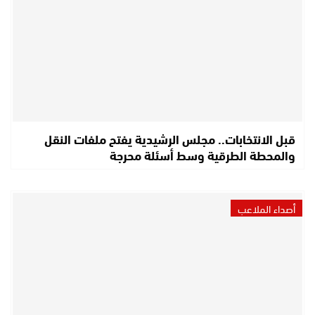
قبل الانتخابات.. مجلس الرشيدية يفتح ملفات النقل
والمحطة الطرقية وسط أسئلة محرجة
أصداء الملاعب