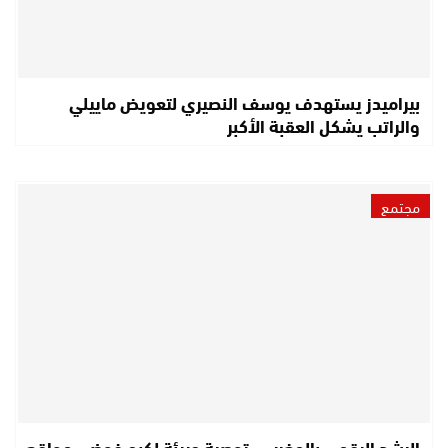
بيراميدز يستهدف يوسف النصيري لتعويض ماييلي
والراتب يشكل العقبة الأكبر
مجتمع
الرشد الرقمي بالمغرب.. توصية جريئة لكبح فوضى مواقع