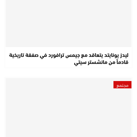
ليدز يونايتد يتعاقد مع جيمس ترافورد في صفقة تاريخية
قادماً من مانشستر سيتي
مجتمع