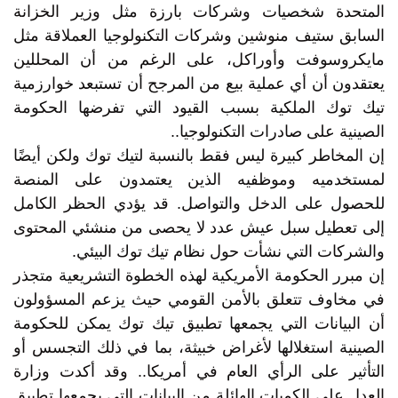
المتحدة شخصيات وشركات بارزة مثل وزير الخزانة
السابق ستيف منوشين وشركات التكنولوجيا العملاقة مثل
مايكروسوفت وأوراكل، على الرغم من أن المحللين
يعتقدون أن أي عملية بيع من المرجح أن تستبعد خوارزمية
تيك توك الملكية بسبب القيود التي تفرضها الحكومة
الصينية على صادرات التكنولوجيا..
إن المخاطر كبيرة ليس فقط بالنسبة لتيك توك ولكن أيضًا
لمستخدميه وموظفيه الذين يعتمدون على المنصة
للحصول على الدخل والتواصل. قد يؤدي الحظر الكامل
إلى تعطيل سبل عيش عدد لا يحصى من منشئي المحتوى
والشركات التي نشأت حول نظام تيك توك البيئي.
إن مبرر الحكومة الأمريكية لهذه الخطوة التشريعية متجذر
في مخاوف تتعلق بالأمن القومي حيث يزعم المسؤولون
أن البيانات التي يجمعها تطبيق تيك توك يمكن للحكومة
الصينية استغلالها لأغراض خبيثة، بما في ذلك التجسس أو
التأثير على الرأي العام في أمريكا.. وقد أكدت وزارة
العدل على الكميات الهائلة من البيانات التي يجمعها تطبيق