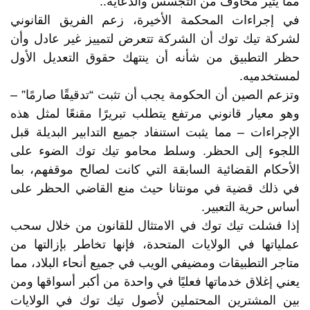
مما يثير مخاوف من التجسس والدعاية..
في إجراءات المحكمة الأخيرة، زعم الفريق القانوني
لشركة تيك توك أن الشركة تتعرض لتمييز غير عادل وأن
حظر التطبيق من شأنه أن ينتهك حقوق التعديل الأول
لمستخدميه.
وتزعم الصين أن الحكومة يجب أن تثبت “تدقيقًا صارمًا” –
وهو معيار قانوني مرتفع يتطلب تبريرًا مقنعًا لمثل هذه
الإجراءات – مما يثبت استنفاد جميع التدابير البديلة قبل
اللجوء إلى الحظر. وسلط محامو تيك توك الضوء على
الأحكام القضائية السابقة التي كانت لصالح موقفهم، بما
في ذلك قضية في مونتانا حيث منع القاضي الحظر على
أساس حرية التعبير.
إذا فشلت تيك توك في الامتثال للقانون من خلال سحب
عملياتها في الولايات المتحدة، فإنها تخاطر بإزالتها من
متاجر التطبيقات ومضيفي الويب في جميع أنحاء البلاد، مما
يعني إغلاق خدماتها فعليًا في واحدة من أكبر أسواقها ومن
بين المشترين المحتملين لأصول تيك توك في الولايات