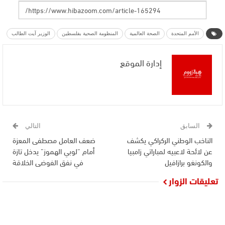
الأمم المتحدة
الصحة العالمية
المنظومة الصحية بفلسطين
الوزير آيت الطالب
إدارة الموقع
السابق
التالي
الناخب الوطني الركراكي يكشف
ضعف العامل مصطفى المعزة
عن لائحة لاعبيه لمباراتي زامبيا
أمام “لوبي الهموز” يدخل تازة
والكونغو برازافيل
في نفق الفوضى الخلاقة
تعليقات الزوار