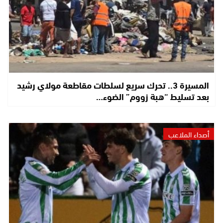
المسيرة 3.. تحرك سريع لسلطات مقاطعة مولاي رشيد
بعد تسليط “هبة زووم” الضوء…
أصداء الملاعب