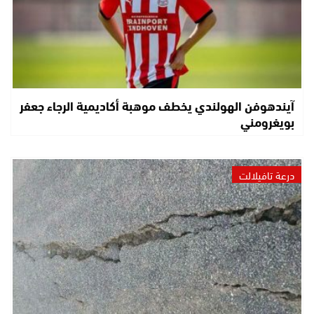
آيندهوفن الهولندي يخطف موهبة أكاديمية الرجاء جعفر
بويغرومني
درعة تافيلالت