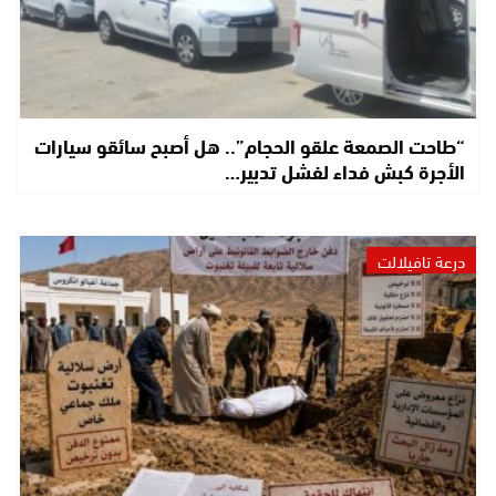
“طاحت الصمعة علقو الحجام”.. هل أصبح سائقو سيارات
الأجرة كبش فداء لفشل تدبير…
درعة تافيلالت