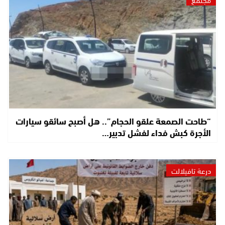
“طاحت الصمعة علقو الحجام”.. هل أصبح سائقو سيارات
الأجرة كبش فداء لفشل تدبير…
درعة تافيلالت