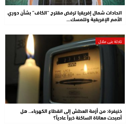
اتحادات شمال إفريقيا ترفض مقترح “الكاف” بشأن دوري
الأمم الإفريقية وتتمسك…
تادلة بني ملال
خنيفرة: من أزمة العطش إلى انقطاع الكهرباء.. هل
أصبحت معاناة الساكنة خبراً عادياً؟