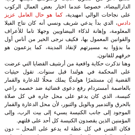
الدارالبيضاء، خصوصا عندما اختار بعض العمال الركوب
على نجاحات الوالي امهيدية،
كما هو حال العامل عزيز
دادس
، الدي بدأ يدعي شريف ونسي أنه كان نتاج الفيلا
المعلومة، وإهانة لذكاء البيضاويين وجهلا تاما للأعراف
والقوانين المعمول بها، فكيف نرجى الخير من أناس أول
ما بدؤوا به مسيرتهم لإنقاذ المدينة، كما يزعمون هو
خرقهم للقانون.
وهنا تذكرت حكاية واقعية من أرشيف القضايا التي عرضت
على المحكمة في هولندا قبل سنوات. تقول حيثيات
القضية إن مستثمرًا هولنديًّا يملك محلًا للدعارة والقمار
بالعاصمة أمستردام رفع دعوى قضائية ضد خصمه راعي
كنيسة، الذي كان يدعو على محل جاره في كل صلاة
بالحرق والتدمير وبالويل والثبور، لأن محل الدعارة والقمار
الموجود إلى جانب الكنيسة يسيء إلى بيت الرب، وإلى
المؤمنين الذين يقصدون الكنيسة كل أحد على قلتهم.
فكان القس في كل عظة له يدعو على المحل – دون