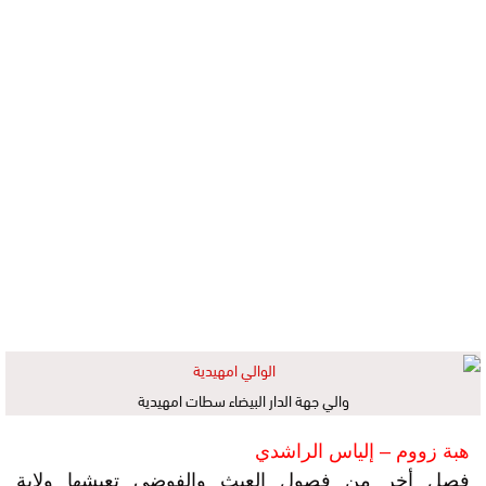
والي جهة الدار البيضاء سطات امهيدية
هبة زووم – إلياس الراشدي
فصل أخر من فصول العبث والفوضى تعيشها ولاية