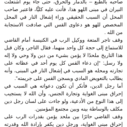
صاحبه بالطبع – بالدمار والحرق، حتى جاء يوم اشتعلت
النيران في مبنى اللهو هذا، فأتت عليه كليًّا، فاعتبر صاحب
المحل أن السبب الحقيقي وراء إشعال النار في المحل
المخصص للهو هو دعاوى القس التي صادفت الاستجابة
من الله .
وقف تاجر المتعة ووكيل الرب في الكنيسة أمام القاضي
للاستماع إلى حجة كل واحد منهما، فقال التاجر، وكان قبل
هذا التاريخ ملحدًا لا يؤمن بشيء من دين ولا وحي ولا إله
ولا رسل: “إن دعاء القس كل يوم أحد في عظاته على
تجارته ومحله هو السبب في إشعال النار في المبنى، وأنه
يطالب بالتعويض المادي وبسجن القس على جريمته”.
أما رجل الدين، فأنكر أن تكون دعواته هي السبب في
إحراق مبنى الغواية وتجارة الجنس، وأن الله لا يستجيب
إلى هذا النوع من الأدعية، ولو جاءت على لسان رجل دين
مكلف بالوساطة بينه وبين مجتمع المؤمنين.
وقف القاضي حائرًا بين ملحد يؤمن بقدرات الرب على
إحراق مبنى الغواية، ورجل دين يكفر بإرادة الله وقدرته