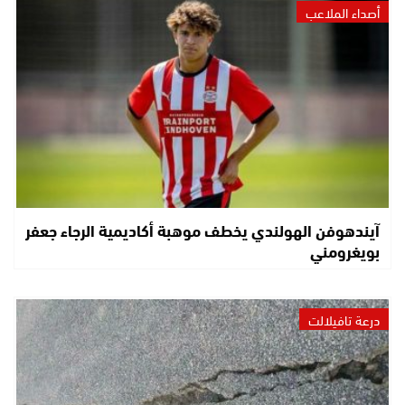
أصداء الملاعب
آيندهوفن الهولندي يخطف موهبة أكاديمية الرجاء جعفر
بويغرومني
درعة تافيلالت