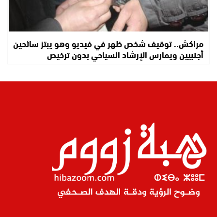
مراكش.. توقيف شخص ظهر في فيديو وهو يبتز سائحين
أجنبيين ويمارس الإرشاد السياحي بدون ترخيص