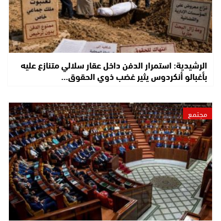
الرشيدية: استمرار الدفن داخل عقار سلالي متنازع عليه
بأغبالو أنكردوس يثير غضب ذوي الحقوق…
مجتمع