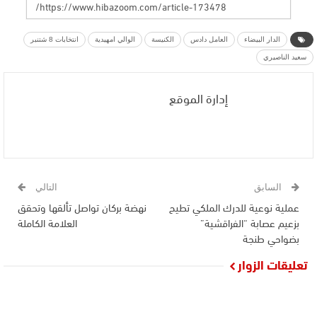
الدار البيضاء
العامل دادس
الكنيسة
الوالي امهيدية
انتخابات 8 شتنبر
سعيد الناصيري
إدارة الموقع
السابق
التالي
عملية نوعية للدرك الملكي تطيح
نهضة بركان تواصل تألقها وتحقق
بزعيم عصابة “الفراقشية”
العلامة الكاملة
بضواحي طنجة
تعليقات الزوار