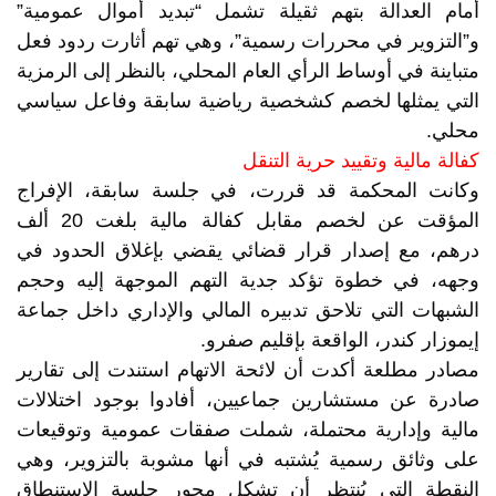
أمام العدالة بتهم ثقيلة تشمل “تبديد أموال عمومية”
و”التزوير في محررات رسمية”، وهي تهم أثارت ردود فعل
متباينة في أوساط الرأي العام المحلي، بالنظر إلى الرمزية
التي يمثلها لخصم كشخصية رياضية سابقة وفاعل سياسي
محلي.
كفالة مالية وتقييد حرية التنقل
وكانت المحكمة قد قررت، في جلسة سابقة، الإفراج
المؤقت عن لخصم مقابل كفالة مالية بلغت 20 ألف
درهم، مع إصدار قرار قضائي يقضي بإغلاق الحدود في
وجهه، في خطوة تؤكد جدية التهم الموجهة إليه وحجم
الشبهات التي تلاحق تدبيره المالي والإداري داخل جماعة
إيموزار كندر، الواقعة بإقليم صفرو.
مصادر مطلعة أكدت أن لائحة الاتهام استندت إلى تقارير
صادرة عن مستشارين جماعيين، أفادوا بوجود اختلالات
مالية وإدارية محتملة، شملت صفقات عمومية وتوقيعات
على وثائق رسمية يُشتبه في أنها مشوبة بالتزوير، وهي
النقطة التي يُنتظر أن تشكل محور جلسة الاستنطاق