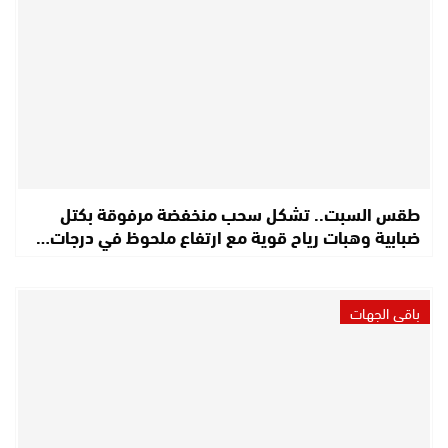
طقس السبت.. تشكل سحب منخفضة مرفوقة بكتل
ضبابية وهبات رياح قوية مع ارتفاع ملحوظ في درجات…
باقي الجهات