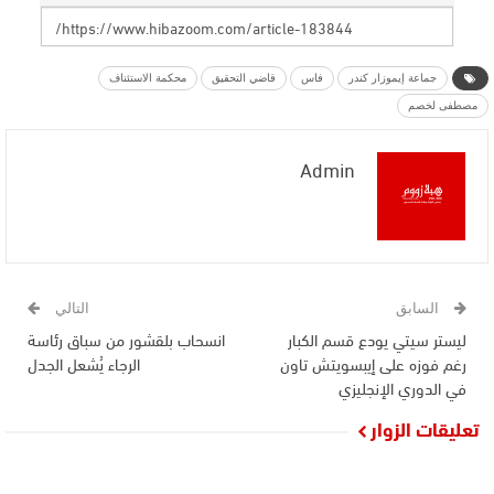
جماعة إيموزار كندر
فاس
قاضي التحقيق
محكمة الاستئناف
مصطفى لخصم
Admin
السابق
التالي
ليستر سيتي يودع قسم الكبار
انسحاب بلقشور من سباق رئاسة
رغم فوزه على إيبسويتش تاون
الرجاء يُشعل الجدل
في الدوري الإنجليزي
تعليقات الزوار