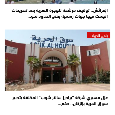
العرائش.. توقيف مرشحة للهجرة السرية بعد تصريحات
اتُّهمت فيها جهات رسمية بفتح الحدود نحو…
باقي الجهات
عزل مسيري شركة “برادرز سانتر شوب” المكلفة بتدبير
سوق الحرية بإنزكان.. حكم…