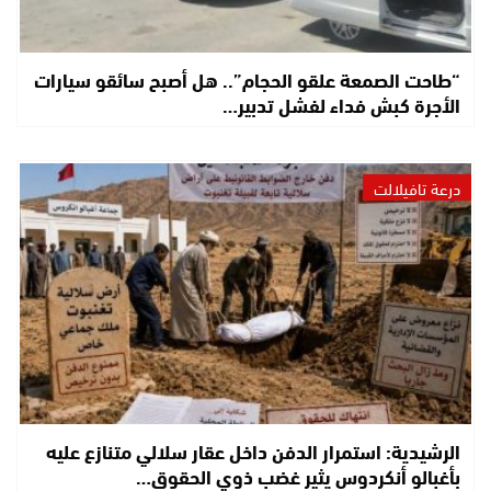
“طاحت الصمعة علقو الحجام”.. هل أصبح سائقو سيارات
الأجرة كبش فداء لفشل تدبير…
درعة تافيلالت
الرشيدية: استمرار الدفن داخل عقار سلالي متنازع عليه
بأغبالو أنكردوس يثير غضب ذوي الحقوق…