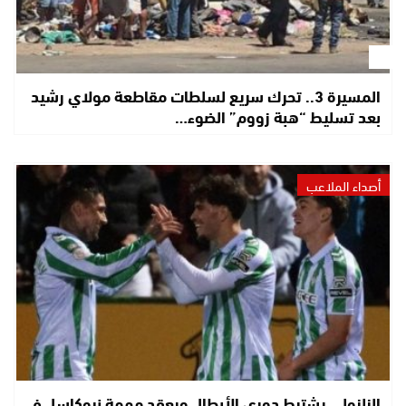
المسيرة 3.. تحرك سريع لسلطات مقاطعة مولاي رشيد
بعد تسليط “هبة زووم” الضوء…
أصداء الملاعب
الزلزولي يشترط دوري الأبطال ويعقد مهمة نيوكاسل في