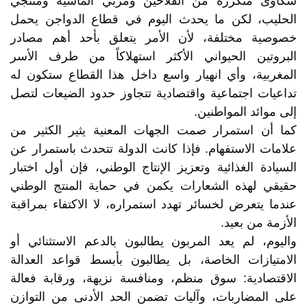
شكاوى متكررة من الفلاحين ومربي الماشية ومنتجي
الحليب، لكن ما يحدث اليوم في قطاع الدواجن يحمل
خصوصية مختلفة، لأن الأمر يتعلق بأحد أهم مصادر
البروتين الحيواني الأكثر استهلاكاً من طرف الأسر
المغربية، وأي انهيار واسع داخل هذا القطاع ستكون له
تداعيات اجتماعية واقتصادية تتجاوز حدود الضيعات لتصل
إلى موائد المواطنين.
كما أن استمرار صمت الجهات المعنية يثير الكثير من
علامات الاستفهام. فإذا كانت الدولة تتحدث باستمرار عن
السيادة الغذائية وتعزيز الإنتاج الوطني، فإن أول اختبار
حقيقي لهذه الشعارات يكمن في حماية المنتج الوطني
عندما يتعرض لخسائر تهدد استمراره، لا الاكتفاء بمراقبة
الأزمة من بعيد.
واليوم، لم يعد المربون يطالبون بالدعم الاستثنائي أو
الامتيازات الخاصة، بل يطالبون بأبسط قواعد العدالة
الاقتصادية: سوق منظم، ومنافسة نزيهة، ورقابة فعالة
على المضاربات، وآليات تضمن الحد الأدنى من التوازن