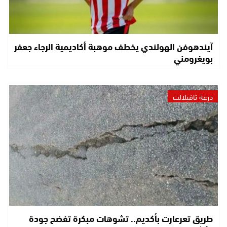
آيندهوفن الهولندي يخطف موهبة أكاديمية الرجاء جعفر
بويغرومني
درعة تافيلالت
طريق تعرعارت بأكديم.. تشوهات مبكرة تفضح جودة