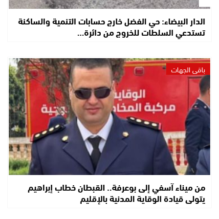
الدار البيضاء: حي الفضل خارج حسابات التنمية والساكنة
تستدعي السلطات للخروج من دائرة…
باقي الجهات
من ميناء آسفي إلى بوعرفة.. القبطان خطاب إبراهيم
يتولى قيادة الوقاية المدنية بالإقليم