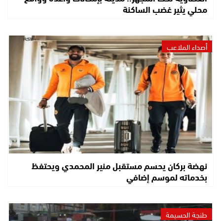
محلي يثير غضب الساكنة
أصداء الملاعب
نهضة بركان يحسم مستقبل منير المحمدي ويحتفظ
بخدماته لموسم إضافي
طنجة الحسيمة