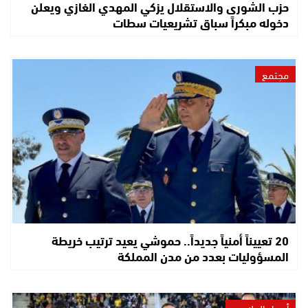
حزب الشورى والاستقلال يزكي المهدي الغازي ويعلن
دخوله مبكراً سباق تشريعيات سطات
مجتمع
20 تعييناً أمنياً جديداً.. حموشي يعيد ترتيب خريطة
المسؤوليات بعدد من مدن المملكة
أصداء الملاعب