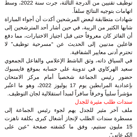
توظيف تقنيين من الدرجة الثالثة، جرت سنة 2022، وسط
اتهامات بتوجيه النتائج سلفاً.
شهادات متطابقة لبعض المرشحين أكدت أن أجواء المباراة
شابها الكثير من الريبة، في حين أشار أحد المترشحين إلى
أن الفائز كان معروفاً حتى قبل اجتياز الاختبارات، مما دفع
فاعلين مدنيين إلى الحديث عن “مسرحية توظيف” لا
تحترم أدنى معايير الشفافية.
في السياق ذاته، وثق الناشط الإعلامي والفاعل الجمعوي
سعيد الهركاوي في تدوينة على حسابه بموقع فايسبوك
حضور رئيس الجماعة شخصياً أمام مركز الامتحان
بإعدادية المرابطين يوم 17 يوليوز 2022، وهو ما اعتُبر
مؤشراً سلبياً وخرقاً سافراً لمبدأ استقلالية لجان التوظيف.
سندات طلب مثيرة للجدل
ملف آخر مثير للجدل يهم لجوء رئيس الجماعة إلى
مسطرة سندات الطلب لإنجاز أشغال كبرى بكلفة ناهزت
15 مليون سنتيم، وفق ما كشفته صفحة “عين على
الكرعاني”.