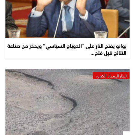
بوانو يفتح النار على “الدوباج السياسي” ويحذر من صناعة
النتائج قبل فتح…
الدار البيضاء الكبرى