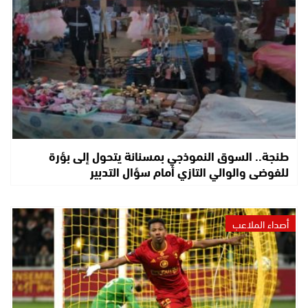
طنجة.. السوق النموذجي بمسنانة يتحول إلى بؤرة
للفوضى والوالي التازي أمام سؤال التدبير
أصداء الملاعب