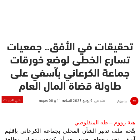
تحقيقات في الأفق.. جمعيات
تسارع الخطى لوضع خورقات
جماعة الكرعاني بآسفي على
طاولة قضاة المال العام
باقي الجهات
نشر في
9 يونيو 2025 الساعة 11 و 00 دقيقة
Admin
هبة زووم – طه المنفلوطي
يتّجه ملف تدبير الشأن المحلي بجماعة الكرعاني بإقليم
آسفي نحو منعطف جديد، بعد أن كشفت مصادر مطلعة