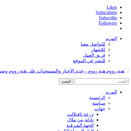
Likes
Subscribers
Subscribe
Followers
المزيد
للتواصل معنا
للإشهار
فريق العمل
للنشر في الموقع
هبة زووم - جديد الأخبار والمستجدات على هبة زووم وض
المزيد
الرئيسية
سياسة
جهات
درعة تافيلالت
تادلة بني ملال
الجهة الشرقية
الدار البيضاء الكبرى