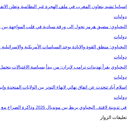
إسبانيا تشيد بتعاون المغرب في ملف الهجرة غير النظامية وتعلن الا
دوليات
اليحياوي: مضيق هرمز تحول إلى ورقة سيادية في قلب المواجهة بين
دوليات
اليحياوي: منطق القوة والإبادة يوحد السياسات الأمريكية والإسرائيلي
دوليات
اليحياوي يقرأ تهديدات ترامب لإيران: من يبدأ بسياسة الاغتيالات يتحمل ت
دوليات
إسلام آباد تتحدث عن اتفاق نهائي لإنهاء التوتر بين الولايات المتحدة وإي
دوليات
في تدوينة لافتة.. اليحياوي يربط بين مونديال 2026 وذاكرة الصراع مع الولايات المتحدة
تعليقات الزوار