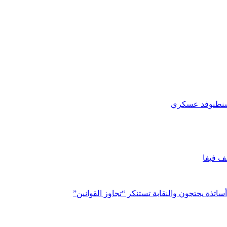
نطن
وفد عسكري
ف فيفا
اتذة يحتجون والنقابة تستنكر “تجاوز القوانين”