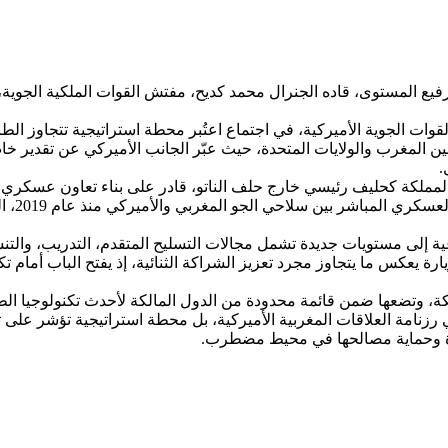
ع المستوى، قاده الجنرال محمد كديح، مفتش القوات الملكية الجوية، 
قوات الجوية الأميركية، في اجتماع اعتُبر محطة استراتيجية تتجاوز الطاب
 المغرب والولايات المتحدة، حيث عبّر الجانب الأميركي عن تقدير خاص
.
مملكة كحليف رئيسي خارج حلف الناتو، قادر على بناء تعاون عسكري
وتأتي ا
ية إلى مستويات جديدة تشمل مجالات التسليح المتقدم، التدريب، والتنس
ة، وتضعها ضمن قائمة محدودة من الدول المالكة لأحدث تكنولوجيا ال
في رزنامة العلاقات المغربية الأميركية، بل محطة استراتيجية تؤشر عل
لقوة وحماية مصالحها في محيط مضطرب.