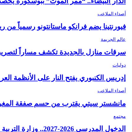
الدار البيضاء.. “ممر الموت” ببوسكورة يحص
أصداء الملاعب
فيورنتينا يضم فرانكو ماستانتونو رسمياً من ر
عالم الجريمة
سرقات منازل بالجديدة تكشف مساراً لتصر
دوليات
إدريس الكنبوري يفتح النار على الأنظمة العر
أصداء الملاعب
مانشستر سيتي يقترب من حسم صفقة المغربي أيوب ب
مجتمع
الدخول المدرسي 2026-2027.. وزارة التربية تحسم الموعد وتحدد خريطة الالتحاق بالمؤسسات