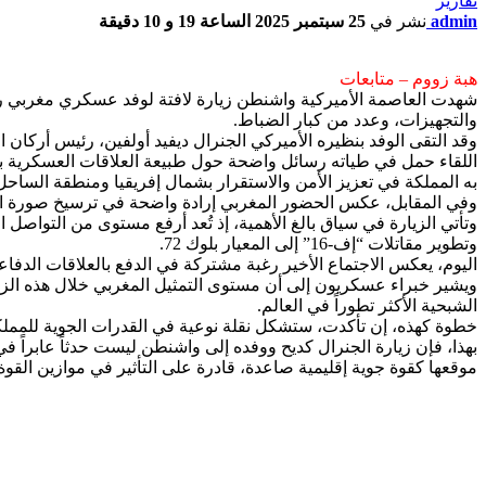
تقارير
admin
نشر في
25 سبتمبر 2025 الساعة 19 و 10 دقيقة
هبة زووم – متابعات
شهدت العاصمة الأميركية واشنطن زيارة لافتة لوفد عسكري مغربي رفي
والتجهيزات، وعدد من كبار الضباط.
وقد التقى الوفد بنظيره الأميركي الجنرال ديفيد أولفين، رئيس أركان ال
اللقاء حمل في طياته رسائل واضحة حول طبيعة العلاقات العسكرية بين
به المملكة في تعزيز الأمن والاستقرار بشمال إفريقيا ومنطقة الساحل
وفي المقابل، عكس الحضور المغربي إرادة واضحة في ترسيخ صورة ال
وتطوير مقاتلات “إف-16” إلى المعيار بلوك 72.
اليوم، يعكس الاجتماع الأخير رغبة مشتركة في الدفع بالعلاقات الدفاع
الشبحية الأكثر تطوراً في العالم.
خطوة كهذه، إن تأكدت، ستشكل نقلة نوعية في القدرات الجوية للمملك
بهذا، فإن زيارة الجنرال كديح ووفده إلى واشنطن ليست حدثاً عابراً 
موقعها كقوة جوية إقليمية صاعدة، قادرة على التأثير في موازين ا