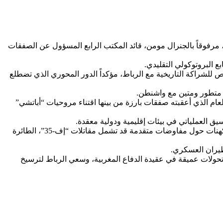
مرفوقاً بالجنرال مومن، قائد المكتب الرابع المسؤول عن الصفقات
ع البروتوكولي التقليدي.
 للشراكة التاريخية مع الرباط، مؤكداً الدور المحوري الذي تضطلع
 متطور ومتين مع واشنطن.
لزيارة في سياق بالغ الأهمية، إذ تُعد أرفع مستوى من التواصل العسكري المباشر بين سلاحي الجو المغربي والأميركي منذ عام 2019، العام الذي أعقبته صفقات بارزة من بينها اقتناء مروحيات “أباتشي”
يق العملياتي في بيئات إقليمية ودولية معقدة.
ويشير خبراء عسكريون إلى أن مستوى التمثيل المغربي خلال هذه الزيارة يعكس ما يتجاوز مجرد تعزيز الشراكة الثنائية، إذ يفتح الباب أمام تكهنات حول مفاوضات متقدمة قد تشمل مقاتلات “إف-35”، الطائرة
طيران العسكري.
ى تحولات عميقة في عقيدة الدفاع المغربية، وسعي الرباط لترسيخ