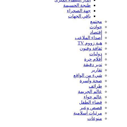
طنجة الحسيمة
جهة الصحراء
باقي الجهات
مجتمع
حوادث
اقتصاد
أصداء الملاعب
هبة زووم TV
ثقافة وفنون
دوليات
أقلام حرة
تدبر دقيقة
تقارير
شيء من الواقع
صحة وأسرة
طرائف
عالم الجريمة
عالم حواء
فضاء الطفل
قصص وعبر
مرئيات إسلامية
منوعات