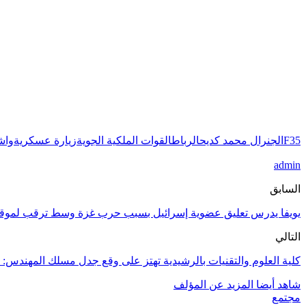
F35
الجنرال محمد كديح
الرباط
القوات الملكية الجوية
زيارة عسكرية
واش
admin
السابق
يويفا يدرس تعليق عضوية إسرائيل بسبب حرب غزة وسط ترقب لموق
التالي
كلية العلوم والتقنيات بالرشيدية تهتز على وقع جدل مسلك المهندس: أس
شاهد أيضا
المزيد عن المؤلف
مجتمع