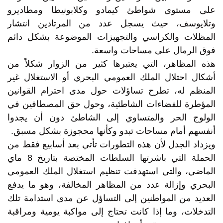
على مستوى شواطئ كيمادو وكلابونيطا ومطاديرو
وتلايوسف، حيث يسجل عدد من المرتادين انتشار
المظلات والكراسي والتجهيزات الموضوعة بشكل دائم
فوق الرمال على مساحات واسعة.
هذه المظاهر، التي يعتبرها كثير من الزوار شكلاً من
أشكال احتلال الملك العمومي البحري أو الاستغلال غير
المنظم له، تطرح تساؤلات حول مدى احترام القوانين
المؤطرة للفضاءات الشاطئية، وحول حق المصطافين في
الولوج الحر والمتساوي إلى الشاطئ دون أن يجدوا
أنفسهم أمام مساحات تبدو وكأنها محجوزة بشكل مسبق.
ويزداد الجدل لأن هذه التطورات تأتي بعد أسابيع فقط من
الحملة التي باشرتها السلطات المختصة بتاريخ 8 ماي
الماضي، والتي استهدفت تنظيم استغلال الملك العمومي
البحري وإزالة عدد من المظاهر المخالفة، وهو ما يدفع
العديد من المواطنين إلى التساؤل عن مدى استدامة تلك
التدخلات، وما إذا كانت تحتاج إلى مواكبة يومية ومراقبة