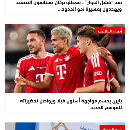
بعد “فشل الحوار”.. معطلو بركان يستأنفون التصعيد
ويهددون بمسيرة نحو الحدود…
أصداء الملاعب
بايرن يحسم مواجهة أستون فيلا ويواصل تحضيراته
للموسم الجديد
جهة الصحراء