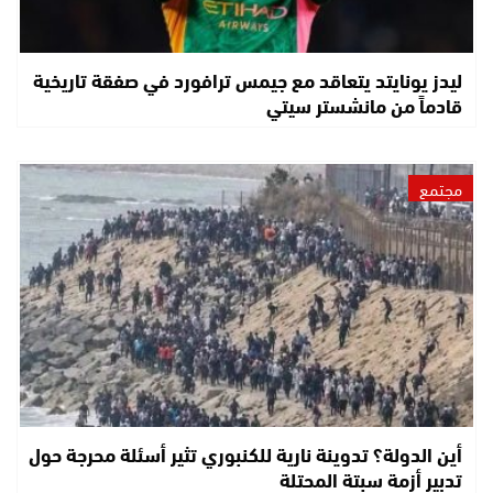
ليدز يونايتد يتعاقد مع جيمس ترافورد في صفقة تاريخية
قادماً من مانشستر سيتي
مجتمع
أين الدولة؟ تدوينة نارية للكنبوري تثير أسئلة محرجة حول
تدبير أزمة سبتة المحتلة