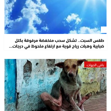
طقس السبت.. تشكل سحب منخفضة مرفوقة بكتل
ضبابية وهبات رياح قوية مع ارتفاع ملحوظ في درجات…
باقي الجهات