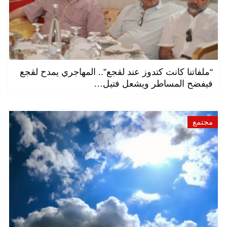
“ملفاتنا كانت كتدوز عند لقجع”.. المهاجري يمدح لقجع
فيفضح المساطر ويشعل فتيل…
مجتمع