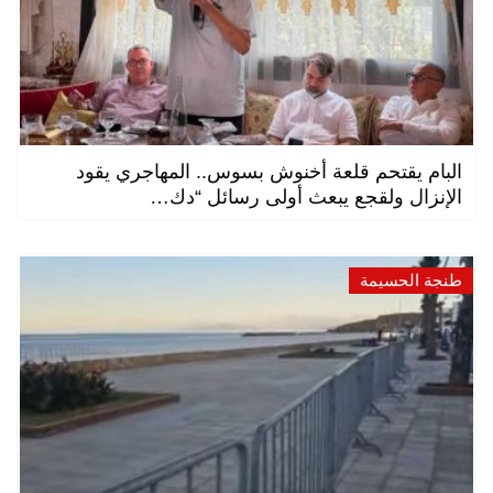
البام يقتحم قلعة أخنوش بسوس.. المهاجري يقود
الإنزال ولقجع يبعث أولى رسائل “دك…
طنجة الحسيمة