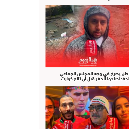
طن يصرخ في وجه المجلس الجماعي
جة: أصلحوا الحفر قبل أن تقع كوارث