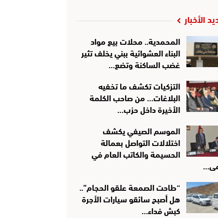
يد الأخبار
المحمدية.. محلات بيع مواد
البناء العشوائية ببني يخلف تثير
غضب الساكنة وتضع…
التزكيات تكشف ما تخفيه
البلاغات… من صاحب الكلمة
الأخيرة داخل حزب…
الموسم الصيفي يكشف
اختلالات التواصل بعمالة
الحسيمة والكاتب العام في
ى…
“طاحت الصمعة علقو الحجام”..
هل أصبح سائقو سيارات الأجرة
كبش فداء…