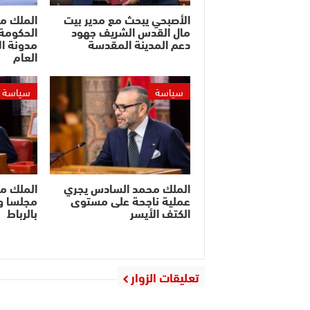
الأصبحي يبحث مع مدير بيت
الملك م
مال القدس الشريف جهود
الحكومة 
دعم المدينة المقدسة
مدونة ال
العام
سياسة
سياسة
الملك محمد السادس يجري
الملك م
عملية ناجحة على مستوى
مجلسا وز
الكتف الأيسر
بالرباط
تعليقات الزوار