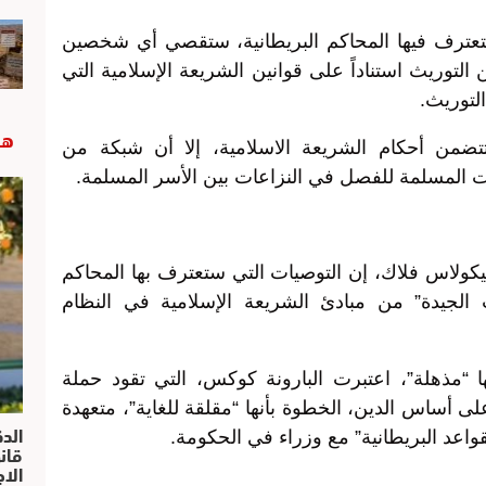
ستعترف فيها المحاكم البريطانية، ستقصي أي شخصين
توريث استناداً على قوانين الشريعة الإسلامية التي
لتوريث.
هب
تتضمن أحكام الشريعة الاسلامية، إلا أن شبكة من
المسلمة للفصل في النزاعات بين الأسر المسلمة.
 نيكولاس فلاك، إن التوصيات التي ستعترف بها المحاكم
ت الجيدة” من مبادئ الشريعة الإسلامية في النظام
 “مذهلة”، اعتبرت البارونة كوكس، التي تقود حملة
 على أساس الدين، الخطوة بأنها “مقلقة للغاية”، متعهدة
الد
للقواعد البريطانية” مع وزراء في الحكومة.
الا