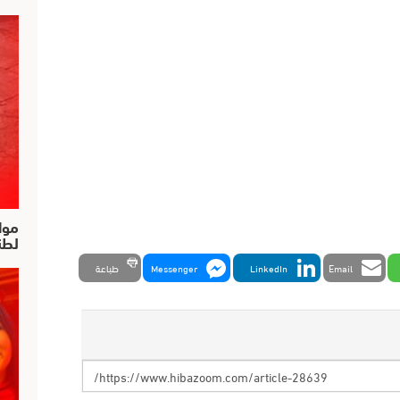
موا
لطن
Email
LinkedIn
Messenger
طباعة