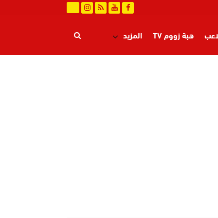
اعب
هبة زووم TV
المزيد