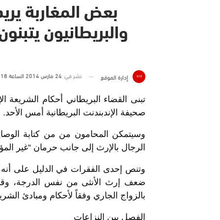
بعض المغاربة يري
والبريطانيون يتبنو
نشر في
24 مارس 2014 الساعة 18 و 28 دقيقة
إدارة الموقع
تبنى القضاء البريطاني أحكام الشريعة ا
صحيفة الإندبندنت البريطانية أمس الأحد.
وسيتمكن المحامون من من كتابة الوصاي
الرجال بالإرث إلى جانب حرمان “غير المؤم
وتنص إحدى الفقرات في الدليل على أنه
ضعف إرث الأنثى من نفس الدرجة، وقد 
بالزواج الجاري وفقاً لأحكام ومبادئ الشريعة 
الفصل بين النزاعات