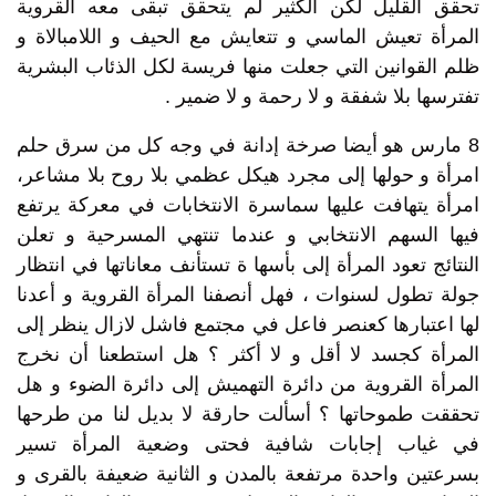
تحقق القليل لكن الكثير لم يتحقق تبقى معه القروية
المرأة تعيش الماسي و تتعايش مع الحيف و اللامبالاة و
ظلم القوانين التي جعلت منها فريسة لكل الذئاب البشرية
تفترسها بلا شفقة و لا رحمة و لا ضمير .
8 مارس هو أيضا صرخة إدانة في وجه كل من سرق حلم
امرأة و حولها إلى مجرد هيكل عظمي بلا روح بلا مشاعر،
امرأة يتهافت عليها سماسرة الانتخابات في معركة يرتفع
فيها السهم الانتخابي و عندما تنتهي المسرحية و تعلن
النتائج تعود المرأة إلى بأسها ة تستأنف معاناتها في انتظار
جولة تطول لسنوات ، فهل أنصفنا المرأة القروية و أعدنا
لها اعتبارها كعنصر فاعل في مجتمع فاشل لازال ينظر إلى
المرأة كجسد لا أقل و لا أكثر ؟ هل استطعنا أن نخرج
المرأة القروية من دائرة التهميش إلى دائرة الضوء و هل
تحققت طموحاتها ؟ أسألت حارقة لا بديل لنا من طرحها
في غياب إجابات شافية فحتى وضعية المرأة تسير
بسرعتين واحدة مرتفعة بالمدن و الثانية ضعيفة بالقرى و