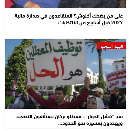
على من يضحك أخنوش؟ المتقاعدون في صدارة مالية
2027 قبل أسابيع من الانتخابات
الجهة الشرقية
بعد “فشل الحوار”.. معطلو بركان يستأنفون التصعيد
ويهددون بمسيرة نحو الحدود…