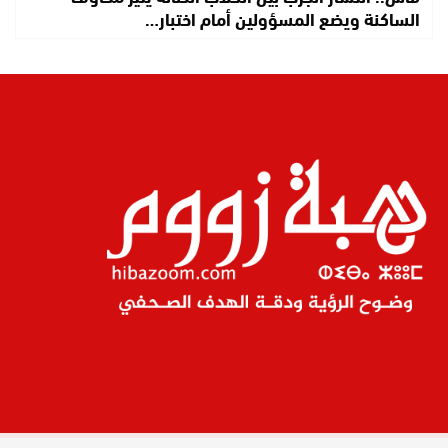
الساكنة ويضع المسؤولين أمام اختبار…