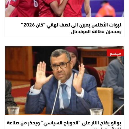
لبؤات الأطلس يعبرن إلى نصف نهائي “كان 2026”
ويحجزن بطاقة المونديال
مجتمع
بوانو يفتح النار على “الدوباج السياسي” ويحذر من صناعة
النتائج قبل فتح…