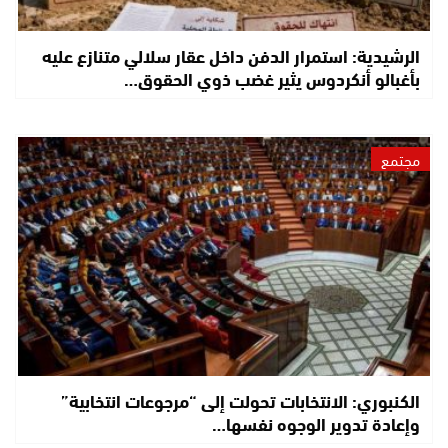
الرشيدية: استمرار الدفن داخل عقار سلالي متنازع عليه
بأغبالو أنكردوس يثير غضب ذوي الحقوق…
مجتمع
الكنبوري: الانتخابات تحولت إلى “مرجوعات انتخابية”
وإعادة تدوير الوجوه نفسها…