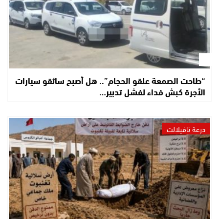
“طاحت الصمعة علقو الحجام”.. هل أصبح سائقو سيارات
الأجرة كبش فداء لفشل تدبير…
درعة تافيلالت