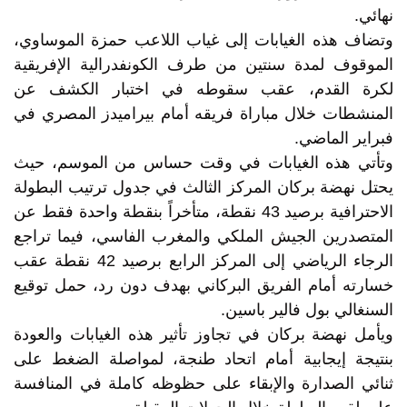
نهائي.
وتضاف هذه الغيابات إلى غياب اللاعب حمزة الموساوي،
الموقوف لمدة سنتين من طرف الكونفدرالية الإفريقية
لكرة القدم، عقب سقوطه في اختبار الكشف عن
المنشطات خلال مباراة فريقه أمام بيراميدز المصري في
فبراير الماضي.
وتأتي هذه الغيابات في وقت حساس من الموسم، حيث
يحتل نهضة بركان المركز الثالث في جدول ترتيب البطولة
الاحترافية برصيد 43 نقطة، متأخراً بنقطة واحدة فقط عن
المتصدرين الجيش الملكي والمغرب الفاسي، فيما تراجع
الرجاء الرياضي إلى المركز الرابع برصيد 42 نقطة عقب
خسارته أمام الفريق البركاني بهدف دون رد، حمل توقيع
السنغالي بول فالير باسين.
ويأمل نهضة بركان في تجاوز تأثير هذه الغيابات والعودة
بنتيجة إيجابية أمام اتحاد طنجة، لمواصلة الضغط على
ثنائي الصدارة والإبقاء على حظوظه كاملة في المنافسة