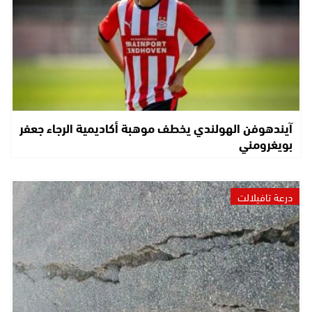
آيندهوفن الهولندي يخطف موهبة أكاديمية الرجاء جعفر
بويغرومني
درعة تافيلالت