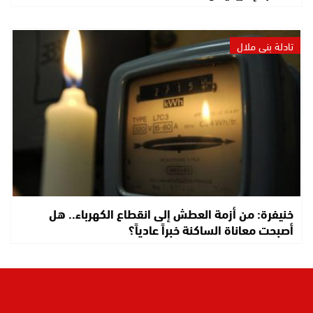
تادلة بني ملال
خنيفرة: من أزمة العطش إلى انقطاع الكهرباء.. هل
أصبحت معاناة الساكنة خبراً عادياً؟