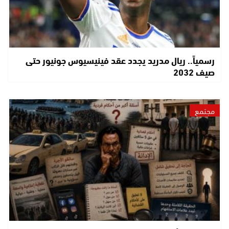
رسمياً.. ريال مدريد يجدد عقد فينيسيوس جونيور حتى
صيف 2032
مجتمع