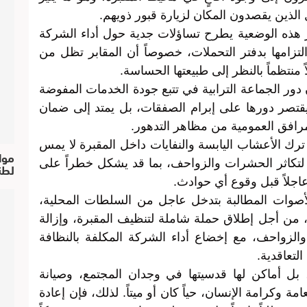
لذين يقصدون المكان لزيارة قبور ذويهم.
 هذه الوضعية يطرح تساؤلات جدية حول أداء الشركة
لتزامها بدفتر التحملات، خصوصاً أن المقابر تظل من
منتظماً بالنظر إلى طبيعتها الحساسة.
 دور الجماعة الترابية في تتبع جودة الخدمات المفوضة
لا يقتصر دورها على إبرام الصفقات، بل يمتد إلى ضمان
لمرافق العمومية من مظاهر التدهور.
رك الأعشاب اليابسة والنفايات داخل المقبرة لا يمس
موا
 لتكاثر الحشرات والزواحف، بما قد يشكل خطراً على
لطن
عاجلاً قبل وقوع أي حوادث.
الأصوات المطالبة بتدخل عاجل من السلطات المحلية،
 من أجل إطلاق حملة شاملة لتنظيف المقبرة، وإزالة
الزواحف، مع إخضاع أداء الشركة المكلفة بالنظافة
التعاقدية.
ل أماكن لها قدسيتها في وجدان المجتمع، وصيانة
 وكرامة الإنسان، حياً كان أو ميتاً. لذلك، فإن إعادة