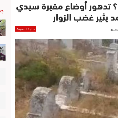
 تدهور أوضاع مقبرة سيدي
جد
د يثير غضب الزوار
طنجة الحسيمة