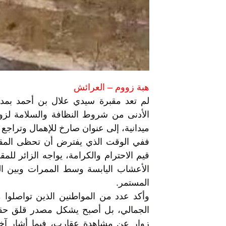
هبة زووم – العرائش
لم تعد مقبرة سيدي علال بن أحمد بمدين
الأدنى من شروط النظافة والسلامة لزو
ميدانية، إلى عنوان صارخ للإهمال وتراجع ال
ففي الوقت الذي يفترض أن تحظى المقاب
قيم الاحترام والكرامة، يواجه الزائر للمق
الأعشاب اليابسة وسط الممرات وبين الق
المستمر.
وأكد عدد من المواطنين الذين تواصلوا 
الجمالي، بل أصبح يشكل مصدر قلق حق
زوار عن مشاهدة عقارب، فيما أشار آخر