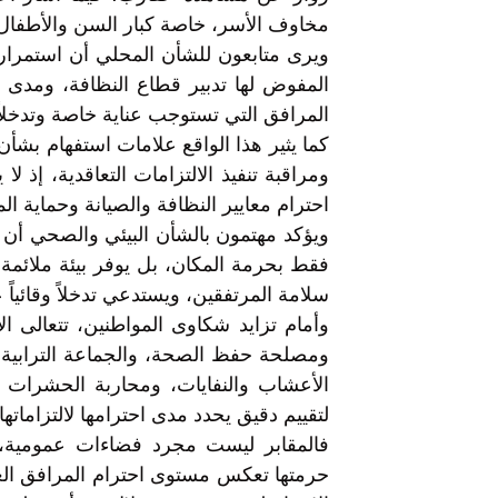
مخاوف الأسر، خاصة كبار السن والأطفال ا
ويرى متابعون للشأن المحلي أن استمرار
المفوض لها تدبير قطاع النظافة، ومدى ا
المرافق التي تستوجب عناية خاصة وتدخلاً 
كما يثير هذا الواقع علامات استفهام بشأن
ومراقبة تنفيذ الالتزامات التعاقدية، إذ 
احترام معايير النظافة والصيانة وحماية ا
ويؤكد مهتمون بالشأن البيئي والصحي أن ت
فقط بحرمة المكان، بل يوفر بيئة ملائمة
سلامة المرتفقين، ويستدعي تدخلاً وقائياً 
وأمام تزايد شكاوى المواطنين، تتعالى 
ومصلحة حفظ الصحة، والجماعة الترابية،
الأعشاب والنفايات، ومحاربة الحشرات و
لتقييم دقيق يحدد مدى احترامها لالتزاماتها 
فالمقابر ليست مجرد فضاءات عمومية، ب
حرمتها تعكس مستوى احترام المرافق العامة