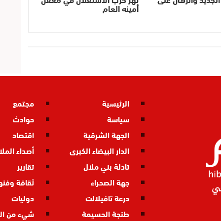
أمينه العام
الرئيسية
مجتمع
سياسة
حوادث
الجهة الشرقية
اقتصاد
الدار البيضاء الكبرى
أصداء المل
تادلة بني ملال
تقارير
جهة الصحراء
ثقافة وفنو
درعة تافيلالت
دوليات
طنجة الحسيمة
شيء من ال