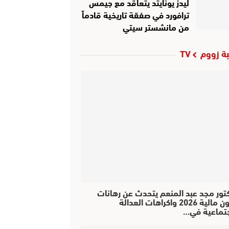
ليدز يونايتد يتعاقد مع جيمس
ترافورد في صفقة تاريخية قادماً
من مانشستر سيتي
ة زووم TV
كتور مجد عبد المنعم يتحدث عن رهانات
قانون مالية 2026 واكراهات العدالة
جتماعية في…