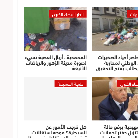
جهات
الدار البيضاء الكبرى
حاصر أحياء الصخيرات
المحمدية.. أزبال القصبة تسيء
الوطني لمحاربة
لصورة مدينة الزهور والرياضات
طالب بفتح التحقيق
الأنيقة
يضاء الكبرى
طنجة الحسيمة
مهيدية يرفع حالة
هل خرجت الأمور عن
لتنزيل دفتر تحملات
السيطرة؟ موجة استقالات
الجديد والرهان على
تهز حزب الاستقلال في معقل