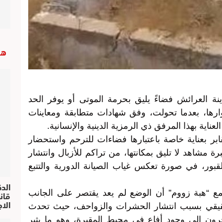
هب
ة العرائش فضاءً يليق بحرمة الموتى أو يوفر الحد
ارها، بعدما تحولت، وفق شهادات متطابقة ومعاينات
عناية بهذا المرفق ذي الرمزية الدينية والإنسانية.
ر بعناية خاصة باعتبارها فضاءات للترحم واستحضار
برة مشاهد لا تليق بمكانتها، من تراكم للأزبال وانتشار
بور، في صورة تعكس غياب الصيانة الدورية والتتبع
الد
مع “هبة زووم” أن الوضع لم يعد يقتصر على الجانب
الا
يقي بسبب انتشار الحشرات والزواحف، حيث تحدث
ون إلى وجود أفاعٍ في محيط المقبرة، وهو ما يثير