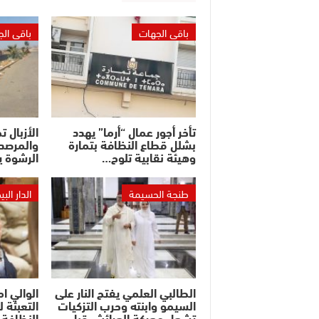
باقي الجهات
باقي ال
تأخر أجور عمال “أرما” يهدد
الأزبال ت
بشلل قطاع النظافة بتمارة
والمرصد 
وهيئة نقابية تلوح…
الرشوة ي
طنجة الحسيمة
الدار الب
الطالبي العلمي يفتح النار على
الوالي ا
السيمو وابنته وحرب التزكيات
التعبئة 
تشعل معركة العرائش قبل…
النظافة 