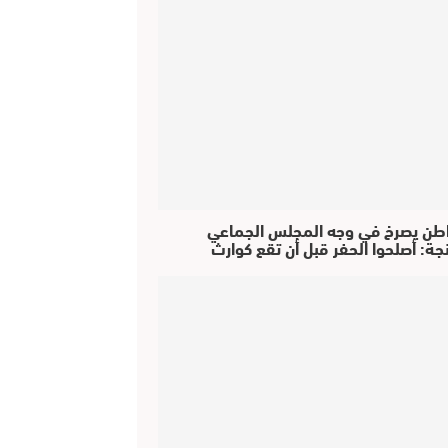
طن يصرخ في وجه المجلس الجماعي
جة: أصلحوا الحفر قبل أن تقع كوارث