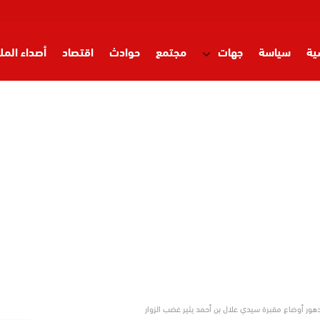
ية
سياسة
جهات
مجتمع
حوادث
اقتصاد
أصداء المل
ور أوضاع مقبرة سيدي علال بن أحمد يثير غضب الزوار