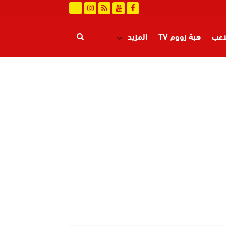
اعب
هبة زووم TV
المزيد