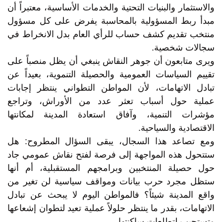
والاستثمار والبنيات التحتية والخدمات الأساسية، معتبراً أن
مبدأ ربط المسؤولية بالمحاسبة يفرض على كل مسؤول
منتخب تقديم كشف حساب للرأي العام بدل الانخراط في
سجالات شخصية.
ويرى متابعون أن جوهر النقاش ينبغي أن يظل منصباً على
تقييم السياسات العمومية والحصيلة التنموية، بعيداً عن
تبادل الاتهامات، لأن المواطن التطواني ينتظر إجابات
عملية حول أسباب تعثر عدد من الأوراش، وتراجع
مؤشرات التنمية، وآفاق استعادة المدينة لمكانتها
الاقتصادية والسياحية.
ومع تصاعد هذا السجال، يبقى السؤال المطروح: هل
ستتحول هذه المواجهة إلى فرصة لفتح نقاش عمومي جاد
حول حصيلة المنتخبين وبرامجهم المستقبلية، أم أنها
ستظل مجرد حرب بيانات ومواقف سياسية لن تغير من
واقع المدينة شيئاً؟ فالمواطن اليوم لا يبحث عن تبادل
الاتهامات، بقدر ما ينتظر حلولاً عملية تعيد لتطوان إشعاعها
وتستجيب لتطلعات ساكنتها.